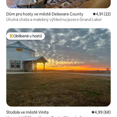
Dům pro hosty ve městě Delaware County
Průměrné hod
4,91 (22)
Útulná chata a malebný výhled na jezero Grand Lake!
Oblíbené u hostů
Nejlepší v kategorii Oblíbené u hostů
Stodola ve městě Vinita
Průměrné hodn
4,99 (68)