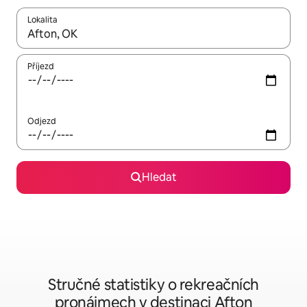
Lokalita
Až budou výsledky k dispozici, můžeš si je procházet pomocí š
Příjezd
Odjezd
Hledat
Stručné statistiky o rekreačních
pronájmech v destinaci Afton