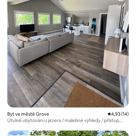
Byt ve městě Grove
Průměrné hod
4,93 (14)
Útulné ubytování u jezera / malebné výhledy / přístup
k jezeru