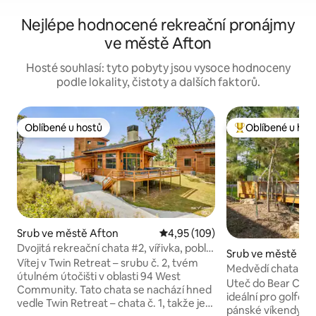
Nejlépe hodnocené rekreační pronájmy
ve městě Afton
Hosté souhlasí: tyto pobyty jsou vysoce hodnoceny
podle lokality, čistoty a dalších faktorů.
Oblíbené u hostů
Oblíbené u hos
Oblíbené u hostů
Nejlepší v kategor
Srub ve městě Afton
Průměrné hodnocení 4,95 z 5, 
4,95 (109)
Dvojitá rekreační chata #2, vířivka, poblíž
Srub ve městě Af
golfových hřišť
Vítej v Twin Retreat – srubu č. 2, tvém
Medvědí chata s v
útulném útočišti v oblasti 94 West
Uteč do Bear Cabi
Community. Tato chata se nachází hned
ideální pro golfové
vedle Twin Retreat – chata č. 1, takže je
pánské víkendy ne