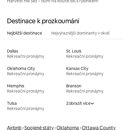
Harvest Hill Silo – dům na Route 66 s rybníkem
Destinace k prozkoumání
Nejbližší destinace
Nejvýraznější dominanty v okolí
Dallas
St. Louis
Rekreační pronájmy
Rekreační pronájmy
Oklahoma City
Kansas City
Rekreační pronájmy
Rekreační pronájmy
Memphis
Branson
Rekreační pronájmy
Rekreační pronájmy
Tulsa
Zobrazit více
Rekreační pronájmy
Airbnb
Spojené státy
Oklahoma
Ottawa County