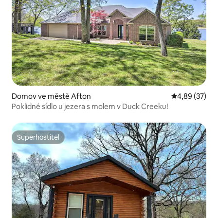
Domov ve městě Afton
Průměrné hod
4,89 (37)
Poklidné sídlo u jezera s molem v Duck Creeku!
Superhostitel
Superhostitel