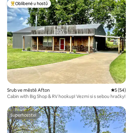
Oblíbené u hostů
Nejlepší v kategorii Oblíbené u hostů
Srub ve městě Afton
Průměrné 
5 (54)
Cabin with Big Shop & RV hookup! Vezmi si s sebou hračky!
Superhostitel
Superhostitel