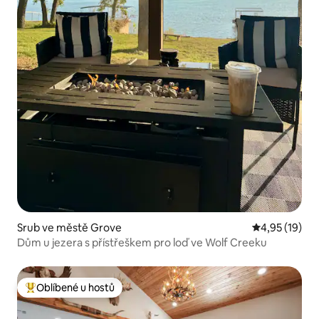
Srub ve městě Grove
Průměrné hod
4,95 (19)
Dům u jezera s přístřeškem pro loď ve Wolf Creeku
Oblíbené u hostů
Nejlepší v kategorii Oblíbené u hostů