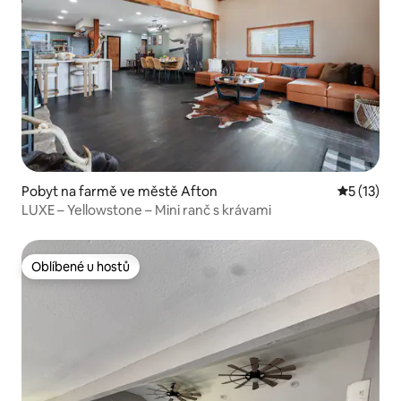
Pobyt na farmě ve městě Afton
Průměrné 
5 (13)
LUXE – Yellowstone – Mini ranč s krávami
Oblíbené u hostů
Oblíbené u hostů