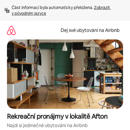
Přeskočit
Část informací byla automaticky přeložena. 
Zobrazit 
na
v původním jazyce
obsah
Dej své ubytování na Airbnb
Rekreační pronájmy v lokalitě Afton
Najdi si jedinečné ubytování na Airbnb