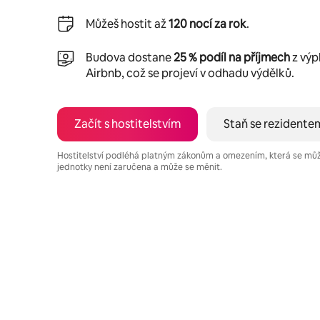
Můžeš hostit až
120 nocí za rok
.
Budova dostane
25 % podíl na příjmech
z výp
Airbnb, což se projeví v odhadu výdělků.
Začít s hostitelstvím
Staň se rezidente
Hostitelství podléhá platným zákonům a omezením, která se mů
jednotky není zaručena a může se měnit.
Tvé potenciální výdělky jsou Kč13180 za měsíc