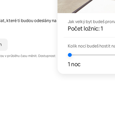
lat, které ti budou odeslány na
Jak velký byt budeš pron
Počet ložnic: 1
m
Kolik nocí budeš hostit n
žou v průběhu času měnit. Dostupnost
1 noc