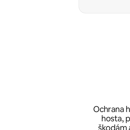
Ochrana ho
hosta, p
škodám a