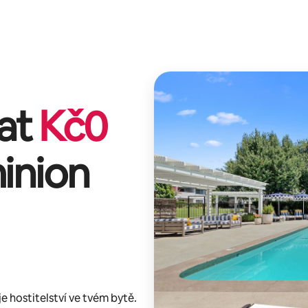
lat
Kč
0
inion
 hostitelství ve tvém bytě.