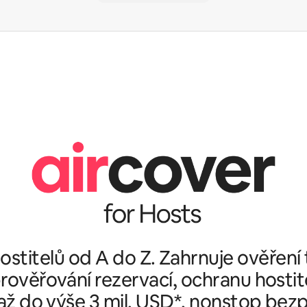
stitelů od A do Z. Zahrnuje ověření
rověřování rezervací, ochranu hostit
ž do výše 3 mil. USD*, nonstop bez