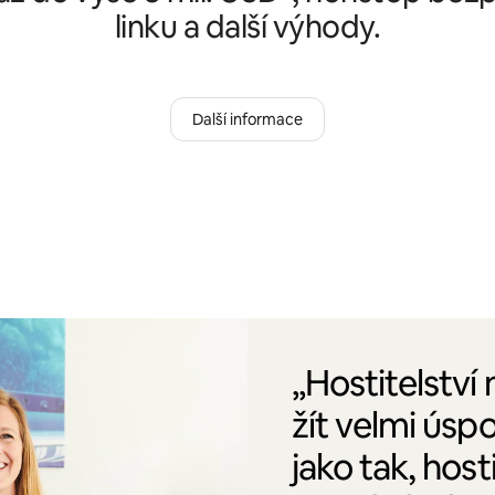
linku a další výhody.
Další informace
„Hostitelství
žít velmi úsp
jako tak, host