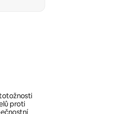
 totožnosti
elů proti
pečnostní