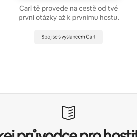
Carl tě provede na cestě od tvé
první otázky až k prvnímu hostu.
Spoj se s vyslancem Carl
kej průvodce pro hosti