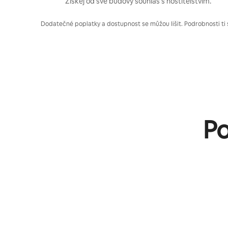
Získej od své budovy souhlas s hostitelstvím.
Dodatečné poplatky a dostupnost se můžou lišit. Podrobnosti ti 
Po