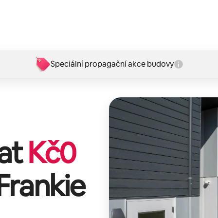
Speciální propagační akce budovy
lat
Kč
0
Frankie