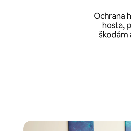
Ochrana ho
hosta, p
škodám a