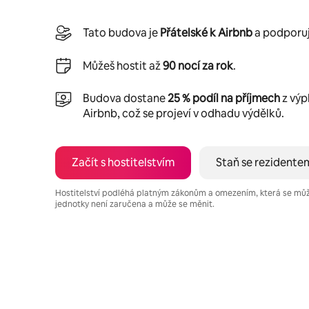
Tato budova je
Přátelské k Airbnb
a podporuje
Můžeš hostit až
90 nocí za rok
.
Budova dostane
25 % podíl na příjmech
z výp
Airbnb, což se projeví v odhadu výdělků.
Začít s hostitelstvím
Staň se rezidente
Hostitelství podléhá platným zákonům a omezením, která se mů
jednotky není zaručena a může se měnit.