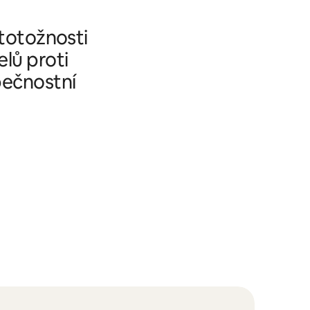
 totožnosti
elů proti
pečnostní