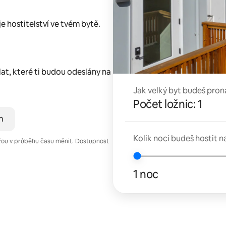
 hostitelství ve tvém bytě.
lat, které ti budou odeslány na
Jak velký byt budeš pron
Počet ložnic: 1
m
Kolik nocí budeš hostit n
žou v průběhu času měnit. Dostupnost
1 noc