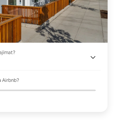
ajímat?
a Airbnb?