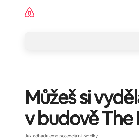
Přeskočit
na
obsah
Můžeš si vydě
v budově
The 
Jak odhadujeme potenciální výdělky