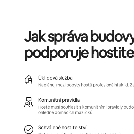
Tvé potenciální výdělky jsou Kč11746 za měsíc
Jak správa budov
podporuje hostitel
Úklidová služba
Naplánuj mezi pobyty hostů profesionální úklid.
Za
Komunitní pravidla
Hosté musí souhlasit s komunitními pravidly budovy
ohledně domácích mazlíčků.
Schválené hostitelství