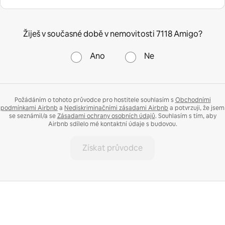
Žiješ v současné době v nemovitosti 7118 Amigo?
Ano
Ne
Požádáním o tohoto průvodce pro hostitele souhlasím s
Obchodními
podmínkami Airbnb
a
Nediskriminačními zásadami Airbnb
a potvrzuji, že jsem
se seznámil/a se
Zásadami ochrany osobních údajů
. Souhlasím s tím, aby
Airbnb sdílelo mé kontaktní údaje s budovou.
Získat průvodce