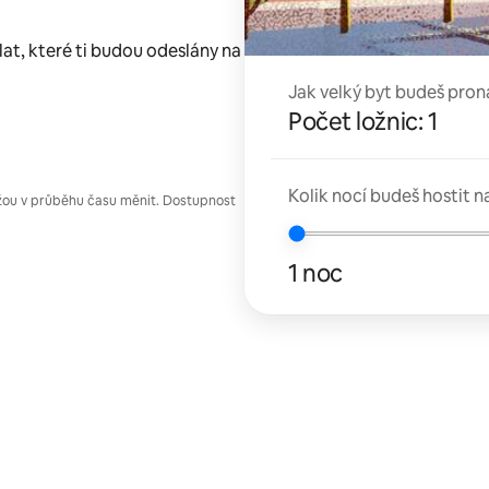
lat, které ti budou odeslány na
Jak velký byt budeš pron
Počet ložnic: 1
Kolik nocí budeš hostit n
žou v průběhu času měnit. Dostupnost
1 noc