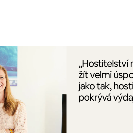
„Hostitelství
žít velmi úsp
jako tak, host
pokrývá výdaj