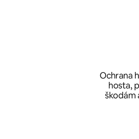
Ochrana ho
hosta, p
škodám a