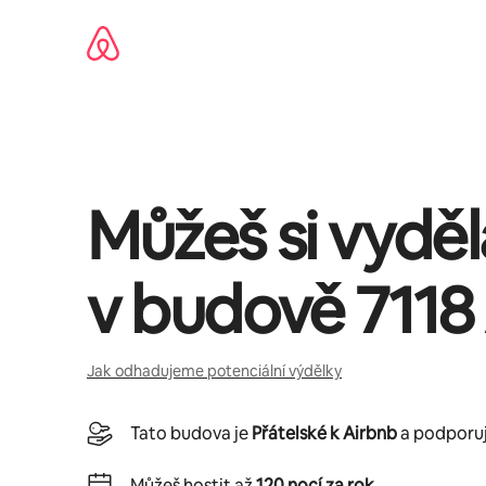
Přeskočit
na
obsah
Můžeš si vydě
v budově
7118
Jak odhadujeme potenciální výdělky
Tato budova je
Přátelské k Airbnb
a podporuje
Můžeš hostit až
120 nocí za rok
.