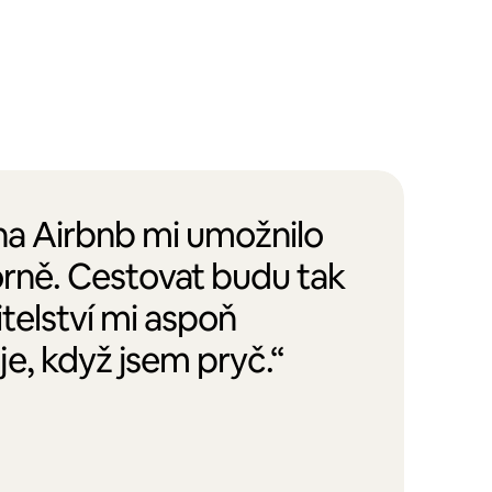
 na Airbnb mi umožnilo
orně. Cestovat budu tak
itelství mi aspoň
e, když jsem pryč.“