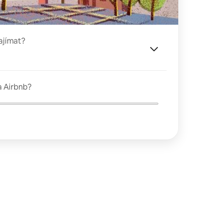
ajímat?
a Airbnb?