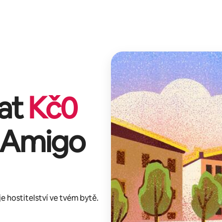
lat
Kč
0
 Amigo
 hostitelství ve tvém bytě.