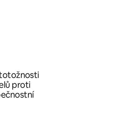
 totožnosti
elů proti
pečnostní