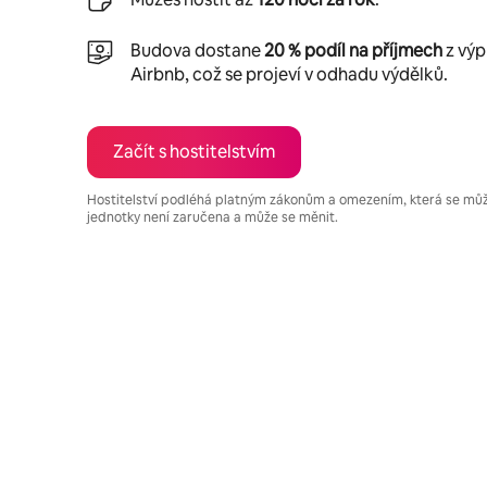
Budova dostane
20 % podíl na příjmech
z výp
Airbnb, což se projeví v odhadu výdělků.
Začít s hostitelstvím
Hostitelství podléhá platným zákonům a omezením, která se mů
jednotky není zaručena a může se měnit.
Tvé potenciální výdělky jsou Kč20637 za měsíc