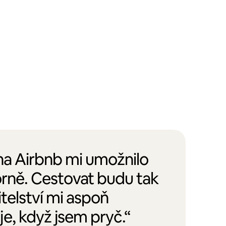
 na Airbnb mi umožnilo
orně. Cestovat budu tak
itelství mi aspoň
e, když jsem pryč.“