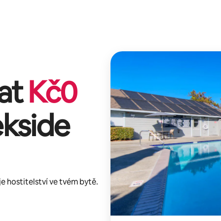
lat
Kč
0
kside
 hostitelství ve tvém bytě.