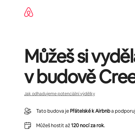
Přeskočit
na
obsah
Můžeš si vydě
v budově
Cree
Jak odhadujeme potenciální výdělky
Tato budova je
Přátelské k Airbnb
a podporuje
Můžeš hostit až
120 nocí za rok
.