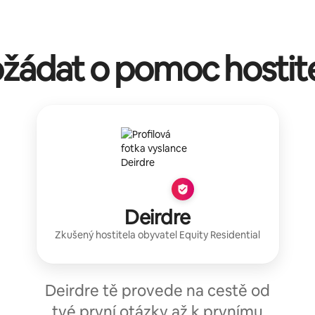
žádat o pomoc hostit
Deirdre
Zkušený hostitel
a obyvatel
Equity Residential
Deirdre tě provede na cestě od
tvé první otázky až k prvnímu