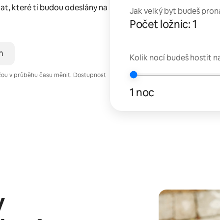
lat, které ti budou odeslány na
Jak velký byt budeš pron
Počet ložnic: 1
m
Kolik nocí budeš hostit n
žou v průběhu času měnit. Dostupnost
1 noc
y