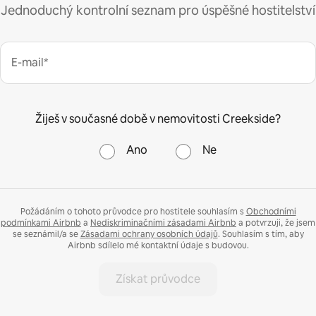
Jednoduchý kontrolní seznam pro úspěšné hostitelství
E-mail*
Žiješ v současné době v nemovitosti Creekside?
Ano
Ne
Požádáním o tohoto průvodce pro hostitele souhlasím s
Obchodními
podmínkami Airbnb
a
Nediskriminačními zásadami Airbnb
a potvrzuji, že jsem
se seznámil/a se
Zásadami ochrany osobních údajů
. Souhlasím s tím, aby
Airbnb sdílelo mé kontaktní údaje s budovou.
Získat průvodce