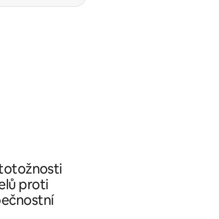
 totožnosti
elů proti
pečnostní