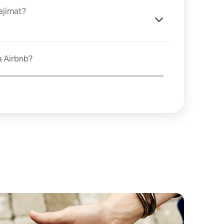
ajímat?
a Airbnb?