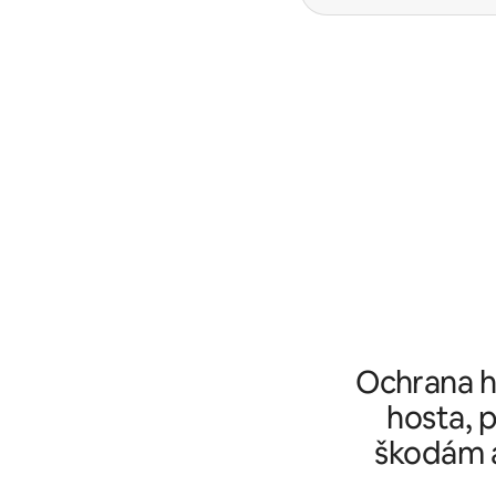
Ochrana ho
hosta, p
škodám a