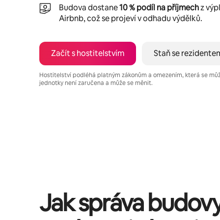
Budova dostane
10 % podíl na příjmech
z výp
Airbnb, což se projeví v odhadu výdělků.
Začít s hostitelstvím
Staň se rezidente
Hostitelství podléhá platným zákonům a omezením, která se mů
jednotky není zaručena a může se měnit.
Tvé potenciální výdělky jsou Kč20328 za měsíc
Jak správa budov