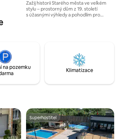
Zažij historii Starého města ve velkém
něný, ale
stylu – prostorný dům z 19. století
s úžasnými výhledy a pohodlím pro
e
6 hostů. 🏰Vedle hradu / historické čtvrti
Mangalem / charakterizované
osmanským architektonickým designem
z 18. století. 📍Nachází se v samém
středu kulturní skupiny. Muzea
a historické památky v okolí. 🏡This is a
250m2 two-story house.Front garden &
patio/Vintage decor 📜Čtvrť zapsaná na
í na pozemku
seznamu světového dědictví UNESCO.
Klimatizace
darma
Superhostitel
Superhostitel