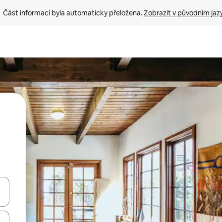
Část informací byla automaticky přeložena. 
Zobrazit v původním jaz
ázet pomocí šipek nahoru a dolů, dotykem nebo přejetím prstem.