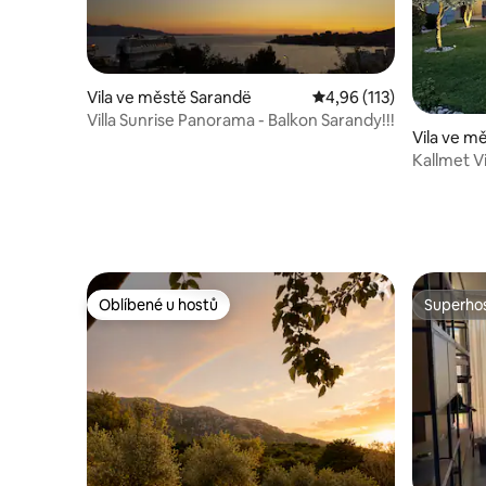
Vila ve městě Sarandë
Průměrné hodnocení 4,
4,96 (113)
Villa Sunrise Panorama - Balkon Sarandy!!!
Vila ve mě
Kallmet Vi
Oblíbené u hostů
Superhos
Oblíbené u hostů
Superhos