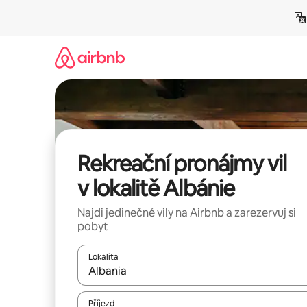
Přeskočit
na
obsah
Rekreační pronájmy vil
v lokalitě Albánie
Najdi jedinečné vily na Airbnb a zarezervuj si
pobyt
Lokalita
Až budou výsledky k dispozici, můžeš si je proch
Příjezd