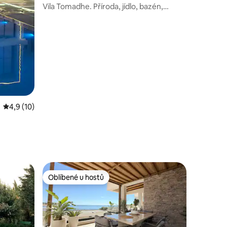
Vila Tomadhe. Příroda, jídlo, bazén,
hřiště.
Průměrné hodnocení 4,9 z 5, 10 hodnocení
4,9 (10)
í
Oblíbené u hostů
Oblíbené u hostů