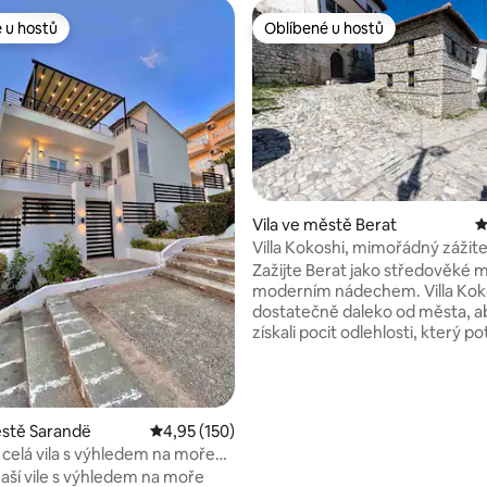
 u hostů
Oblíbené u hostů
 u hostů
Oblíbené u hostů
Vila ve městě Berat
P
Villa Kokoshi, mimořádný zážite
 5 z 5, 107 hodnocení
Zažijte Berat jako středověké 
moderním nádechem. Villa Koko
dostatečně daleko od města, a
získali pocit odlehlosti, který p
ale dostatečně blízko, abyste vy
všechno, co Berat nabízí. Vila by
zrekonstruována tak, aby resp
svou historii, ale přidala se k ní 
ěstě Sarandë
Průměrné hodnocení 4,95 z 5, 150 hodnocení
4,95 (150)
dnešního moderního luxusu. B
, celá vila s výhledem na moře
přístup ke všemu, co Berat nabí
y a grilem
naší vile s výhledem na moře
lákavé kuchyně a dokonalého p