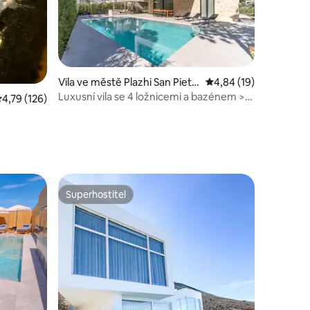
Vila ve městě Plazhi San Pietr
Průměrné hodnocení 4
4,84 (19)
o
Luxusní vila se 4 ložnicemi a bazénem >
růměrné hodnocení 4,79 z 5, 126 hodnocení
4,79 (126)
Rezort na pláži /2
Superhostitel
Superhostitel