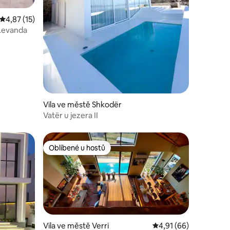
Průměrné hodnocení 4,87 z 5, 15 hodnocení
4,87 (15)
 Levanda
Vila ve městě Shkodër
Vatër u jezera II
Oblíbené u hostů
Oblíbené u hostů
Vila ve městě Verri
Průměrné hodnocení 4
4,91 (66)