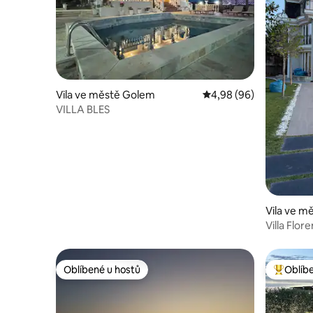
Vila ve městě Golem
Průměrné hodnocení 4,
4,98 (96)
VILLA BLES
Vila ve m
Villa Flor
Oblíbené u hostů
Oblíb
Oblíbené u hostů
Nejlepší