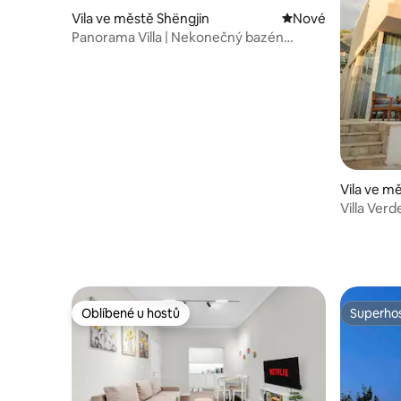
Vila ve městě Shëngjin
Nové ubytování
Nové
Panorama Villa | Nekonečný bazén
a výhled na moře
Vila ve m
Villa Verde
Oblíbené u hostů
Superhos
Oblíbené u hostů
Superhos