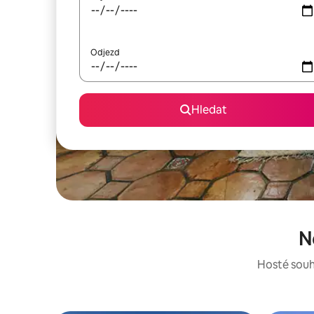
Odjezd
Hledat
N
Hosté souhl