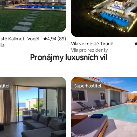
96 z 5, 113 hodnocení
stě Kallmet i Vogël
Průměrné hodnocení 4,94 z 5, 89 hodnocení
4,94 (89)
Vila ve městě Tiranë
P
lla
Vila pro rezidenty
Pronájmy luxusních vil
titel
Superhostitel
titel
Superhostitel