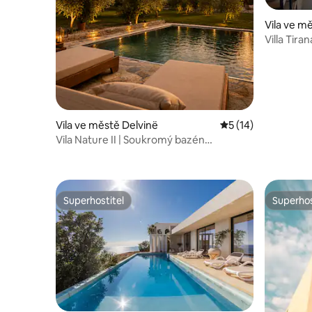
Vila ve m
Villa Tiran
Vila ve městě Delvinë
Průměrné hodnocen
5 (14)
Vila Nature II | Soukromý bazén
obklopený přírodou
Superhostitel
Superhos
Superhostitel
Superhos