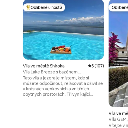
Oblíbené u hostů
Oblíbené
Nejlepší v kategorii Oblíbené u hostů
Oblíbené
Vila ve městě Shiroka
Průměrné hodnocení
5 (107)
Vila Lake Breeze s bazénem
a nádherným výhledem
Tato vila u jezera je místem, kde si
můžete odpočinout, relaxovat a oživit se
v krásných venkovních a vnitřních
obytných prostorách. Tři vynikající
ložnice s výhledem na jezero.
Vychutnejte si ráno u krásného bazénu
naší vily a nasajte slunce na našich
Vila ve m
elegantních lehátkách. Ve večerních
Villa GEM
hodinách se můžete v salónečku zabalit
ze střech
Vítejte v 
do deky a sledovat Netflix, YouTube a