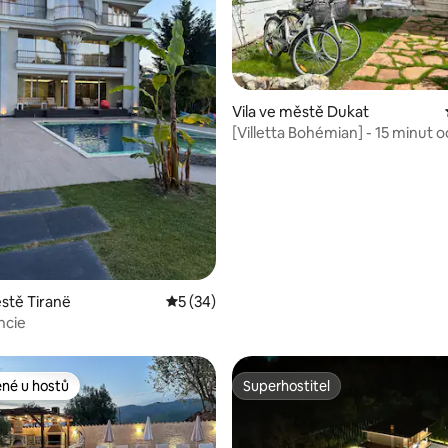
Vila ve městě Dukat
[Villetta Bohémian] - 15 minut 
98 z 5, 96 hodnocení
ěstě Tiranë
Průměrné hodnocení 5 z 5, 34 hodnocení
5 (34)
encie
ené u hostů
Superhostitel
 v kategorii Oblíbené u hostů
Superhostitel