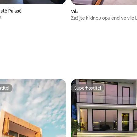
ěstě Palasë
Vila
a
Zažijte klidnou opulenci ve vile
í 5 z 5, 14 hodnocení
titel
Superhostitel
titel
Superhostitel