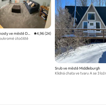
94 z 5, 53 hodnocení
hosty ve městě Del
Průměrné hodnocení 4,96 z 5, 24 hodnocení
4,96 (24)
soukromé útočiště
Srub ve městě Middleburgh
Klidná chata ve tvaru A se 3 lo