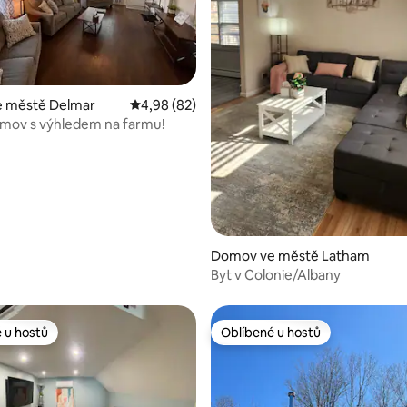
74 z 5, 114 hodnocení
 městě Delmar
Průměrné hodnocení 4,98 z 5, 82 hodnocení
4,98 (82)
omov s výhledem na farmu!
Domov ve městě Latham
Byt v Colonie/Albany
 u hostů
Oblíbené u hostů
 u hostů
Oblíbené u hostů