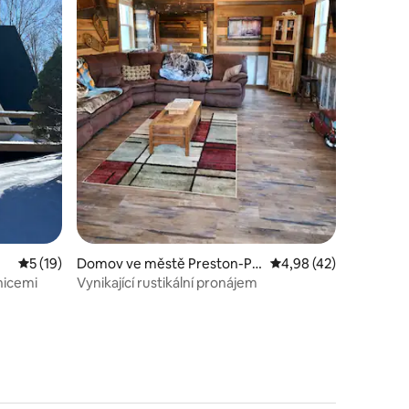
Průměrné hodnocení 5 z 5, 19 hodnocení
5 (19)
Domov ve městě Preston-Po
Průměrné hodnocení 4
4,98 (42)
tter Hollow
žnicemi
Vynikající rustikální pronájem