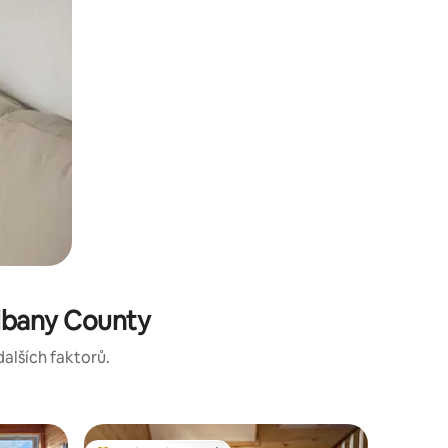
lbany County
dalších faktorů.
Mini dom