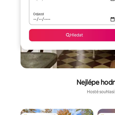
Odjezd
Hledat
Nejlépe hod
Hosté souhlasí: