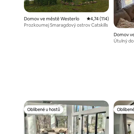
Domov ve městě Westerlo
Průměrné hodnocení 4,
4,74 (114)
Prozkoumej Smaragdový ostrov Catskills
Domov ve
Útulný d
Oblíbené u hostů
Oblíbené
Oblíbené u hostů
Oblíbené