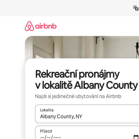
Přeskočit
na
obsah
Rekreační pronájmy
v lokalitě Albany County
Najdi si jedinečné ubytování na Airbnb
Lokalita
Až budou výsledky k dispozici, můžeš si je proch
Příjezd