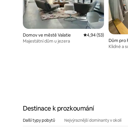
Domov ve městě Valatie
Průměrné hodnocení 4,
4,94 (53)
Dům pro 
Majestátní dům u jezera
mar
Klidné a 
Destinace k prozkoumání
Další typy pobytů
Nejvýraznější dominanty v okolí