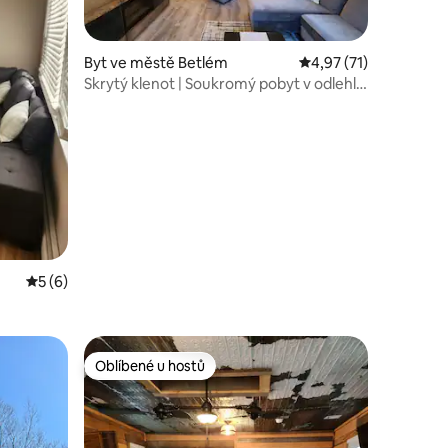
Byt ve městě Betlém
Průměrné hodnocení 4
4,97 (71)
Skrytý klenot | Soukromý pobyt v odlehlé
oblasti Slingerlands
Průměrné hodnocení 5 z 5, 6 hodnocení
5 (6)
Oblíbené u hostů
Oblíbené u hostů