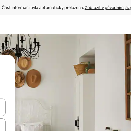
Část informací byla automaticky přeložena. 
Zobrazit v původním jaz
ázet pomocí šipek nahoru a dolů, dotykem nebo přejetím prstem.