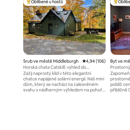
Oblíbené u hostů
Oblíb
Nejlepší v kategorii Oblíbené u hostů
Nejlepší
Srub ve městě Middleburgh
Průměrné hodnocení 4,9
4,94 (106)
Byt ve mě
Horská chata Catskill: výhled do
Prostorn
údolí/16 střešních oken
s dvorke
Zažij naprostý klid v této elegantní
Zapomeň n
chatce napájené solární energií. Náš mini
prostorn
dům, který se nachází na zalesněném
poblíž centr
svahu s nádherným výhledem na pohoří
přibližně 
Catskill, má 16 střešních oken, díky
Pretty Al
kterým můžeš pozorovat hvězdy jako
by Romo's
nikdo jiný. Budeš mít útulné a dokonalé
Druthers a B
útočiště, kde zapomeneš na svůj rušný
od restau
život a znovu najdeš cestu ke krásné
Tavern, p
přírodě. Prvotřídní lokalita pro
Albany Rai
dobrodružství: Lyžování: 25 minut na
s pickleb