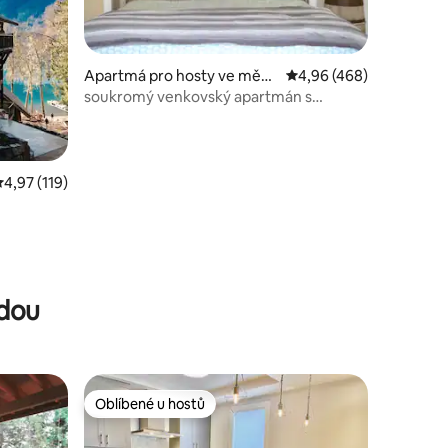
Apartmá pro hosty ve měst
Průměrné hodnocení 4,
4,96 (468)
ě Creston
soukromý venkovský apartmán s
hottubem
růměrné hodnocení 4,97 z 5, 119 hodnocení
4,97 (119)
ndou
Oblíbené u hostů
hostů
Oblíbené u hostů