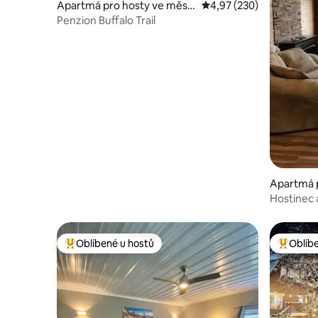
Apartmá pro hosty ve měst
Průměrné hodnocení 4,9
4,97 (230)
ě Cypress County
Penzion Buffalo Trail
Apartmá 
ě Sherwo
Hostinec 
Oblíbené u hostů
Oblíb
Nejlepší v kategorii Oblíbené u hostů
Nejlepší