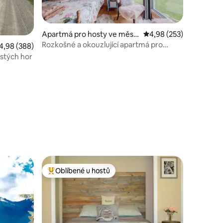
Apartmá pro hosty ve měst
Průměrné hodnocení 4,
4,98 (253)
ě Bragg Creek
Rozkošné a okouzlující apartmá pro
růměrné hodnocení 4,98 z 5, 388 hodnocení
4,98 (388)
hosty „The Hideaway“
istých hor
Oblíbené u hostů
hostů
Nejlepší v kategorii Oblíbené u hostů