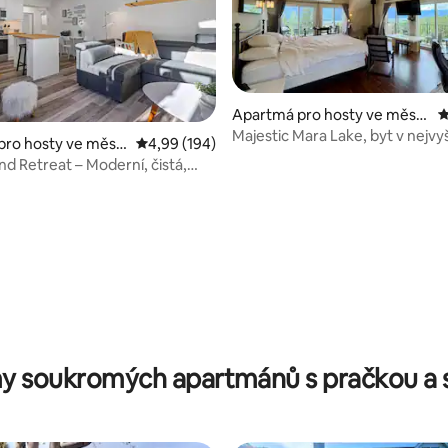
Apartmá pro hosty ve měst
P
ě Mara
Majestic Mara Lake, byt v nejvy
pro hosty ve měst
Průměrné hodnocení 4,99 z 5, 194 hodnocení
4,99 (194)
 No. 8
nd Retreat – Moderní, čistá,
,9 z 5, 109 hodnocení
y soukromých apartmánů s pračkou a 