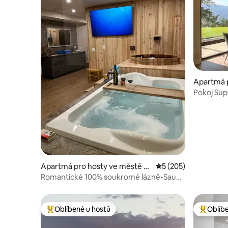
Apartmá 
ě Kelown
Pokoj Sup
Kelowforn
Apartmá pro hosty ve městě C
Průměrné hodnocení 
5 (205)
anmore
Romantické 100% soukromé lázně•Sauna
v apartmá
Oblíbené u hostů
Oblíb
Nejlepší v kategorii Oblíbené u hostů
Nejlepší