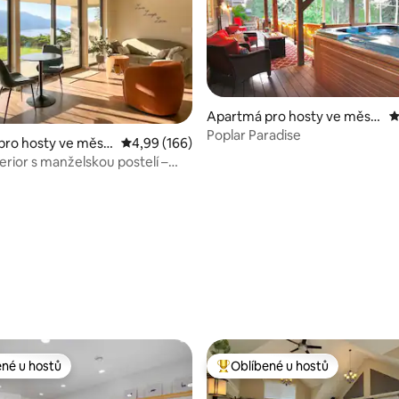
Apartmá pro hosty ve měst
P
ě Hinton
Poplar Paradise
pro hosty ve měst
Průměrné hodnocení 4,99 z 5, 166 hodnocení
4,99 (166)
a
erior s manželskou postelí –
ia Lakeview Retreat
5 z 5, 205 hodnocení
ené u hostů
Oblíbené u hostů
 v kategorii Oblíbené u hostů
Nejlepší v kategorii Oblíbené u 