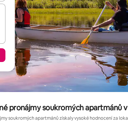
né pronájmy soukromých apartmánů v d
jmy soukromých apartmánů získaly vysoké hodnocení za lokalit