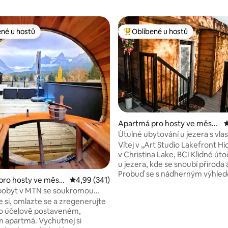
ené u hostů
Oblíbené u hostů
 v kategorii Oblíbené u hostů
Nejlepší v kategorii Oblíbené u 
93 z 5, 105 hodnocení
Apartmá pro hosty ve městě
P
Christina Lake
Útulné ubytování u jezera s vla
přístupem k jezeru a loděnicí!
Vítej v „Art Studio Lakefront H
v Christina Lake, BC! Klidné úto
u jezera, kde se snoubí příroda 
Probuď se s nádherným výhle
pro hosty ve měst
Průměrné hodnocení 4,99 z 5, 341 hodnocení
4,99 (341)
jezero, popíjej ranní kávu na út
re
pobyt v MTN se soukromou
terase a odpočiň si u vnitřního
erasou a saunou
 si, omlazte se a zregenerujte
venkovního krbu při západu slu
to účelově postaveném,
soukromým přístavištěm se m
má. Vychutnej si
ponořit do nejteplejšího jezera 