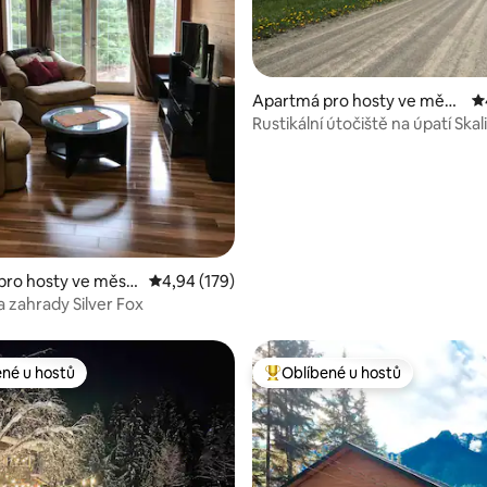
7 z 5, 230 hodnocení
Apartmá pro hosty ve měst
P
ě Pincher Creek
Rustikální útočiště na úpatí Skal
pro hosty ve měst
Průměrné hodnocení 4,94 z 5, 179 hodnocení
4,94 (179)
od Park
a zahrady Silver Fox
ené u hostů
Oblíbené u hostů
 v kategorii Oblíbené u hostů
Nejlepší v kategorii Oblíbené u 