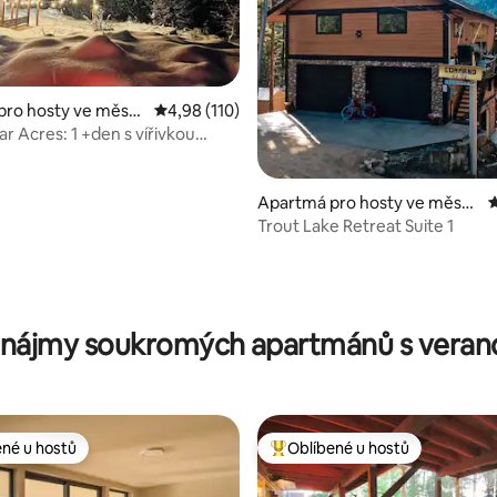
pro hosty ve městě
Průměrné hodnocení 4,98 z 5, 110 hodnocení
4,98 (110)
r Acres: 1 +den s vířivkou
d Mnt.
Apartmá pro hosty ve městě
P
Trout Lake
Trout Lake Retreat Suite 1
97 z 5, 218 hodnocení
nájmy soukromých apartmánů s vera
ené u hostů
Oblíbené u hostů
 v kategorii Oblíbené u hostů
Nejlepší v kategorii Oblíbené u 