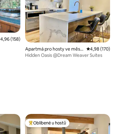
růměrné hodnocení 4,96 z 5, 158 hodnocení
4,96 (158)
Apartmá pro hosty ve měst
Průměrné hodnocení 4,
4,98 (170)
ě Invermere
Hidden Oasis @Dream Weaver Suites
Oblíbené u hostů
hostů
Nejlepší v kategorii Oblíbené u hostů