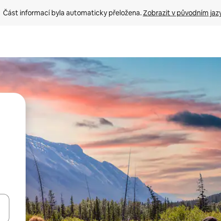
Část informací byla automaticky přeložena. 
Zobrazit v původním jaz
ázet pomocí šipek nahoru a dolů, dotykem nebo přejetím prstem.