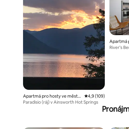
Apartmá 
ě Bighorn
River's Be
světlá 1BR
Apartmá pro hosty ve městě
Průměrné hodnocení 4
4,9 (109)
Ainsworth
Paradisio (ráj) v Ainsworth Hot Springs
Pronájm