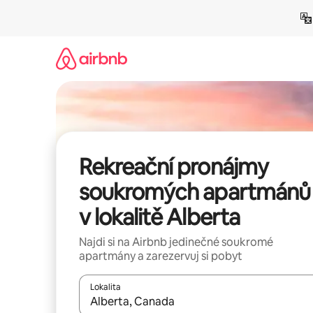
Přeskočit
na
obsah
Rekreační pronájmy
soukromých apartmánů
v lokalitě Alberta
Najdi si na Airbnb jedinečné soukromé
apartmány a zarezervuj si pobyt
Lokalita
Až budou výsledky k dispozici, můžeš si je proch