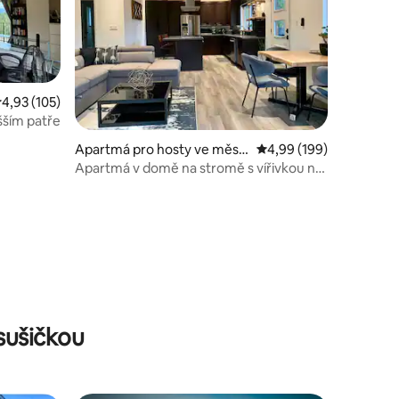
růměrné hodnocení 4,93 z 5, 105 hodnocení
4,93 (105)
šším patře
Apartmá pro hosty ve měst
Průměrné hodnocení 4,
4,99 (199)
ě Bonnington Falls
Apartmá v domě na stromě s vířivkou na
střeše
sušičkou