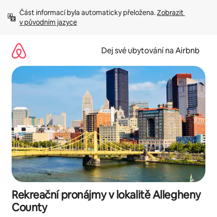
Přeskočit
Část informací byla automaticky přeložena. 
Zobrazit 
na
v původním jazyce
obsah
Dej své ubytování na Airbnb
Rekreační pronájmy v lokalitě Allegheny
County