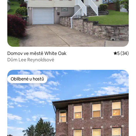
Domov ve městě White Oak
Průměrné 
5 (34)
Dům Lee Reynoldsové
Oblíbené u hostů
Oblíbené u hostů