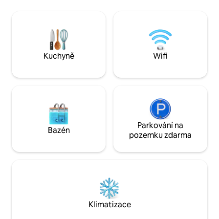
prádelna - Ke vše
královské velikosti – plně vybavená
Několik garáží do 
koupelna s duálními dešťovými
podpora pro hosty Ideální pro služeb
sprchovými hlavicemi. Horní patro –
cesty, akce nebo 
otevřený obývací pokoj s televizí
Jsme tu pro tebe
a internetem, plně vybavená kuchyně
něj i po něm!
a poloostrov. Průhledný plynový krb!
Kuchyně
Wifi
Dveře na terasu a obklopující paluby!
Parkování na
Bazén
pozemku zdarma
Klimatizace