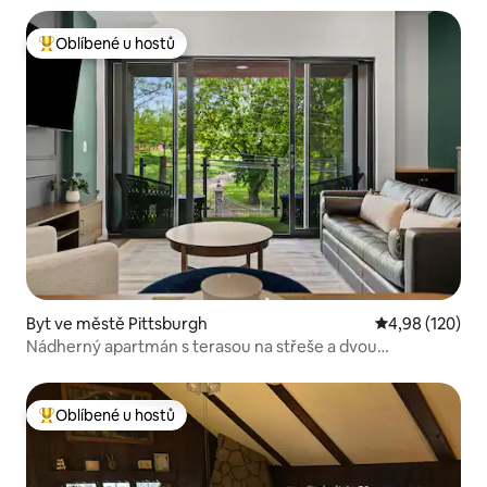
Oblíbené u hostů
Nejlepší v kategorii Oblíbené u hostů
Byt ve městě Pittsburgh
Průměrné hodn
4,98 (120)
Nádherný apartmán s terasou na střeše a dvou
manželskými postelemi
Oblíbené u hostů
Nejlepší v kategorii Oblíbené u hostů