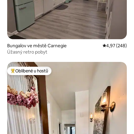
Bungalov ve městě Carnegie
Průměrné hodno
4,97 (248)
Úžasný retro pobyt
Oblíbené u hostů
Nejlepší v kategorii Oblíbené u hostů