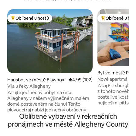
Oblíbené u hostů
Oblíbené u hos
Nejlepší v kategorii Oblíbené u hostů
Nejlepší v kategor
Byt ve městě Pitt
Nové apartmá King 
Hausbót ve městě Blawnox
Průměrné hodnocení 4,99 z 5, 
4,99 (102)
s vířivkou
Zažij Pittsburghsko
Vila u řeky Allegheny
z tohoto nového 
Zažijte jedinečný pobyt na řece
postelí velikosti k
Allegheny v našem výjimečném malém
nejlepšími pittsbu
domě postaveném na člunu! Tento
obchody, pár kro
plovoucí ráj nabízí jedinečný obrácený
centra, divadel a 
Oblíbené vybavení v rekreačních
půdorys s luxusními a dechberoucími
pro pohodlí a kom
výhledy! Dolní patro – dvě příjemné
pronájmech ve městě Allegheny County
lokalitě. - Manželská postel –
ložnice, každá se dvěma samostatnými
Vířivka/sprcha - 
lůžky, která lze pro vaše pohodlí spojit do