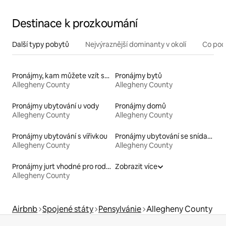
Destinace k prozkoumání
Další typy pobytů
Nejvýraznější dominanty v okolí
Co pod
Pronájmy, kam můžete vzít své domácí mazlíčky
Pronájmy bytů
Allegheny County
Allegheny County
Pronájmy ubytování u vody
Pronájmy domů
Allegheny County
Allegheny County
Pronájmy ubytování s vířivkou
Pronájmy ubytování se snídaní
Allegheny County
Allegheny County
Pronájmy jurt vhodné pro rodiny s dětmi
Zobrazit více
Allegheny County
Airbnb
Spojené státy
Pensylvánie
Allegheny County