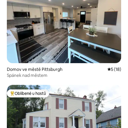
Domov ve městě Pittsburgh
Průměrné 
5 (18)
Spánek nad městem
Oblíbené u hostů
Nejlepší v kategorii Oblíbené u hostů