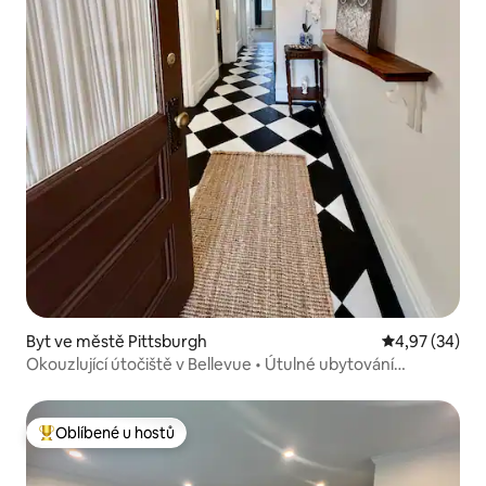
Byt ve městě Pittsburgh
Průměrné hod
4,97 (34)
Okouzlující útočiště v Bellevue • Útulné ubytování
s 1 ložnicí
Oblíbené u hostů
Nejlepší v kategorii Oblíbené u hostů