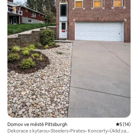
Domov ve městě Pittsburgh
Průměrné 
5 (14)
Dekorace s kytarou•Steelers•Pirates• Koncerty•Úklid za
0 USD