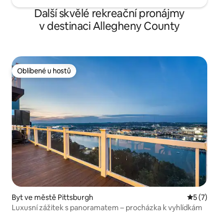
Další skvělé rekreační pronájmy
v destinaci Allegheny County
Oblíbené u hostů
Oblíbené u hostů
Byt ve městě Pittsburgh
Průměrné
5 (7)
Luxusní zážitek s panoramatem – procházka k vyhlídkám