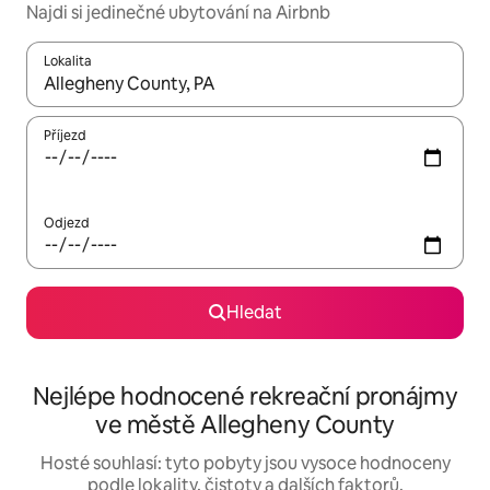
Najdi si jedinečné ubytování na Airbnb
Lokalita
Až budou výsledky k dispozici, můžeš si je procházet pomocí š
Příjezd
Odjezd
Hledat
Nejlépe hodnocené rekreační pronájmy
ve městě Allegheny County
Hosté souhlasí: tyto pobyty jsou vysoce hodnoceny
podle lokality, čistoty a dalších faktorů.