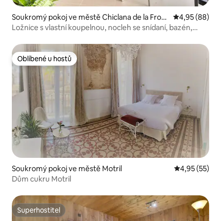
Soukromý pokoj ve městě Chiclana de la Front
Průměrné hodn
4,95 (88)
era
Ložnice s vlastní koupelnou, nocleh se snídaní, bazén,
300 m od Playa Barrosa
Oblíbené u hostů
Oblíbené u hostů
Soukromý pokoj ve městě Motril
Průměrné hod
4,95 (55)
Dům cukru Motril
Superhostitel
Superhostitel