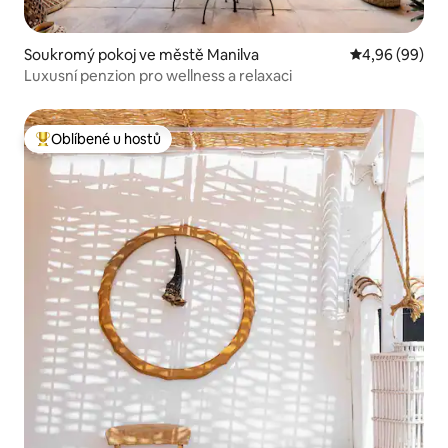
Soukromý pokoj ve městě Manilva
Průměrné hodn
4,96 (99)
Luxusní penzion pro wellness a relaxaci
Oblíbené u hostů
Nejlepší v kategorii Oblíbené u hostů