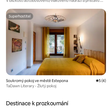
V blízkosti autobusového/vlakového nádraží a přístavu.
Central.
Superhostitel
Superhostitel
Soukromý pokoj ve městě Estepona
Průměrné
5 (4)
TaDawn Literary - Žlutý pokoj
Destinace k prozkoumání