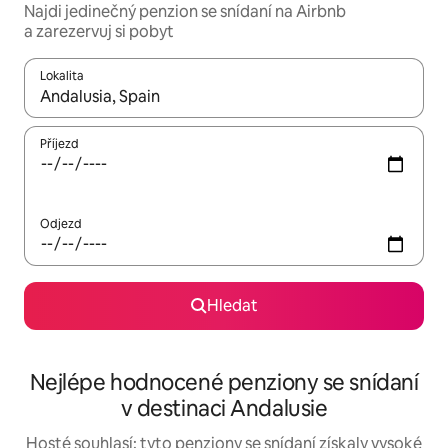
Najdi jedinečný penzion se snídaní na Airbnb
a zarezervuj si pobyt
Lokalita
Až budou výsledky k dispozici, můžeš si je procházet pomocí š
Příjezd
Odjezd
Hledat
Nejlépe hodnocené penziony se snídaní
v destinaci Andalusie
Hosté souhlasí: tyto penziony se snídaní získaly vysoké