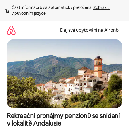
Přeskočit
Část informací byla automaticky přeložena. 
Zobrazit 
na
v původním jazyce
obsah
Dej své ubytování na Airbnb
Rekreační pronájmy penzionů se snídaní
v lokalitě Andalusie