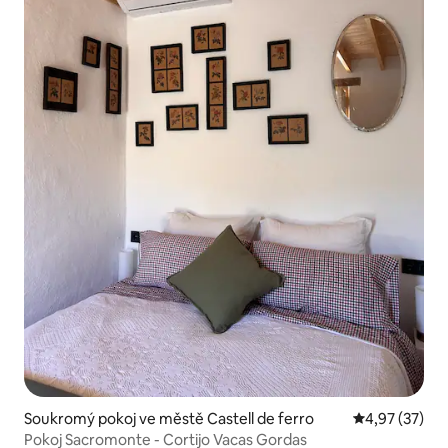
Soukromý pokoj ve městě Castell de ferro
Průměrné hod
4,97 (37)
Pokoj Sacromonte - Cortijo Vacas Gordas