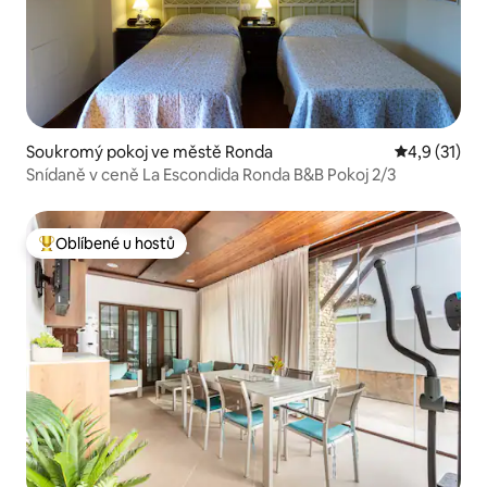
Soukromý pokoj ve městě Ronda
Průměrné ho
4,9 (31)
Snídaně v ceně La Escondida Ronda B&B Pokoj 2/3
Oblíbené u hostů
Nejlepší v kategorii Oblíbené u hostů