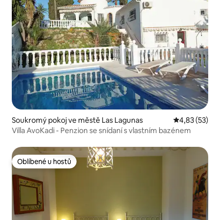
Soukromý pokoj ve městě Las Lagunas
Průměrné hod
4,83 (53)
Villa AvoKadi - Penzion se snídaní s vlastním bazénem
Oblíbené u hostů
Oblíbené u hostů