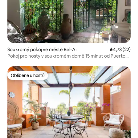
Soukromý pokoj ve městě Bel-Air
Průměrné hod
4,73 (22)
Pokoj pro hosty v soukromém domě 15 minut od Puerto
Banus
Oblíbené u hostů
Oblíbené u hostů