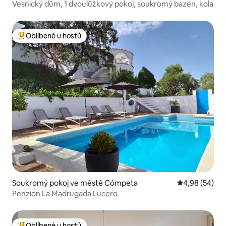
Vesnický dům, 1 dvoulůžkový pokoj, soukromý bazén, kola
Oblíbené u hostů
Nejlepší v kategorii Oblíbené u hostů
Soukromý pokoj ve městě Cómpeta
Průměrné hodn
4,98 (54)
Penzion La Madrugada Lucero
Oblíbené u hostů