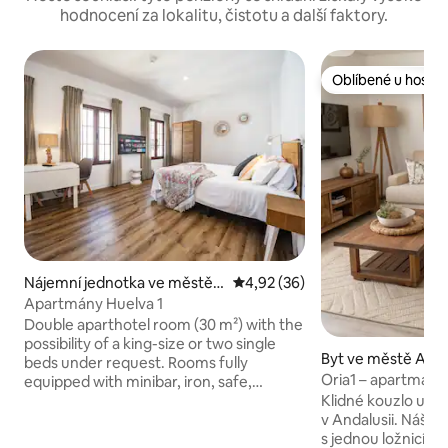
hodnocení za lokalitu, čistotu a další faktory.
Oblíbené u hostů
Oblíbené u hostů
Nájemní jednotka ve městě
Průměrné hodnocení 4,92 z 5,
4,92 (36)
Ayamonte
Apartmány Huelva 1
Double aparthotel room (30 m²) with the
possibility of a king-size or two single
Byt ve městě Alme
beds under request. Rooms fully
Oria1 – apartmán s
equipped with minibar, iron, safe,
stravování, horské
internet, hairdryer, air conditioning
Klidné kouzlo upro
(including ozone technology to kill
v Andalusii. Náš 
bacterias and virus), Smart Tv with
s jednou ložnicí (p