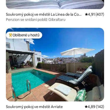
Soukromý pokoj ve městě La Linea de la Conc
Průměrné hodn
4,91 (407)
epción
Penzion se snídaní poblíž Gibraltaru
Oblíbené u hostů
Nejlepší v kategorii Oblíbené u hostů
Soukromý pokoj ve městě Arriate
Průměrné hodn
4,89 (142)