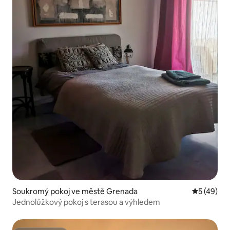
Soukromý pokoj ve městě Grenada
Průměrné 
5 (49)
Jednolůžkový pokoj s terasou a výhledem