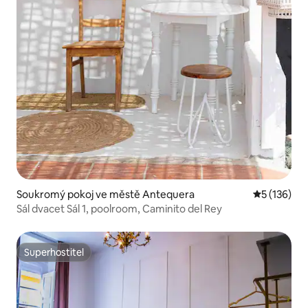
Soukromý pokoj ve městě Antequera
Průměrné h
5 (136)
Sál dvacet Sál 1, poolroom, Caminito del Rey
Superhostitel
Superhostitel