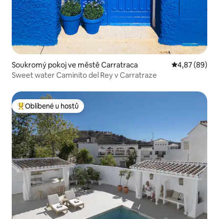
Soukromý pokoj ve městě Carratraca
Průměrné hodn
4,87 (89)
Sweet water Caminito del Rey v Carratraze
Oblíbené u hostů
Nejlepší v kategorii Oblíbené u hostů