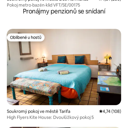
Pokoj metro·bazén·klid VFT/SE/00175
Pronájmy penzionů se snídaní
Oblíbené u hostů
Oblíbené u hostů
Soukromý pokoj ve městě Tarifa
Průměrné hodn
4,74 (108)
High Flyers Kite House: Dvoulůžkový pokoj 5