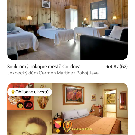
Soukromý pokoj ve městě Cordova
Průměrné hod
4,87 (62)
Jezdecký dům Carmen Martínez Pokoj Java
Oblíbené u hostů
Nejlepší v kategorii Oblíbené u hostů