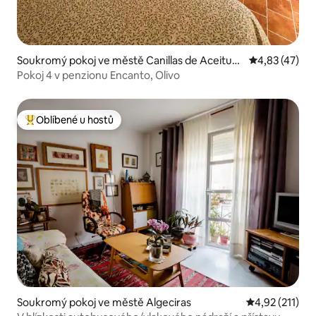
Soukromý pokoj ve městě Canillas de Aceitun
Průměrné hod
4,83 (47)
o
Pokoj 4 v penzionu Encanto, Olivo
Oblíbené u hostů
Nejlepší v kategorii Oblíbené u hostů
Soukromý pokoj ve městě Algeciras
Průměrné hodn
4,92 (211)