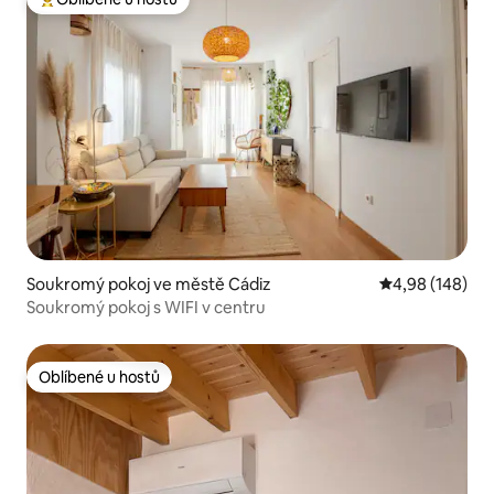
Nejlepší v kategorii Oblíbené u hostů
Soukromý pokoj ve městě Cádiz
Průměrné hodno
4,98 (148)
Soukromý pokoj s WIFI v centru
Oblíbené u hostů
Oblíbené u hostů