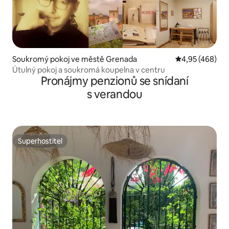
Soukromý pokoj ve městě Grenada
Průměrné hodno
4,95 (468)
Útulný pokoj a soukromá koupelna v centru
Pronájmy penzionů se snídaní
s verandou
Superhostitel
Superhostitel