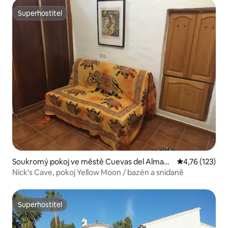
Superhostitel
Superhostitel
Soukromý pokoj ve městě Cuevas del Almanz
Průměrné hodn
4,76 (123)
ora
Nick's Cave, pokoj Yellow Moon / bazén a snídaně
Superhostitel
Superhostitel