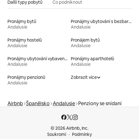
Další typy pobytů
Co podniknout
Pronájmy bytů
Pronájmy ubytování s bezbariérovou postelí
Andalusie
Andalusie
Pronájmy hostelů
Pronájem bytů
Andalusie
Andalusie
Pronájmy ubytování vybavených kajakem
Pronájmy aparthotelů
Andalusie
Andalusie
Pronájmy penzionů
Zobrazit více
Andalusie
Airbnb
Španělsko
Andalusie
Penziony se snídaní
© 2026 Airbnb, Inc.
Soukromí
Podmínky