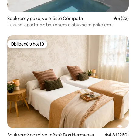
Soukromý pokoj ve městě Cómpeta
Průměrné 
5 (22)
Luxusní apartmá s balkonem a obývacím pokojem.
Oblíbené u hostů
Oblíbené u hostů
Soukromý pokoj ve městě Dos Hermanas
Průměrné hodn
4,81 (260)