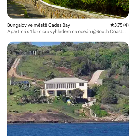
Bungalov ve městě Cades Bay
Průměrné ho
3,75 (4)
Apartmá s 1 ložnicí a výhledem na oceán @South Coast
Horizons