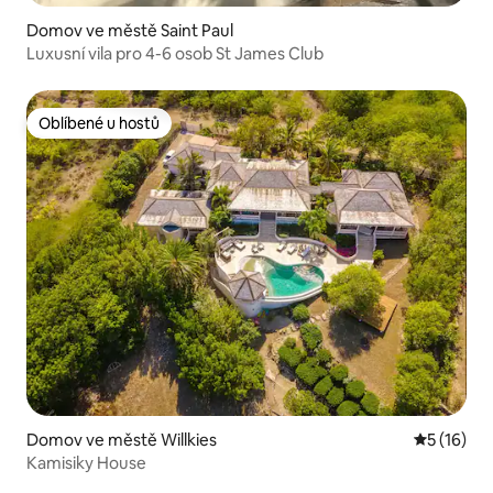
Domov ve městě Saint Paul
Luxusní vila pro 4-6 osob St James Club
Oblíbené u hostů
Oblíbené u hostů
Domov ve městě Willkies
Průměrné 
5 (16)
Kamisiky House