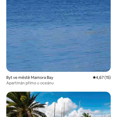
Byt ve městě Mamora Bay
Průměrné hod
4,67 (15)
Apartmán přímo u oceánu