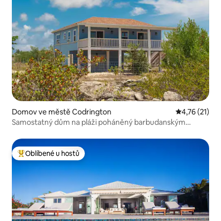
Domov ve městě Codrington
Průměrné hod
4,76 (21)
Samostatný dům na pláži poháněný barbudanským
sluncem!
Oblíbené u hostů
Nejlepší v kategorii Oblíbené u hostů