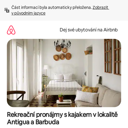
Přeskočit
Část informací byla automaticky přeložena. 
Zobrazit 
na
v původním jazyce
obsah
Dej své ubytování na Airbnb
Rekreační pronájmy s kajakem v lokalitě
Antigua a Barbuda