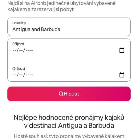
Najdi si na Airbnb jedinečné ubytování vybavené
kajakem a zarezervuj si pobyt
Lokalita
Až budou výsledky k dispozici, můžeš si je procházet pomocí š
Příjezd
Odjezd
Hledat
Nejlépe hodnocené pronájmy kajaků
v destinaci Antigua a Barbuda
Hosté souhlasí: tyto pronájmy vybavené kajakem