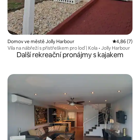
Domov ve městě Jolly Harbour
Průměrné ho
4,86 (7)
Vila na nábřeží s přístřeškem pro loď | Kola • Jolly Harbour
Další rekreační pronájmy s kajakem