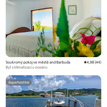
Soukromý pokoj ve městě and Barbuda
Průměrné hod
4,98 (44)
Byt s klimatizací u oceánu
Superhostitel
Superhostitel