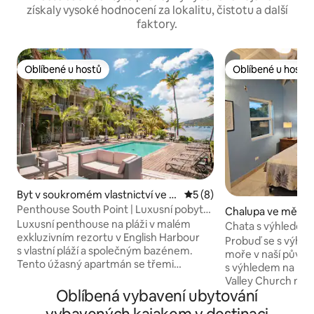
získaly vysoké hodnocení za lokalitu, čistotu a další
faktory.
Oblíbené u hostů
Oblíbené u hostů
Oblíbené u hostů
Oblíbené u hostů
Byt v soukromém vlastnictví ve m
Průměrné hodnocení 5 z 5
5 (8)
ěstě English Harbour
Penthouse South Point | Luxusní pobyt
Chalupa ve městě 
na pláži na Antiguě
Luxusní penthouse na pláži v malém
Chata s výhledem
exkluzivním rezortu v English Harbour
Probuď se s výhle
s vlastní pláží a společným bazénem.
moře v naší půvab
Tento úžasný apartmán se třemi
s výhledem na Kar
ložnicemi s vlastními koupelnami nabízí
Valley Church na 
dechberoucí výhled na oceán a přístav
Oblíbená vybavení ubytování
zrekonstruovaný, 
a 15 metrovou soukromou terasu
objekt nabízí útuln