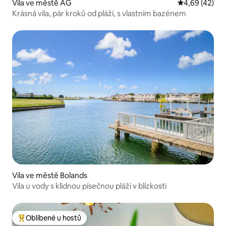
Vila ve městě AG
Průměrné hod
4,69 (42)
Krásná vila, pár kroků od pláží, s vlastním bazénem
Vila ve městě Bolands
Vila u vody s klidnou písečnou pláží v blízkosti
Oblíbené u hostů
Nejlepší v kategorii Oblíbené u hostů