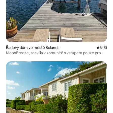
Řadový dům ve městě Bolands
Průměrné
5 (3)
MoonBreeze, seavilla v komunitě s vstupem pouze pro
obyvatele JollyHarbour