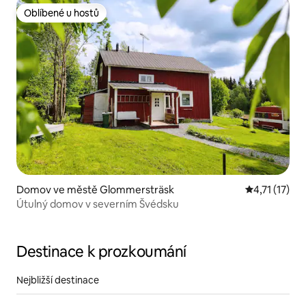
Oblíbené u hostů
Oblíbené u hostů
Domov ve městě Glommersträsk
Průměrné hod
4,71 (17)
Útulný domov v severním Švédsku
Destinace k prozkoumání
Nejbližší destinace