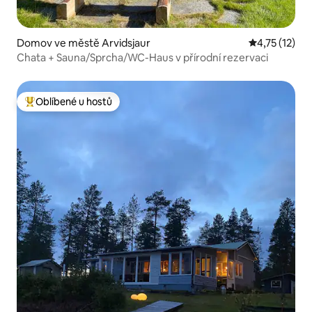
Domov ve městě Arvidsjaur
Průměrné hod
4,75 (12)
Chata + Sauna/Sprcha/WC-Haus v přírodní rezervaci
Oblíbené u hostů
Nejlepší v kategorii Oblíbené u hostů