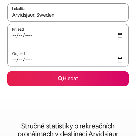
Lokalita
Až budou výsledky k dispozici, můžeš si je procházet pomocí š
Příjezd
Odjezd
Hledat
Stručné statistiky o rekreačních
pronájmech v destinaci Arvidsjaur