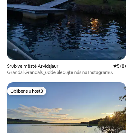
Srub ve městě Arvidsjaur
Průměrné
5 (8)
Grandal Grandals_udde Sledujte nás na Instagramu.
Oblíbené u hostů
Oblíbené u hostů