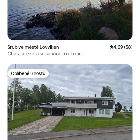
Srub ve městě Lövviken
Průměrné hodn
4,69 (58)
Chata u jezera se saunou a relaxací
Oblíbené u hostů
Oblíbené u hostů