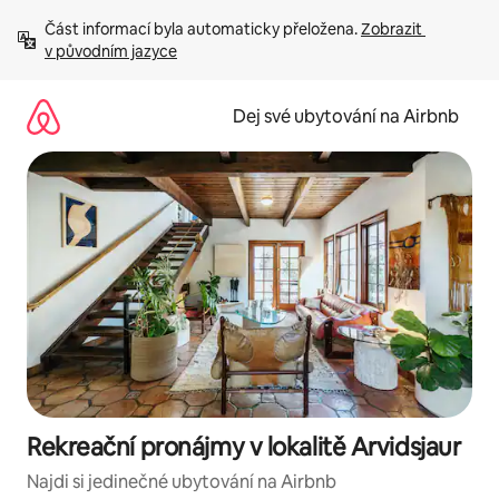
Přeskočit
Část informací byla automaticky přeložena. 
Zobrazit 
na
v původním jazyce
obsah
Dej své ubytování na Airbnb
Rekreační pronájmy v lokalitě Arvidsjaur
Najdi si jedinečné ubytování na Airbnb