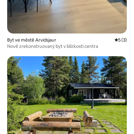
Byt ve městě Arvidsjaur
Průměrné
5 (3)
Nově zrekonstruovaný byt v blízkosti centra