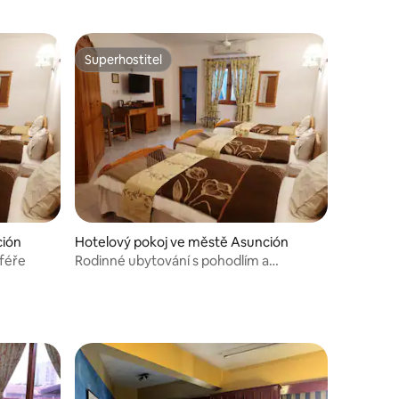
Superhostitel
Superhostitel
ción
Hotelový pokoj ve městě Asunción
sféře
Rodinné ubytování s pohodlím a
soukromím