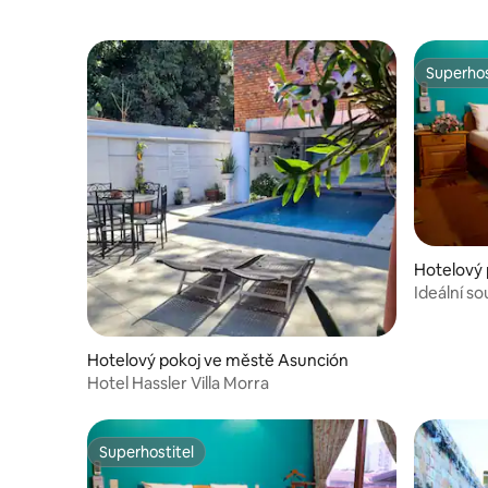
Superhos
Superhos
Hotelový 
Ideální s
a práci
Hotelový pokoj ve městě Asunción
Hotel Hassler Villa Morra
Superhostitel
Superhostitel