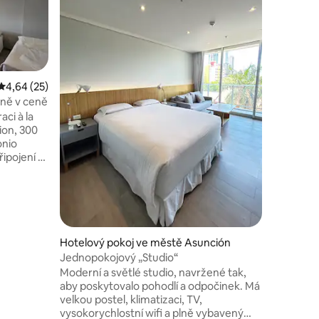
Bienveni
alojamie
una estan
todas la
para sen
trato per
habitacio
Průměrné hodnocení 4,64 z 5, 25 hodnocení
4,64 (25)
disfrute.
aně v ceně
desayunos
ci à la
promocio
ion, 300
escapada
onio
řipojení a
 recepci,
 úklidové
ran
d
etrů od
Hotelový pokoj ve městě Asunción
kování
Jednopokojový „Studio“
stě
Moderní a světlé studio, navržené tak,
aby poskytovalo pohodlí a odpočinek. Má
velkou postel, klimatizaci, TV,
vysokorychlostní wifi a plně vybavený