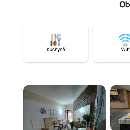
ubytování
Ob
manželská postel Sueñolar (260 m x
s jeho ma
200 m) 🌙 Zatemňovací závěsy jako
kultury e
v hotelu, které nepropustí denní světlo,
lidmi.
ideální pro lidi, kteří pracují v noci
a odpočívají přes den. 👩‍💻Volný přístup
na terasu budovy, do coworkingového
prostoru a zasedací místnosti. 🍽️ -
Zásobená kuchyně 🍖 Společenské
grilování za příplatek, které je třeba
Kuchyně
Wifi
domluvit na recepci. 🛡️ Nepřetržitá
ostraha.