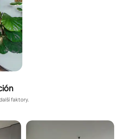
ción
další faktory.
Hotelový
Superho
Superho
Útulný ko