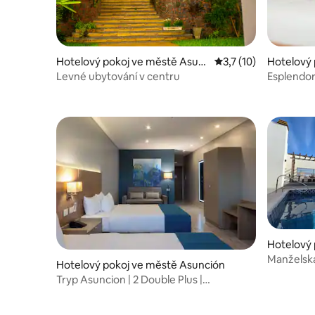
Hotelový pokoj ve městě Asun
Průměrné hodnocení 
3,7 (10)
Hotelový 
ción
Levné ubytování v centru
Esplendor
| Blízko z
Hotelový 
nción
Manželská
Hotelový pokoj ve městě Asunción
v ceně
Tryp Asuncion | 2 Double Plus |
Promenáda Carmelitas