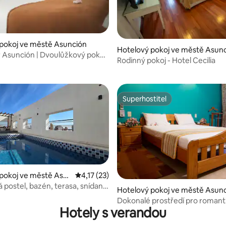
3,7 z 5, 10 hodnocení
pokoj ve městě Asunción
Hotelový pokoj ve městě Asun
 Asunción | Dvoulůžkový pokoj
Rodinný pokoj - Hotel Cecilia
oo
Superhostitel
Superhostitel
pokoj ve městě Asu
Průměrné hodnocení 4,17 z 5, 23 hodnocení
4,17 (23)
 postel, bazén, terasa, snídaně
Hotelový pokoj ve městě Asun
Dokonalé prostředí pro romant
Hotely s verandou