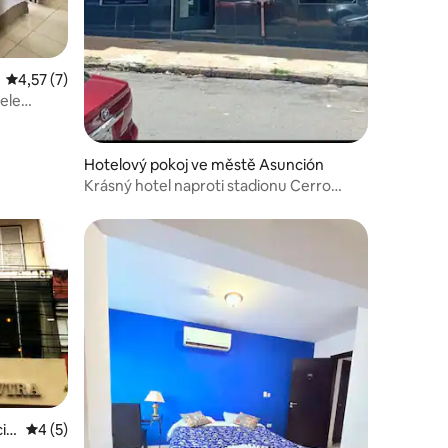
Průměrné hodnocení 4,57 z 5, 7 hodnocení
4,57 (7)
ele
Hotelový pokoj ve městě Asunción
Krásný hotel naproti stadionu Cerro
Porteño
ció
Průměrné hodnocení 4 z 5, 5 hodnocení
4 (5)