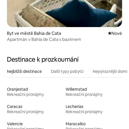
Byt ve městě Bahia de Cata
Nové ubyt
Nové
Apartmán v Bahía de Cata s bazénem
Destinace k prozkoumání
Nejbližší destinace
Další typy pobytů
Nejvýraznější domin
Oranjestad
Willemstad
Rekreační pronájmy
Rekreační pronájmy
Caracas
Lecherías
Rekreační pronájmy
Rekreační pronájmy
Valencie
Maracaibo