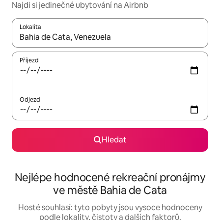
Najdi si jedinečné ubytování na Airbnb
Lokalita
Až budou výsledky k dispozici, můžeš si je procházet pomocí š
Příjezd
Odjezd
Hledat
Nejlépe hodnocené rekreační pronájmy
ve městě Bahia de Cata
Hosté souhlasí: tyto pobyty jsou vysoce hodnoceny
podle lokality, čistoty a dalších faktorů.