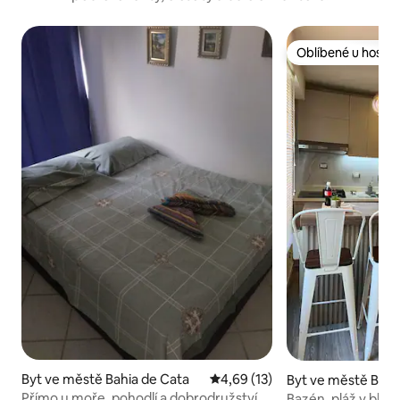
Oblíbené u hostů
Oblíbené u hostů
Byt ve městě Bahia de Cata
Průměrné hodnocení 4,69 z 5,
4,69 (13)
Byt ve městě Bahi
Přímo u moře, pohodlí a dobrodružství
Bazén, pláž v blízko