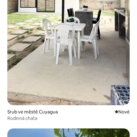
Srub ve městě Cuyagua
Nové ubyt
Nové
Rodinná chata