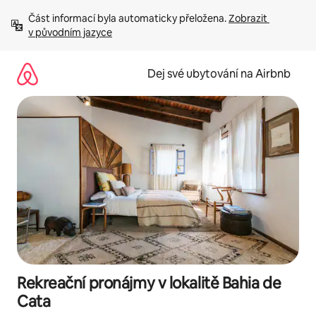
Přeskočit
Část informací byla automaticky přeložena. 
Zobrazit 
na
v původním jazyce
obsah
Dej své ubytování na Airbnb
Rekreační pronájmy v lokalitě Bahia de
Cata