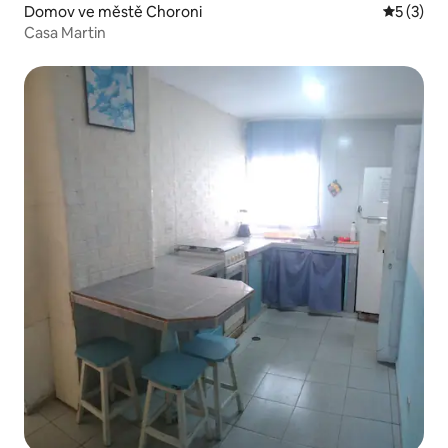
Domov ve městě Choroni
Průměrné
5 (3)
Casa Martin