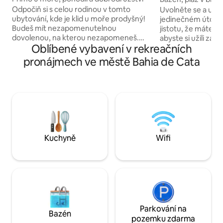
odpočinek
Odpočiň si s celou rodinou v tomto
Uvolněte se a užijt
ubytování, kde je klid u moře prodyšný!
jedinečném útočiš
Budeš mít nezapomenutelnou
jistotu, že máte v
dovolenou, na kterou nezapomeneš.
abyste si užili za
Oblíbené vybavení v rekreačních
***Zahrnuji: mýdlo, šampon, kondicionér,
nebo odpočinek. Ať
sprchový gel a mýdlo na nádobí. ♡ Také
nebo jako pár, po n
pronájmech ve městě Bahia de Cata
toaletní papír! Stůl na domino a stolní
odpočinete, skočít
fotbálek, které si zamiluješ
vychutnáte kávu v
Vysokorychlostní wifi povlečení, ručníky
nebo si večer uděl
a polštáře jsou v ceně. Plně vybavená
jsme mysleli i na t
kuchyně, digitální elektrický kávovar,
k dispozici vešker
elektrický otvírák na konzervy,
Víme totiž, že práv
mikrovlnná trouba, mixér a mnoho
pobyt výjimečným
dalšího! Nepřetržitá ostraha.
Kuchyně
Wifi
Parkování na
Bazén
pozemku zdarma