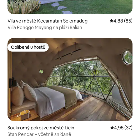
Vila ve městě Kecamatan Selemadeg
Průměrné hodn
4,88 (85)
Villa Ronggo Mayang na pláži Balian
Oblíbené u hostů
Oblíbené u hostů
Soukromý pokoj ve městě Licin
Průměrné hod
4,95 (37)
Stan Pendar – včetně snídaně