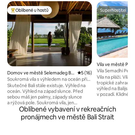
Oblíbené u hostů
Superhostitel
Nejlepší v kategorii Oblíbené u hostů
Superhostitel
Vila ve městě Pe
Vila Semadhi Pemu
Domov ve městě Selemadeg Ba
Průměrné hodnocení 5 z 5,
5 (16)
Vila na pláži. Vila 
rat
Soukromá vila s výhledem na oceán při
tropické zahradě 
západu slunce · Pravý Bali · 2 pokoje
Skutečné Bali stále existuje. Výhled na
výhled na Balijské
s bazénem
oceán. Výhled na západ slunce. Před
v pozadí. Klidné út
sebou máš jen palmy, západy slunce
prvotřídních míst 
a rýžová pole. Soukromá vila, jen
a šnorchlování na
Oblíbené vybavení v rekreačních
3 minuty chůze od prázdné pláže
přátelský personál
s černým pískem. Dokonalá poloha,
pronájmech ve městě Bali Strait
se postaral o tvé 
a přesto obklopeno klidem: • 1 minuta
plně relaxovat a uží
pěšky do restaurace Supersenang •
severního Bali. Užij
4 minuty na kole do městečka Balian:
soukromou terasu 