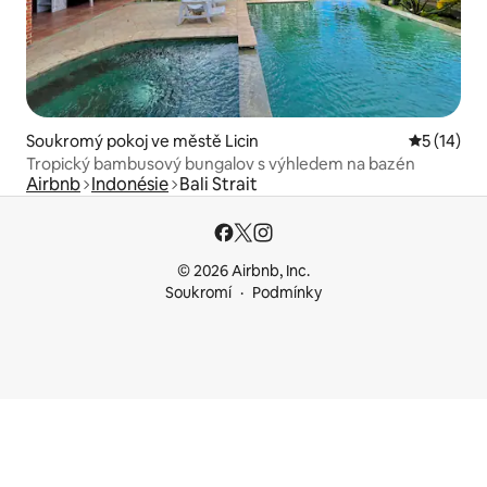
Soukromý pokoj ve městě Licin
Průměrné 
5 (14)
Tropický bambusový bungalov s výhledem na bazén
Airbnb
Indonésie
Bali Strait
© 2026 Airbnb, Inc.
Soukromí
Podmínky