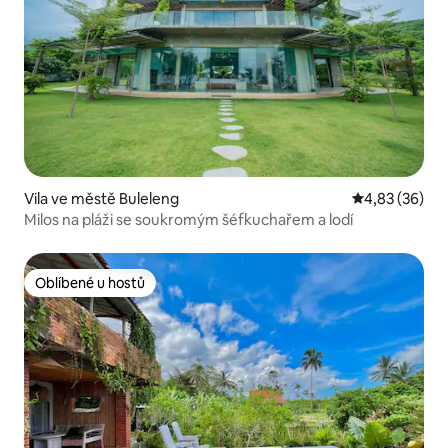
Vila ve městě Buleleng
Průměrné hod
4,83 (36)
Milos na pláži se soukromým šéfkuchařem a lodí
Oblíbené u hostů
Oblíbené u hostů