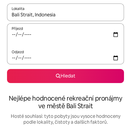
Lokalita
Až budou výsledky k dispozici, můžeš si je procházet pomocí š
Příjezd
Odjezd
Hledat
Nejlépe hodnocené rekreační pronájmy
ve městě Bali Strait
Hosté souhlasí: tyto pobyty jsou vysoce hodnoceny
podle lokality, čistoty a dalších faktorů.