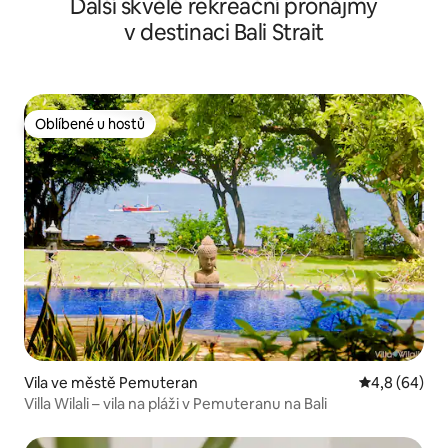
Další skvělé rekreační pronájmy
v destinaci Bali Strait
Oblíbené u hostů
Oblíbené u hostů
Vila ve městě Pemuteran
Průměrné ho
4,8 (64)
Villa Wilali – vila na pláži v Pemuteranu na Bali