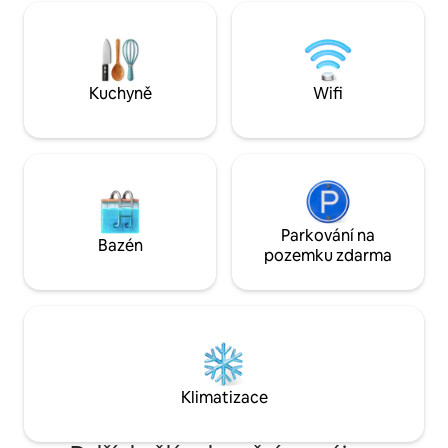
nejlepší pizza v okolí, místní káva, pivo při
bazén, možnost str
západu slunce, slavné surfovací místo
masáže a výlety lod
a nejautentičtější balijský trh
z břehu.
s potravinami (napiš nám, pokud chceš
naše osobní doporučení) • Ve vile je
Kuchyně
Wifi
k dispozici masáž
Parkování na
Bazén
pozemku zdarma
Klimatizace