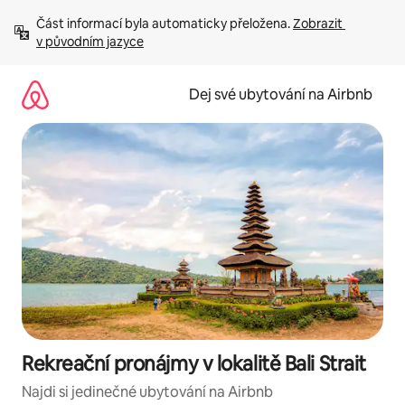
Přeskočit
Část informací byla automaticky přeložena. 
Zobrazit 
na
v původním jazyce
obsah
Dej své ubytování na Airbnb
Rekreační pronájmy v lokalitě Bali Strait
Najdi si jedinečné ubytování na Airbnb