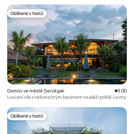
Oblíbené u hostů
Oblíbené u hostů
Domov ve městě Gerokgak
Průměrné
5 (8)
Luxusní vila s nekonečným bazénem na pláži poblíž Loviny
Oblíbené u hostů
Oblíbené u hostů