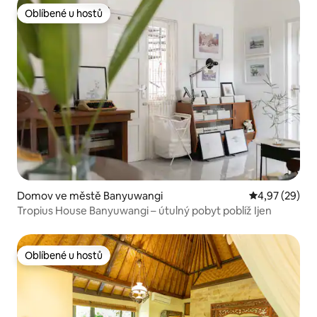
Oblíbené u hostů
Oblíbené u hostů
Domov ve městě Banyuwangi
Průměrné hod
4,97 (29)
Tropius House Banyuwangi – útulný pobyt poblíž Ijen
Oblíbené u hostů
Oblíbené u hostů