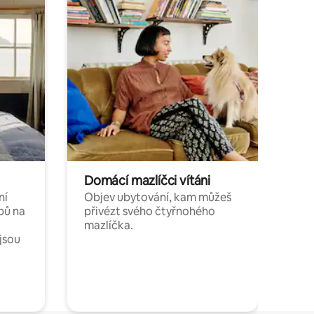
Domácí mazlíčci vítáni
ní
Objev ubytování, kam můžeš
bů na
přivézt svého čtyřnohého
mazlíčka.
jsou