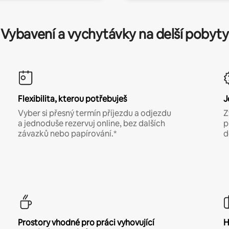
Vybavení a vychytávky na delší pobyty
Flexibilita, kterou potřebuješ
J
Vyber si přesný termín příjezdu a odjezdu
Z
a jednoduše rezervuj online, bez dalších
p
závazků nebo papírování.*
d
Prostory vhodné pro práci vyhovující
H