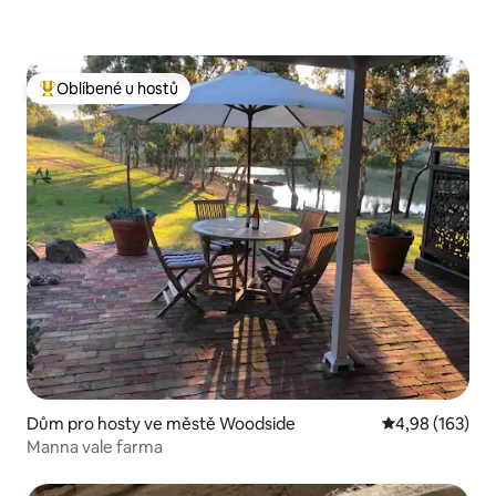
Oblíbené u hostů
Nejlepší v kategorii Oblíbené u hostů
Dům pro hosty ve městě Woodside
Průměrné hodn
4,98 (163)
Manna vale farma