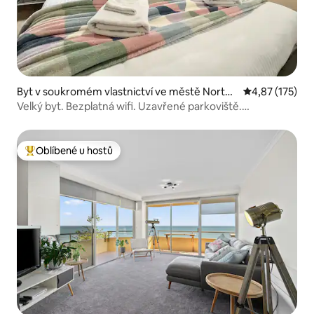
Byt v soukromém vlastnictví ve městě North
Průměrné hodn
4,87 (175)
Adelaide
Velký byt. Bezplatná wifi. Uzavřené parkoviště.
Klimatizace.
Oblíbené u hostů
Nejlepší v kategorii Oblíbené u hostů