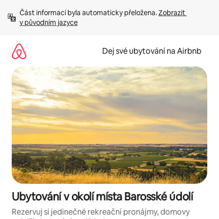
Přeskočit
Část informací byla automaticky přeložena. 
Zobrazit 
na
v původním jazyce
obsah
Dej své ubytování na Airbnb
Ubytování v okolí místa Barosské údolí
Rezervuj si jedinečné rekreační pronájmy, domovy