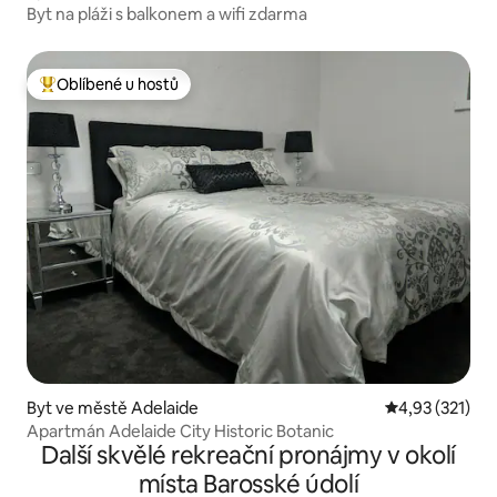
Byt na pláži s balkonem a wifi zdarma
Oblíbené u hostů
Nejlepší v kategorii Oblíbené u hostů
Byt ve městě Adelaide
Průměrné hodn
4,93 (321)
Apartmán Adelaide City Historic Botanic
Další skvělé rekreační pronájmy v okolí
místa Barosské údolí