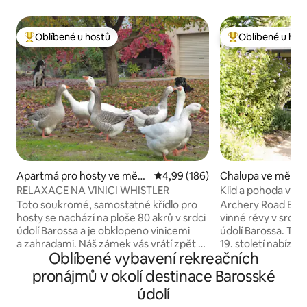
Oblíbené u hostů
Oblíbené u hos
Nejlepší v kategorii Oblíbené u hostů
Nejlepší v kategor
Apartmá pro hosty ve měst
Průměrné hodnocení 4,99 z 5, 1
4,99 (186)
Chalupa ve městě
ě Stone Well
Flat
RELAXACE NA VINICI WHISTLER
Klid a pohoda v sr
Toto soukromé, samostatné křídlo pro
Archery Road Estat
hosty se nachází na ploše 80 akrů v srdci
vinné révy v srdc
údolí Barossa a je obklopeno vinicemi
údolí Barossa. Tent
a zahradami. Náš zámek vás vrátí zpět k
19. století nabízí e
Oblíbené vybavení rekreačních
přírodě... s vinicemi a procházkami v
rodinu nebo skupi
křoví (doprovázenými alespoň jedním z
zámek má čtyři ložn
pronájmů v okolí destinace Barosské
našich border kólií), přátelskými husami,
s manželskou poste
údolí
zvědavým volně se pohybujícím pávem,
samostatnými lůžk