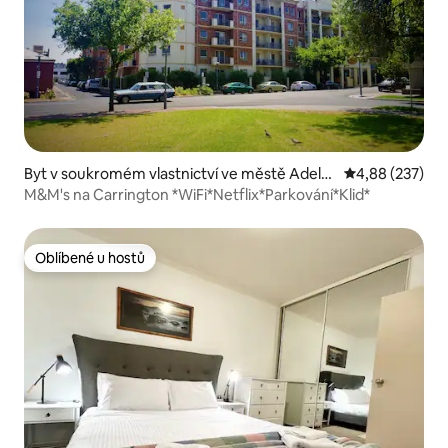
Byt v soukromém vlastnictví ve městě Adelai
Průměrné hodno
4,88 (237)
de
M&M's na Carrington *WiFi*Netflix*Parkování*Klid*
Oblíbené u hostů
Oblíbené u hostů