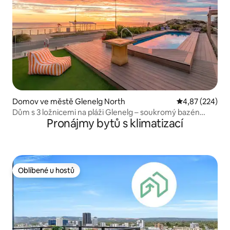
Domov ve městě Glenelg North
Průměrné hodno
4,87 (224)
Dům s 3 ložnicemi na pláži Glenelg – soukromý bazén
Pronájmy bytů s klimatizací
a terasa
Oblíbené u hostů
Oblíbené u hostů