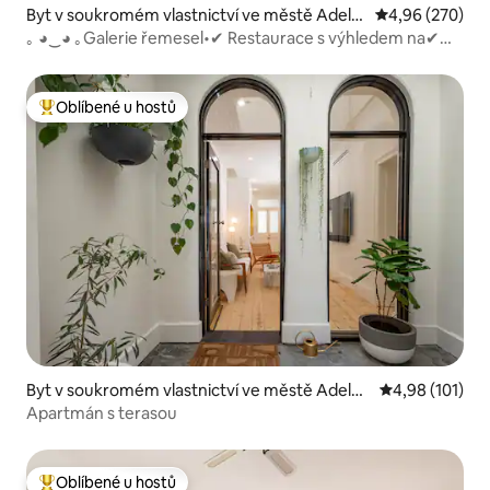
Byt v soukromém vlastnictví ve městě Adelai
Průměrné hodno
4,96 (270)
de
｡ ◕‿◕ ｡Galerie řemesel•✔ Restaurace s výhledem na✔
náměstí Bary✔
Oblíbené u hostů
Nejlepší v kategorii Oblíbené u hostů
Byt v soukromém vlastnictví ve městě Adelai
Průměrné hodn
4,98 (101)
de
Apartmán s terasou
Oblíbené u hostů