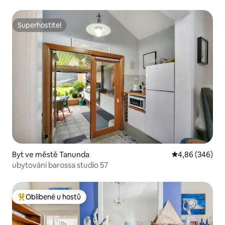
Superhostitel
Superhostitel
Byt ve městě Tanunda
Průměrné hodno
4,86 (346)
ubytování barossa studio 57
Oblíbené u hostů
Nejlepší v kategorii Oblíbené u hostů