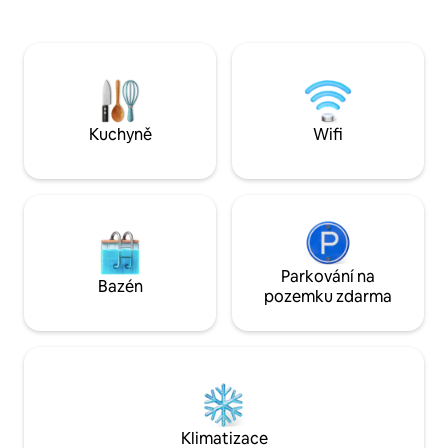
slepicemi, zachráněnými a divokými
terase s lahví vína
klokany, občasnou koalou a nesčetnými
součástí uvítacího
ptáky. Vychutnejte si výhled z verandy,
si výhled na zahrad
posaďte se k táboráku (v chladnějších
eukalypty nebo si 
měsících) nebo si odpočiňte v houpací
soukromém tenis
síti.
Kuchyně
Wifi
Parkování na
Bazén
pozemku zdarma
Klimatizace