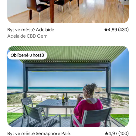
Byt ve městě Adelaide
Průměrné hodno
4,89 (430)
Adelaide CBD Gem
Oblíbené u hostů
Oblíbené u hostů
Byt ve městě Semaphore Park
Průměrné hodn
4,97 (100)