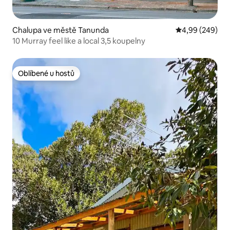
Chalupa ve městě Tanunda
Průměrné hodno
4,99 (249)
10 Murray feel like a local 3,5 koupelny
Oblíbené u hostů
Oblíbené u hostů