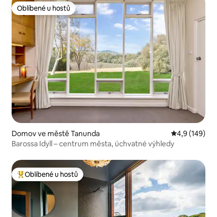
Oblíbené u hostů
Oblíbené u hostů
Domov ve městě Tanunda
Průměrné hod
4,9 (149)
Barossa Idyll – centrum města, úchvatné výhledy
Oblíbené u hostů
Nejlepší v kategorii Oblíbené u hostů