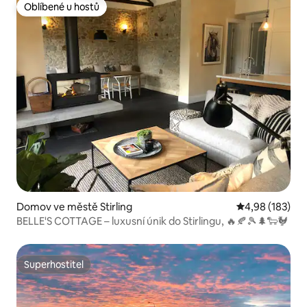
Oblíbené u hostů
Oblíbené u hostů
Domov ve městě Stirling
Průměrné hodn
4,98 (183)
BELLE'S COTTAGE – luxusní únik do Stirlingu, 🔥🍂🎾🌲🐑🐓
Superhostitel
Superhostitel