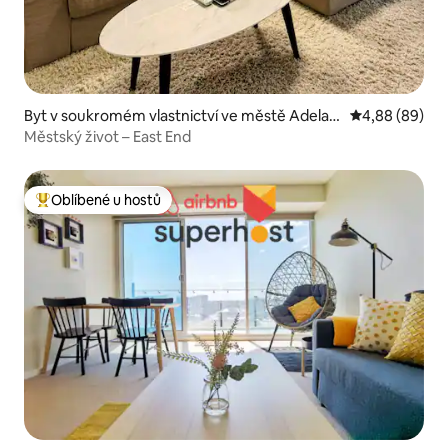
Byt v soukromém vlastnictví ve městě Adelaid
Průměrné hodn
4,88 (89)
e
Městský život – East End
Oblíbené u hostů
Nejlepší v kategorii Oblíbené u hostů