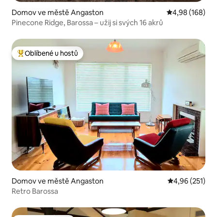
Domov ve městě Angaston
Průměrné hodno
4,98 (168)
Pinecone Ridge, Barossa – užij si svých 16 akrů
Oblíbené u hostů
Nejlepší v kategorii Oblíbené u hostů
Domov ve městě Angaston
Průměrné hodn
4,96 (251)
Retro Barossa