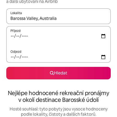
a další ubytování na Airbnb
Lokalita
Až budou výsledky k dispozici, můžeš si je procházet pomocí š
Příjezd
Odjezd
Hledat
Nejlépe hodnocené rekreační pronájmy
v okolí destinace Barosské údolí
Hosté souhlasí: tyto pobyty jsou vysoce hodnoceny
podle lokality, čistoty a dalších faktorů.