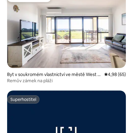
Nejlepší v kategorii Oblíbené u hostů
Byt v soukromém vlastnictví ve městě West L
Průměrné hodn
4,98 (65)
akes Shore
Remův zámek na pláži
Superhostitel
Superhostitel