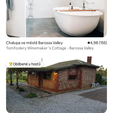
Chalupa ve městě Barossa Valley
Průměrné hodn
4,98 (155)
Tomfoolery Winemaker 's Cottage - Barossa Valley
Oblíbené u hostů
Nejlepší v kategorii Oblíbené u hostů