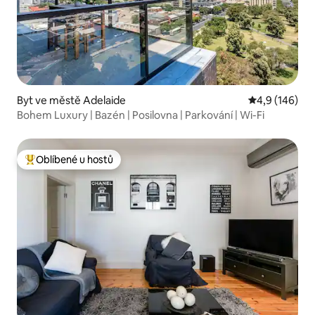
Byt ve městě Adelaide
Průměrné hod
4,9 (146)
Bohem Luxury | Bazén | Posilovna | Parkování | Wi-Fi
Oblíbené u hostů
Nejlepší v kategorii Oblíbené u hostů