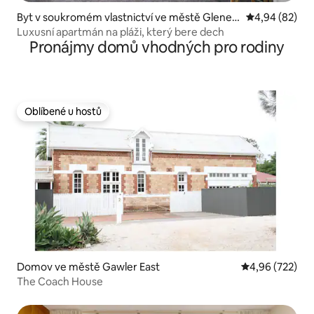
Byt v soukromém vlastnictví ve městě Glenelg
Průměrné hodn
4,94 (82)
North
Luxusní apartmán na pláži, který bere dech
Pronájmy domů vhodných pro rodiny
Oblíbené u hostů
Oblíbené u hostů
Domov ve městě Gawler East
Průměrné hodno
4,96 (722)
The Coach House