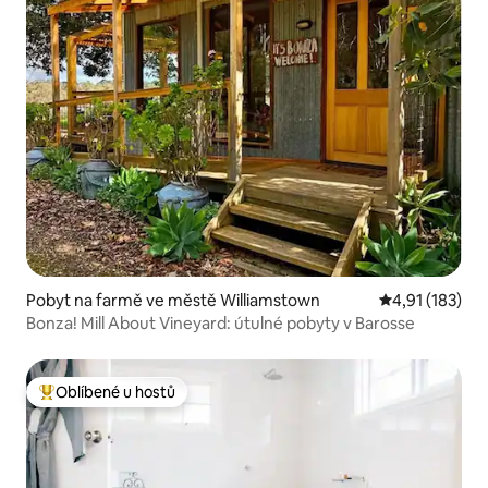
Pobyt na farmě ve městě Williamstown
Průměrné hodn
4,91 (183)
Bonza! Mill About Vineyard: útulné pobyty v Barosse
Oblíbené u hostů
Nejlepší v kategorii Oblíbené u hostů