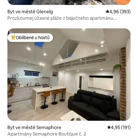
Byt ve městě Glenelg
Průměrné hodno
4,96 (393)
Prozkoumej úžasné pláže z báječného apartmánu
Glenelg
Oblíbené u hostů
Nejlepší v kategorii Oblíbené u hostů
Byt ve městě Semaphore
Průměrné hodn
4,95 (191)
Apartmány Semaphore Boutique č. 2