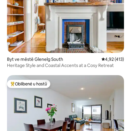
Byt ve městě Glenelg South
Průměrné hodn
4,92 (413)
Heritage Style and Coastal Accents at a Cosy Retreat
Oblíbené u hostů
Nejlepší v kategorii Oblíbené u hostů