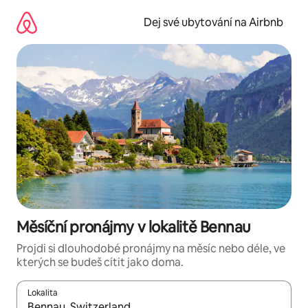
Přeskočit
na
Dej své ubytování na Airbnb
obsah
Měsíční pronájmy v lokalitě Bennau
Projdi si dlouhodobé pronájmy na měsíc nebo déle, ve
kterých se budeš cítit jako doma.
Lokalita
Až budou výsledky k dispozici, můžeš si je procházet pomocí š