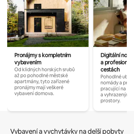
Pronájmy s kompletním
Digitální nom
vybavením
a profesionál
cestách
Od klidných horských srubů
až po pohodlné městské
Pohodlné ubyto
apartmány, tyto zařízené
nomády a profe
pronájmy mají veškeré
pracující na dál
vybavení domova.
a vyhrazenými 
prostory.
Vybavení a vychytávky na delší pobyty