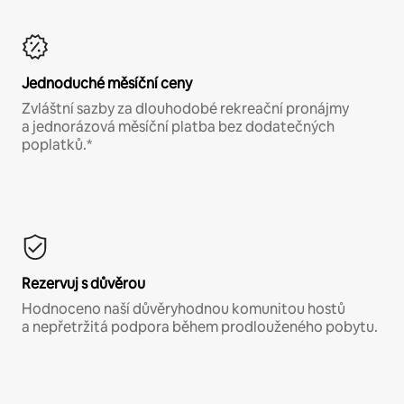
Jednoduché měsíční ceny
Zvláštní sazby za dlouhodobé rekreační pronájmy
a jednorázová měsíční platba bez dodatečných
poplatků.*
Rezervuj s důvěrou
Hodnoceno naší důvěryhodnou komunitou hostů
a nepřetržitá podpora během prodlouženého pobytu.