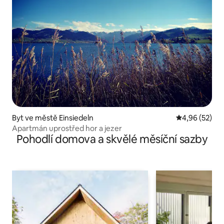
Byt ve městě Einsiedeln
Průměrné hod
4,96 (52)
Apartmán uprostřed hor a jezer
Pohodlí domova a skvělé měsíční sazby