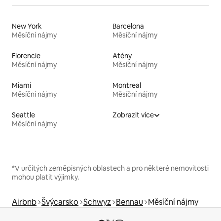
New York
Barcelona
Měsíční nájmy
Měsíční nájmy
Florencie
Atény
Měsíční nájmy
Měsíční nájmy
Miami
Montreal
Měsíční nájmy
Měsíční nájmy
Seattle
Zobrazit více
Měsíční nájmy
*V určitých zeměpisných oblastech a pro některé nemovitosti
mohou platit výjimky.
Airbnb
Švýcarsko
Schwyz
Bennau
Měsíční nájmy