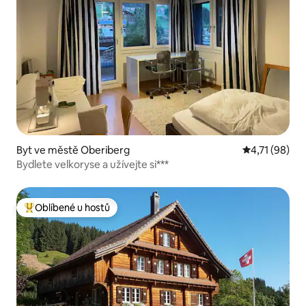
Byt ve městě Oberiberg
Průměrné hod
4,71 (98)
Bydlete velkoryse a užívejte si***
Oblíbené u hostů
Nejlepší v kategorii Oblíbené u hostů