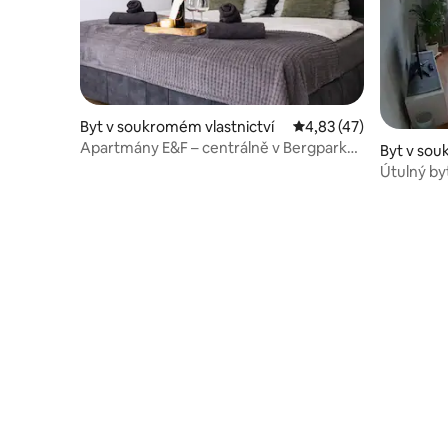
Byt v soukromém vlastnictví
Průměrné hodnocení 4
4,83 (47)
Apartmány E&F – centrálně v Bergparku
Byt v sou
Wilhelmshöhe
Útulný by
Bergpark