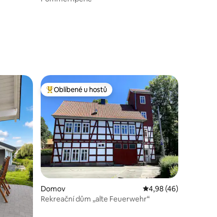
Oblíbené u hostů
Nejlepší v kategorii Oblíbené u hostů
Domov
Průměrné hodnocení 4
4,98 (46)
Rekreační dům „alte Feuerwehr“