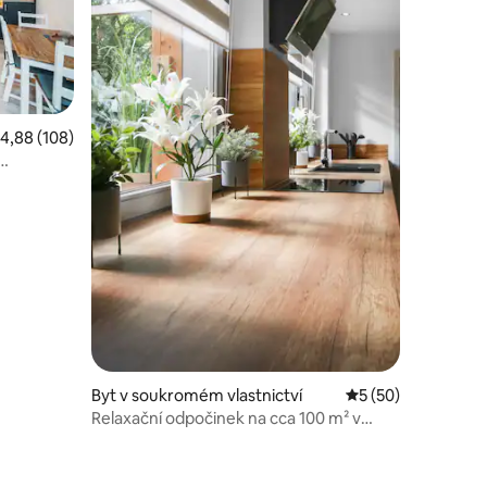
růměrné hodnocení 4,88 z 5, 108 hodnocení
4,88 (108)
Byt v soukromém vlastnictví
Průměrné hodnocen
5 (50)
Relaxační odpočinek na cca 100 m² v
idylické lokalitě