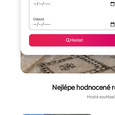
Odjezd
Hledat
Nejlépe hodnocené r
Hosté souhlasí: