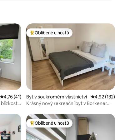
Oblíbené u hostů
Nejlepší v kategorii Oblíbené u hostů
Průměrné hodnocení 4,76 z 5, 41 hodnocení
4,76 (41)
Byt v soukromém vlastnictví
Průměrné hodnocení 4,
4,92 (132)
blízkosti
Krásný nový rekreační byt v Borkener
Seenland
Oblíbené u hostů
Nejlepší v kategorii Oblíbené u hostů