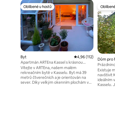
Oblíbené u hostů
Oblíbené
Oblíbené u hostů
Oblíbené
Byt
Průměrné hodnocení 4,
4,96 (112)
Dům pro 
Apartmán ARTEna Kassel s krásnou
Prázdnin
terasou
Vítejte v ARTEna, našem malém
Existuje 
rekreačním bytě v Kasselu. Byt má 39
navštívit
metrů čtverečních a je orientován na
ideálním
sever. Díky velkým okenním plochám v
Kasselu. J
obývacím pokoji a jídelně je místnost
GREEN HO
zaplavena světlem a máte nádherný
4 osoby. 
výhled do zahrady. Kuchyňský kout je
dostanete
vybaven vším. - Myčka nádobí - sporák s
prostor s
troubou - digestoř - Chladnička s
V prvním 
mrazničkou Výška stropu v této
postelí a