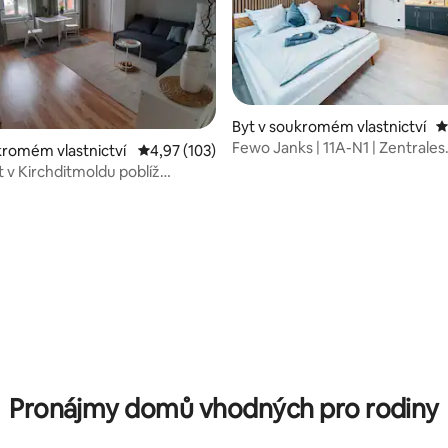
,83 z 5, 47 hodnocení
Byt v soukromém vlastnictví
P
Fewo Janks | 11A-N1 | Zentrales
kromém vlastnictví
Průměrné hodnocení 4,97 z 5, 103 hodnocení
4,97 (103)
Apartment
t v Kirchditmoldu poblíž
u
Pronájmy domů vhodných pro rodiny