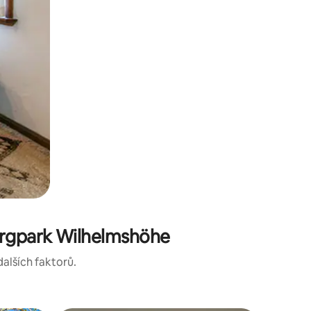
ergpark Wilhelmshöhe
dalších faktorů.