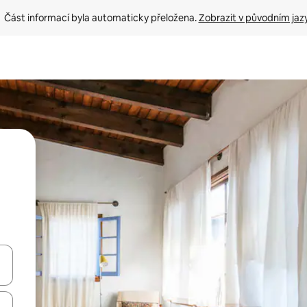
Část informací byla automaticky přeložena. 
Zobrazit v původním jaz
ázet pomocí šipek nahoru a dolů, dotykem nebo přejetím prstem.