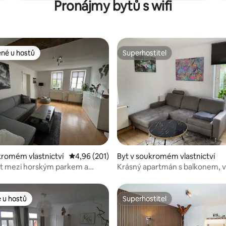
Pronájmy bytů s wifi
ené u hostů
Superhostitel
 v kategorii Oblíbené u hostů
Superhostitel
 4,8 z 5, 5 hodnocení
kromém vlastnictví
Průměrné hodnocení 4,96 z 5, 201 hodnocení
4,96 (201)
Byt v soukromém vlastnictví
yt mezi horským parkem a
Krásný apartmán s balkonem, v 
Wilh.
vlakového nádraží ICE
 u hostů
Superhostitel
 u hostů
Superhostitel