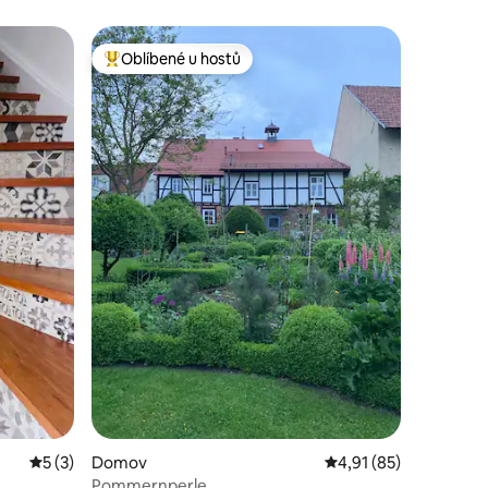
Oblíbené u hostů
Nejlepší v kategorii Oblíbené u hostů
Průměrné hodnocení 5 z 5, 3 hodnocení
5 (3)
Domov
Průměrné hodnocení 4
4,91 (85)
Pommernperle