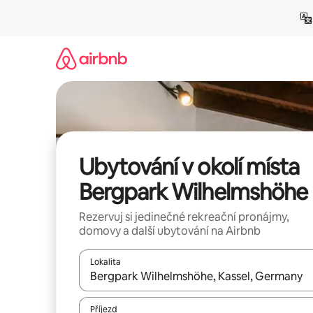
Přeskočit
na
obsah
Ubytování v okolí místa
Bergpark Wilhelmshöhe
Rezervuj si jedinečné rekreační pronájmy,
domovy a další ubytování na Airbnb
Lokalita
Až budou výsledky k dispozici, můžeš si je proch
Příjezd