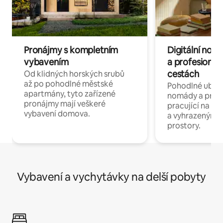
Pronájmy s kompletním
Digitální nom
vybavením
a profesionál
cestách
Od klidných horských srubů
až po pohodlné městské
Pohodlné ubyto
apartmány, tyto zařízené
nomády a profe
pronájmy mají veškeré
pracující na dál
vybavení domova.
a vyhrazenými 
prostory.
Vybavení a vychytávky na delší pobyty