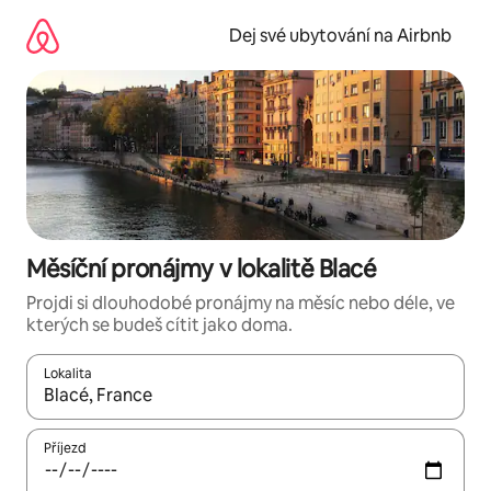
Přeskočit
na
Dej své ubytování na Airbnb
obsah
Měsíční pronájmy v lokalitě Blacé
Projdi si dlouhodobé pronájmy na měsíc nebo déle, ve
kterých se budeš cítit jako doma.
Lokalita
Až budou výsledky k dispozici, můžeš si je procházet pomocí š
Příjezd