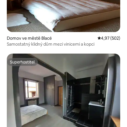
Domov ve městě Blacé
Průměrné hodno
4,97 (502)
Samostatný klidný dům mezi vinicemi a kopci
Superhostitel
Superhostitel