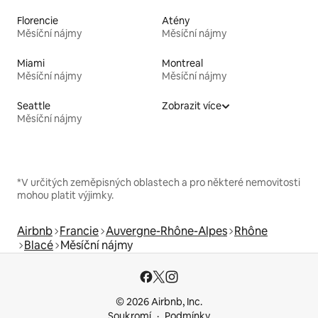
Florencie
Atény
Měsíční nájmy
Měsíční nájmy
Miami
Montreal
Měsíční nájmy
Měsíční nájmy
Seattle
Zobrazit více
Měsíční nájmy
*V určitých zeměpisných oblastech a pro některé nemovitosti
mohou platit výjimky.
Airbnb
Francie
Auvergne-Rhône-Alpes
Rhône
Blacé
Měsíční nájmy
© 2026 Airbnb, Inc.
Soukromí
Podmínky