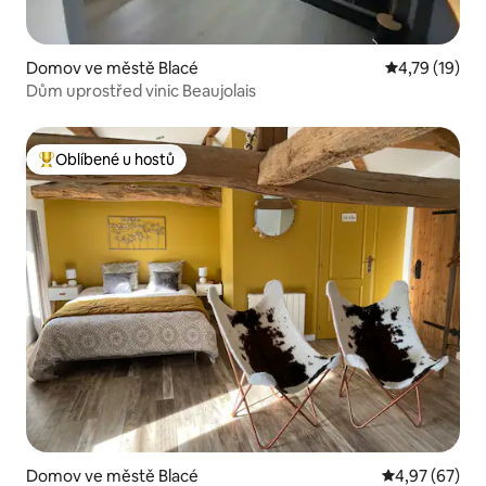
Domov ve městě Blacé
Průměrné hod
4,79 (19)
Dům uprostřed vinic Beaujolais
Oblíbené u hostů
Nejlepší v kategorii Oblíbené u hostů
Domov ve městě Blacé
Průměrné hod
4,97 (67)