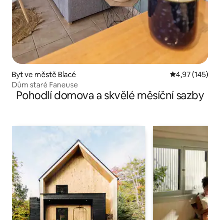
Byt ve městě Blacé
Průměrné hodn
4,97 (145)
Dům staré Faneuse
Pohodlí domova a skvělé měsíční sazby