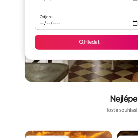
Odjezd
Hledat
Nejlépe
Hosté souhlasí: