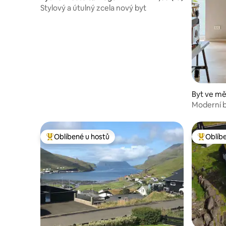
Stylový a útulný zcela nový byt
Byt ve mě
Moderní b
výhlede
Oblíbené u hostů
Oblíb
Nejlepší v kategorii Oblíbené u hostů
Nejlepší