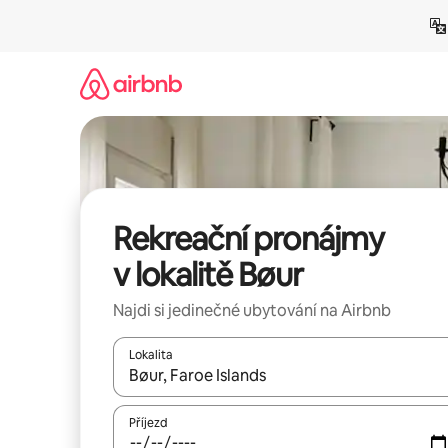
Přeskočit
na
obsah
Rekreační pronájmy
v lokalitě Bøur
Najdi si jedinečné ubytování na Airbnb
Lokalita
Až budou výsledky k dispozici, můžeš si je proch
Příjezd