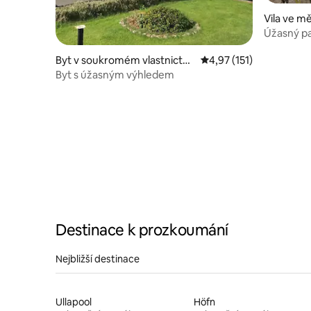
Vila ve m
Úžasný pa
vile u oce
Byt v soukromém vlastnictví
Průměrné hodnocení 4,
4,97 (151)
ve městě Sørvágur
Byt s úžasným výhledem
Destinace k prozkoumání
Nejbližší destinace
Ullapool
Höfn