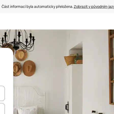
Část informací byla automaticky přeložena. 
Zobrazit v původním jaz
ázet pomocí šipek nahoru a dolů, dotykem nebo přejetím prstem.