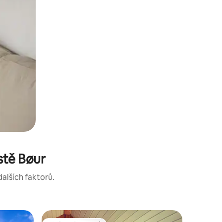
stě Bøur
dalších faktorů.
Chalupa 