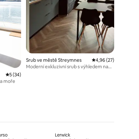
Srub ve městě Streymnes
Průměrné hodnocení 4
4,96 (27)
Moderní exkluzivní srub s výhledem na
moře
Průměrné hodnocení 5 z 5, 34 hodnocení
5 (34)
na moře
urso
Lerwick