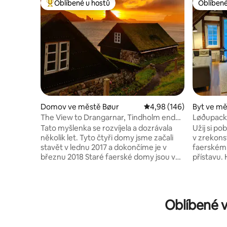
Oblíbené u hostů
Oblíbené
Nejlepší v kategorii Oblíbené u hostů
Oblíbené
Domov ve městě Bøur
Průměrné hodnocení 4,9
4,98 (146)
Byt ve mě
The View to Drangarnar, Tindholm end
Løðupackh
Mykines
patro
Tato myšlenka se rozvíjela a dozrávala
Užij si po
několik let. Tyto čtyři domy jsme začali
v zrekons
stavět v lednu 2017 a dokončíme je v
faerském 
březnu 2018 Staré faerské domy jsou v
přístavu. Hotel LPH, který byl kompletně
souladu s celkovou faerskou krajinou, a
zrekonstr
proto jsme se přirozeně zaměřili na tuto
veškeré m
starověkou metodu výstavby. Přízemí:
zachovává
kuchyně a obývací pokoj v jednom. A
s původní
Oblíbené 
koupelna. Nejvyšší patro: jedna hlavní
neutrální
ložnice, určená pro dva dospělé a další
podlahou.
otevřený prostor pro dva další dospělé.
důraz tak