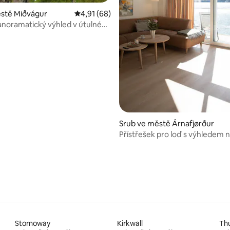
ěstě Miðvágur
Průměrné hodnocení 4,91 z 5, 68 hodnocení
4,91 (68)
noramatický výhled v útulné
ánu.
97 z 5, 151 hodnocení
Srub ve městě Árnafjørður
Přístřešek pro loď s výhledem 
Stornoway
Kirkwall
Th