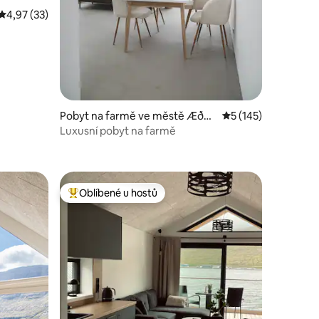
Průměrné hodnocení 4,97 z 5, 33 hodnocení
4,97 (33)
Pobyt na farmě ve městě Æðuv
Průměrné hodnocení
5 (145)
ík
Luxusní pobyt na farmě
Oblíbené u hostů
hostů
Nejlepší v kategorii Oblíbené u hostů