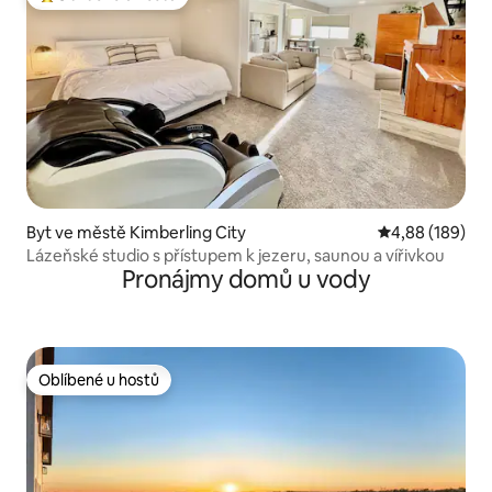
Nejlepší v kategorii Oblíbené u hostů
Byt ve městě Kimberling City
Průměrné hodno
4,88 (189)
Lázeňské studio s přístupem k jezeru, saunou a vířivkou
Pronájmy domů u vody
Oblíbené u hostů
Oblíbené u hostů