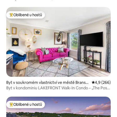
Oblíbené u hostů
Nejlepší v kategorii Oblíbené u hostů
Byt v soukromém vlastnictví ve městě Branso
Průměrné hodn
4,9 (266)
n
Byt v kondominiu LAKEFRONT Walk-In Condo – „The Posh
Pad“
Oblíbené u hostů
Nejlepší v kategorii Oblíbené u hostů