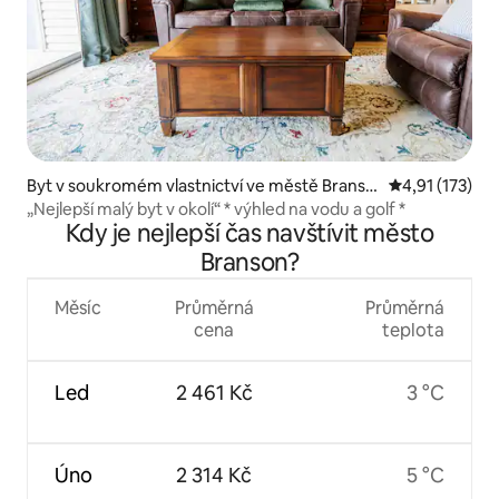
Byt v soukromém vlastnictví ve městě Branso
Průměrné hodn
4,91 (173)
n
„Nejlepší malý byt v okolí“ * výhled na vodu a golf *
Kdy je nejlepší čas navštívit město
Branson?
Měsíc
Průměrná
Průměrná
cena
teplota
Led
2 461 Kč
3 °C
Úno
2 314 Kč
5 °C