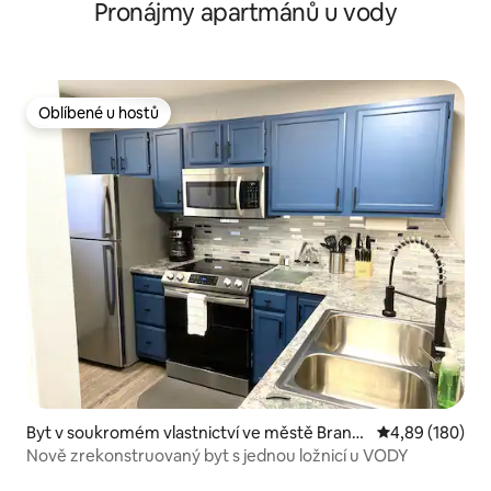
Pronájmy apartmánů u vody
Oblíbené u hostů
Oblíbené u hostů
Byt v soukromém vlastnictví ve městě Brans
Průměrné hodno
4,89 (180)
on
Nově zrekonstruovaný byt s jednou ložnicí u VODY