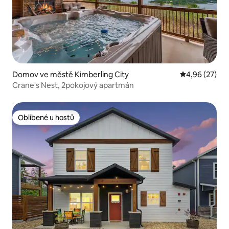
Domov ve městě Kimberling City
Průměrné hod
4,96 (27)
Crane's Nest, 2pokojový apartmán
Oblíbené u hostů
Oblíbené u hostů