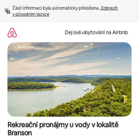
Přeskočit
Část informací byla automaticky přeložena. 
Zobrazit 
na
v původním jazyce
obsah
Dej své ubytování na Airbnb
Rekreační pronájmy u vody v lokalitě
Branson