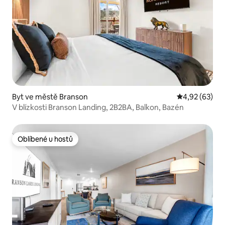
Byt ve městě Branson
Průměrné hod
4,92 (63)
V blízkosti Branson Landing, 2B2BA, Balkon, Bazén
Oblíbené u hostů
Oblíbené u hostů