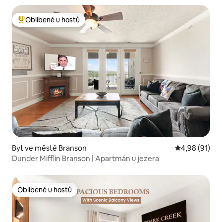
Oblíbené u hostů
Nejlepší v kategorii Oblíbené u hostů
Byt ve městě Branson
Průměrné hod
4,98 (91)
Dunder Mifflin Branson | Apartmán u jezera
Oblíbené u hostů
Oblíbené u hostů