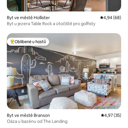
Byt ve městě Hollister
Průměrné hodn
4,94 (68)
Byt u jezera Table Rock a útočiště pro golfisty
Oblíbené u hostů
Nejlepší v kategorii Oblíbené u hostů
Byt ve městě Branson
Průměrné hod
4,97 (35)
Oáza u bazénu od The Landing