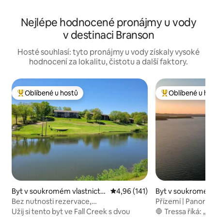
Nejlépe hodnocené pronájmy u vody
v destinaci Branson
Hosté souhlasí: tyto pronájmy u vody získaly vysoké
hodnocení za lokalitu, čistotu a další faktory.
Oblíbené u hostů
Oblíbené u hos
Nejlepší v kategorii Oblíbené u hostů
Nejlepší v kategor
Byt v soukromém vlastnictví
Průměrné hodnocení 4,96 z 5, 
4,96 (141)
Byt v soukromém v
ve městě Branson
ve městě Branson
Bez nutnosti rezervace,
Přízemí | Panoram
2 ložnice/2 koupelny, relaxační výhled na
jezero | Herní au
Užij si tento byt ve Fall Creek s dvou
🛑 Tressa říká: „Př