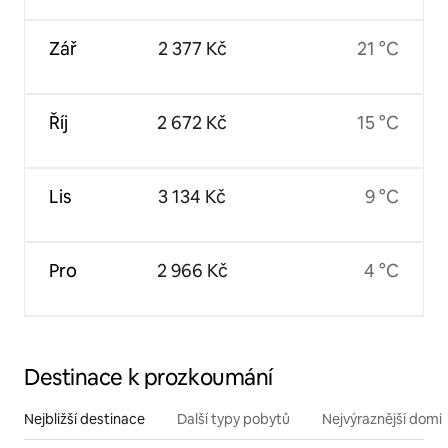
Zář
2 377 Kč
21 °C
Říj
2 672 Kč
15 °C
Lis
3 134 Kč
9 °C
Pro
2 966 Kč
4 °C
Destinace k prozkoumání
Nejbližší destinace
Další typy pobytů
Nejvýraznější domin