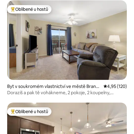
Oblíbené u hostů
Nejlepší v kategorii Oblíbené u hostů
Byt v soukromém vlastnictví ve městě Branso
Průměrné hodn
4,95 (120)
n
Dorazíš a pak tě vohákneme, 2 pokoje, 2 koupelny,
apartmán u jezera, SDC 3 MIN.
Oblíbené u hostů
Nejlepší v kategorii Oblíbené u hostů