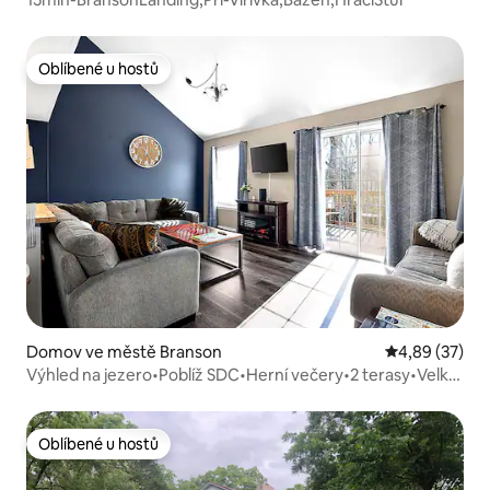
Oblíbené u hostů
Oblíbené u hostů
Domov ve městě Branson
Průměrné hod
4,89 (37)
Výhled na jezero•Poblíž SDC•Herní večery•2 terasy•Velká
manželská postel!
Oblíbené u hostů
Oblíbené u hostů