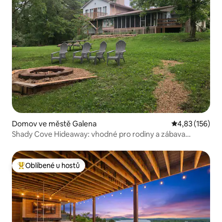
Domov ve městě Galena
Průměrné hodn
4,83 (156)
Shady Cove Hideaway: vhodné pro rodiny a zábava
v Bransonu
Oblíbené u hostů
Nejlepší v kategorii Oblíbené u hostů