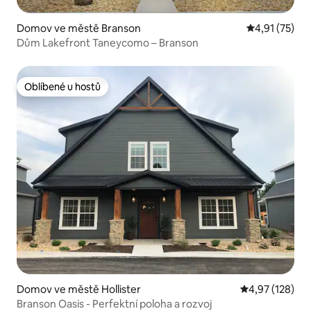
Domov ve městě Branson
Průměrné hod
4,91 (75)
Dům Lakefront Taneycomo – Branson
Oblíbené u hostů
Oblíbené u hostů
Domov ve městě Hollister
Průměrné hodn
4,97 (128)
Branson Oasis - Perfektní poloha a rozvoj