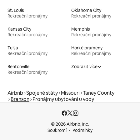
St. Louis
Oklahoma City
Rekreační pronájmy
Rekreační pronájmy
Kansas City
Memphis
Rekreační pronájmy
Rekreační pronájmy
Tulsa
Horké prameny
Rekreační pronájmy
Rekreační pronájmy
Bentonville
Zobrazit více
Rekreační pronájmy
Airbnb
Spojené státy
Missouri
Taney County
Branson
Pronájmy ubytování u vody
© 2026 Airbnb, Inc.
Soukromí
Podmínky