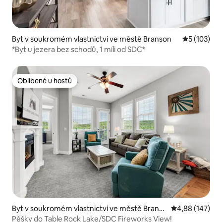
Byt v soukromém vlastnictví ve městě Branson
Průměrné h
5 (103)
*Byt u jezera bez schodů, 1 míli od SDC*
Oblíbené u hostů
Oblíbené u hostů
Byt v soukromém vlastnictví ve městě Branso
Průměrné hodn
4,88 (147)
n
Pěšky do Table Rock Lake/SDC Fireworks View!