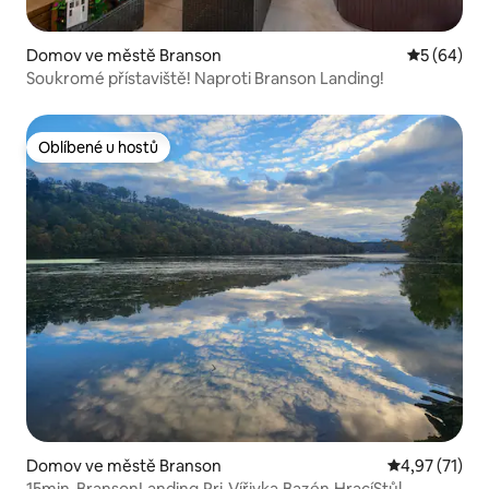
Domov ve městě Branson
Průměrné h
5 (64)
Soukromé přístaviště! Naproti Branson Landing!
Oblíbené u hostů
Oblíbené u hostů
Domov ve městě Branson
Průměrné hod
4,97 (71)
15min-BransonLanding,Pri-Vířivka,Bazén,HracíStůl