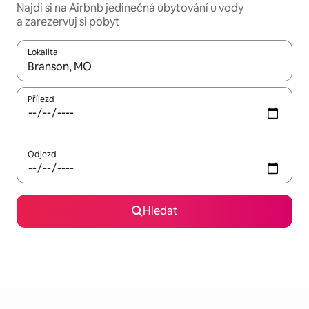
Najdi si na Airbnb jedinečná ubytování u vody
a zarezervuj si pobyt
Lokalita
Až budou výsledky k dispozici, můžeš si je procházet pomocí š
Příjezd
Odjezd
Hledat