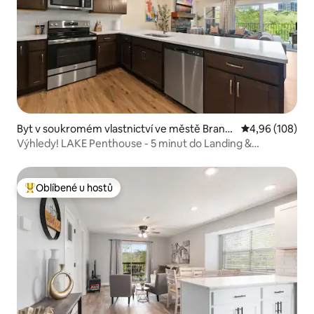
Byt v soukromém vlastnictví ve městě Brans
Průměrné hodno
4,96 (108)
on
Výhledy! LAKE Penthouse - 5 minut do Landing &
Downtown
Oblíbené u hostů
Nejlepší v kategorii Oblíbené u hostů