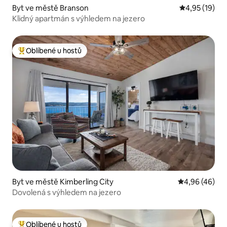
Byt ve městě Branson
Průměrné hod
4,95 (19)
Klidný apartmán s výhledem na jezero
Oblíbené u hostů
Nejlepší v kategorii Oblíbené u hostů
Byt ve městě Kimberling City
Průměrné hod
4,96 (46)
Dovolená s výhledem na jezero
Oblíbené u hostů