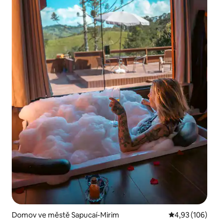
Domov ve městě Sapucaí-Mirim
Průměrné hodn
4,93 (106)