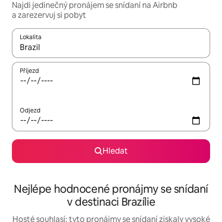
Najdi jedinečný pronájem se snídaní na Airbnb
a zarezervuj si pobyt
Lokalita
Až budou výsledky k dispozici, můžeš si je procházet pomocí š
Příjezd
Odjezd
Hledat
Nejlépe hodnocené pronájmy se snídaní
v destinaci Brazílie
Hosté souhlasí: tyto pronájmy se snídaní získaly vysoké