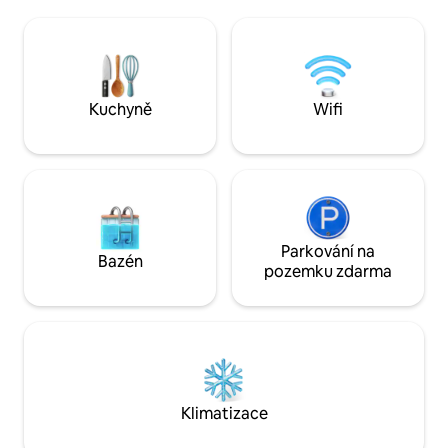
více než 700 000 metrů čtverečních a
(22 mil) od Brasílie
byla navržena pro nezapomenutelný
polní cestě. PS) Kdyby byl tvůj termín
zážitek z relaxace a radosti. Plus denní
obsazený, máme k d
úklid a čerstvé místní produkty (některé
možnost, Encanto d
z farmy) pro vás připravit snídani.
můžeš prohlédnout
profil.
Kuchyně
Wifi
Parkování na
Bazén
pozemku zdarma
Klimatizace