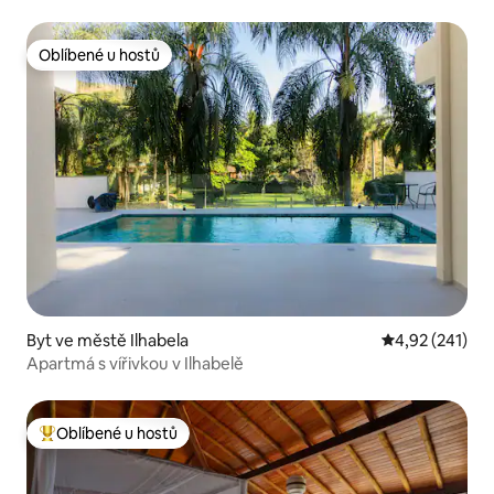
Oblíbené u hostů
Oblíbené u hostů
Byt ve městě Ilhabela
Průměrné hodn
4,92 (241)
Apartmá s vířivkou v Ilhabelě
Oblíbené u hostů
Nejlepší v kategorii Oblíbené u hostů