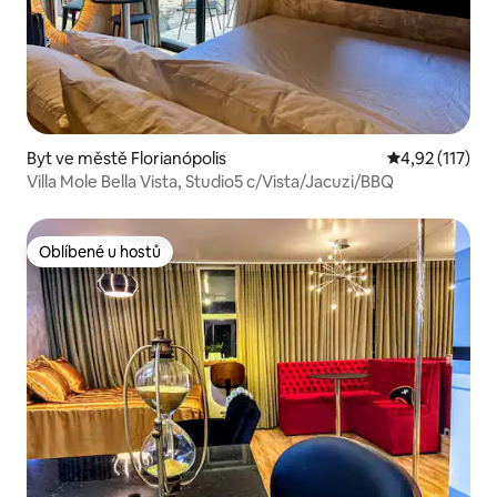
Byt ve městě Florianópolis
Průměrné hodn
4,92 (117)
Villa Mole Bella Vista, Studio5 c/Vista/Jacuzi/BBQ
Oblíbené u hostů
Oblíbené u hostů