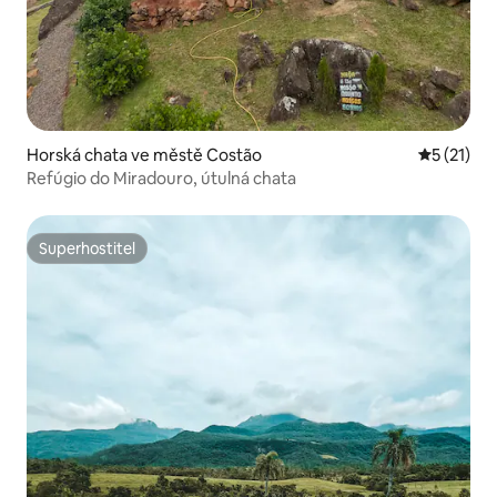
Horská chata ve městě Costão
Průměrné 
5 (21)
Refúgio do Miradouro, útulná chata
Superhostitel
Superhostitel