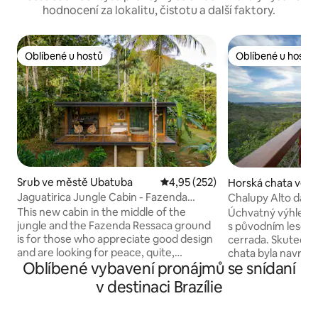
hodnocení za lokalitu, čistotu a další faktory.
Oblíbené u hostů
Oblíbené u hostů
Oblíbené u hostů
Oblíbené u hostů
Srub ve městě Ubatuba
Průměrné hodnocení 4,95 z 5, 
4,95 (252)
Horská chata ve mě
Jaguatirica Jungle Cabin - Fazenda
Chalupy Alto da Bo
Ressaca
soukromí
This new cabin in the middle of the
Úchvatný výhled n
jungle and the Fazenda Ressaca ground
s původním lesem 
is for those who appreciate good design
cerrada. Skutečné 
and are looking for peace, quite,
chata byla navržen
Oblíbené vybavení pronájmů se snídaní
comfort and a deep contact with nature.
chtějí uniknout z
Tato kajuta byla vytvořena jako zámotek
zažít něco jedineč
v destinaci Brazílie
pro zážitek a spojení s bujnou rezervací
a užít si chvíle ve
Atlantského deštného pralesa o rozloze
uprostřed přírody