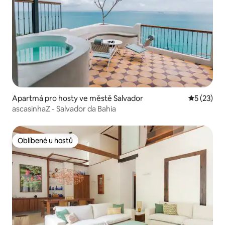
Apartmá pro hosty ve městě Salvador
Průměrné 
5 (23)
ascasinhaZ - Salvador da Bahia
Oblíbené u hostů
Oblíbené u hostů