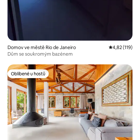
Domov ve městě Rio de Janeiro
Průměrné hodn
4,82 (119)
Dům se soukromým bazénem
Oblíbené u hostů
Oblíbené u hostů