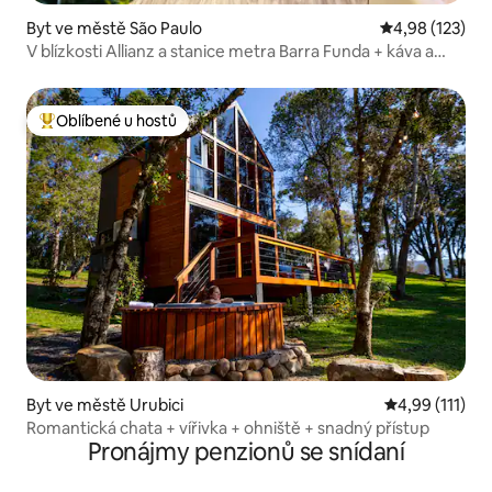
Byt ve městě São Paulo
Průměrné hodn
4,98 (123)
V blízkosti Allianz a stanice metra Barra Funda + káva a
občerstvení
Oblíbené u hostů
Nejlepší v kategorii Oblíbené u hostů
Byt ve městě Urubici
Průměrné hodn
4,99 (111)
Romantická chata + vířivka + ohniště + snadný přístup
Pronájmy penzionů se snídaní