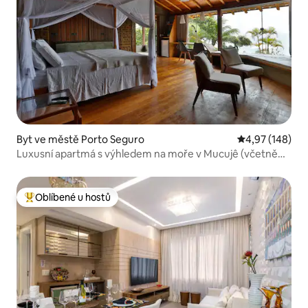
Byt ve městě Porto Seguro
Průměrné hodn
4,97 (148)
Luxusní apartmá s výhledem na moře v Mucujê (včetně
snídaně)
Oblíbené u hostů
Nejlepší v kategorii Oblíbené u hostů