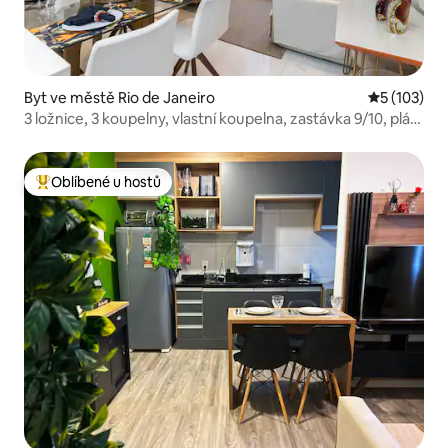
Byt ve městě Rio de Janeiro
Průměrné h
5 (103)
3 ložnice, 3 koupelny, vlastní koupelna, zastávka 9/10, pláž
Ipanema
Oblíbené u hostů
Nejlepší v kategorii Oblíbené u hostů