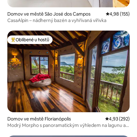
Domov ve městě São José dos Campos
Průměrné hodn
4,98 (155)
CasaAlpin – nádherný bazén a vyhřívaná vířivka
Oblíbené u hostů
Nejlepší v kategorii Oblíbené u hostů
Domov ve městě Florianópolis
Průměrné hodno
4,93 (292)
Modrý Morpho s panoramatickým výhledem na lagunu a
moře