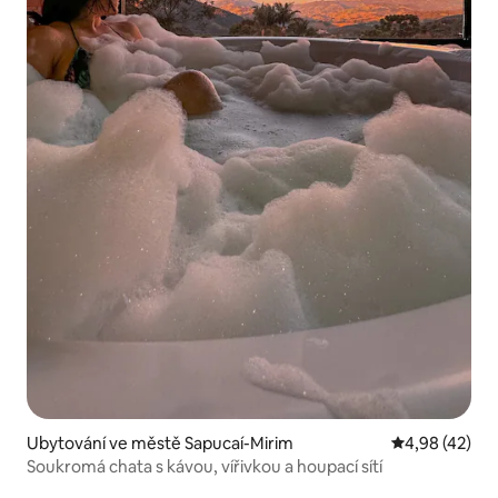
Ubytování ve městě Sapucaí-Mirim
Průměrné hod
4,98 (42)
Soukromá chata s kávou, vířivkou a houpací sítí