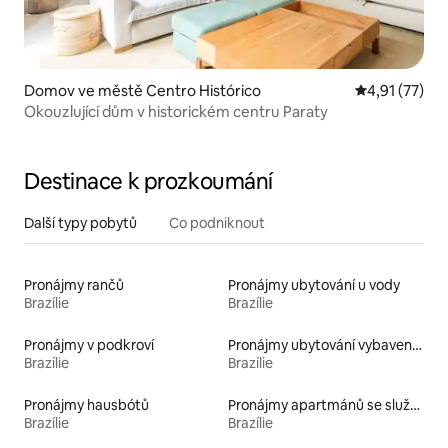
Domov ve městě Centro Histórico
Průměrné hod
4,91 (77)
Okouzlující dům v historickém centru Paraty
Destinace k prozkoumání
Další typy pobytů
Co podniknout
Pronájmy rančů
Pronájmy ubytování u vody
Brazílie
Brazílie
Pronájmy v podkroví
Pronájmy ubytování vybavených kajakem
Brazílie
Brazílie
Pronájmy hausbótů
Pronájmy apartmánů se službami
Brazílie
Brazílie