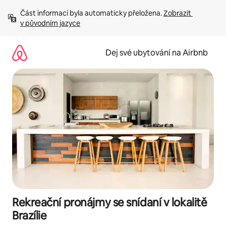
Přeskočit
Část informací byla automaticky přeložena. 
Zobrazit 
na
v původním jazyce
obsah
Dej své ubytování na Airbnb
Rekreační pronájmy se snídaní v lokalitě
Brazílie