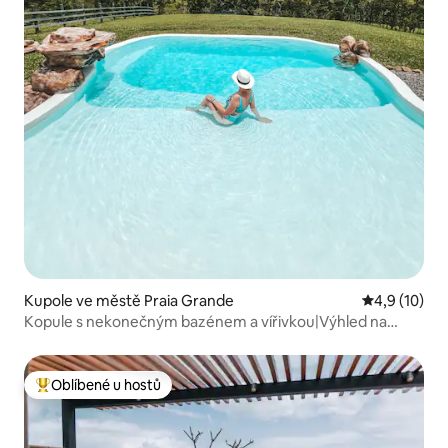
Kupole ve městě Praia Grande
Průměrné ho
4,9 (10)
Kopule s nekonečným bazénem a vířivkou|Výhled na
kaňony SC
Oblíbené u hostů
Nejlepší v kategorii Oblíbené u hostů