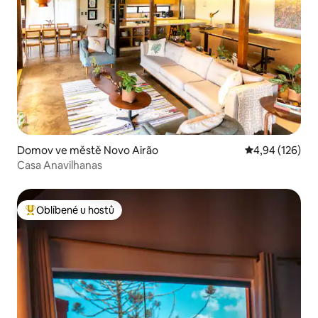
Domov ve městě Novo Airão
Průměrné hodn
4,94 (126)
Casa Anavilhanas
Oblíbené u hostů
Nejlepší v kategorii Oblíbené u hostů