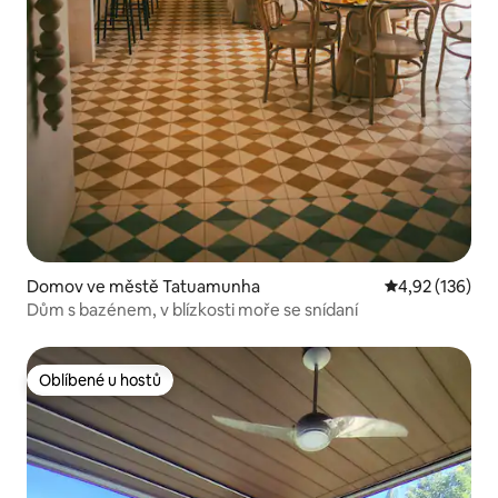
Domov ve městě Tatuamunha
Průměrné hodn
4,92 (136)
Dům s bazénem, v blízkosti moře se snídaní
Oblíbené u hostů
Oblíbené u hostů