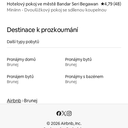
Hotelový pokoj ve městě Bandar Seri Begawan
Průměrné hod
4,79 (48)
Miniinn - Dvoulůžkový pokoj se sdílenou koupelnou
Destinace k prozkoumání
Další typy pobytů
Pronájmy domů
Pronájmy bytů
Brunej
Brunej
Pronájem bytů
Pronájmy s bazénem
Brunej
Brunej
Airbnb
Brunej
© 2026 Airbnb, Inc.