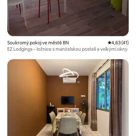
Soukromý pokoj ve městě BN
Průměrné hod
4,63 (41)
EZ Lodgings – ložnice s manželskou postelí a velkými okny