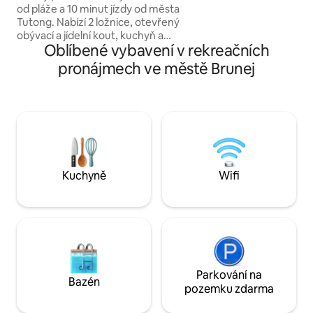
odpočinkový veče
od pláže a 10 minut jízdy od města
ambientním osvětlení. Nemovi
Tutong. Nabízí 2 ložnice, otevřený
také vhodná pro n
obývací a jídelní kout, kuchyň a
a krátkých videí, p
Oblíbené vybavení v rekreačních
koupelnu. Vybavení: • Wifi zdarma
a vizuálně příjemn
a klimatizace • Pračka a sušák • Ručníky,
pronájmech ve městě Brunej
šampon a tělové mýdlo • Bezplatné
parkovací místo V blízkosti se nacházejí
dva večerky – vzdálené pouhé 3
a 5 minut jízdy autem – takže si snadno
koupíte základní každodenní potřeby.
Klidné místo, kde si můžete odpočinout,
oddechnout si a vychutnat si poklidnou
pobřežní atmosféru Tutongu.😌🌊🏖️
Kuchyně
Wifi
Parkování na
Bazén
pozemku zdarma