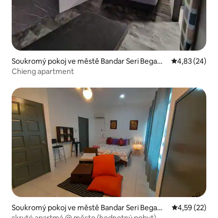
Soukromý pokoj ve městě Bandar Seri Begawa
Průměrné hod
4,83 (24)
n
Chieng apartment
Soukromý pokoj ve městě Bandar Seri Begawa
Průměrné hod
4,59 (22)
n
skryté apartmá @ město (hodnotný pobyt)