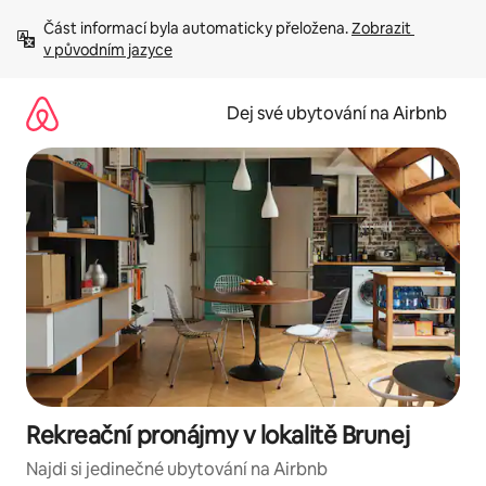
Přeskočit
Část informací byla automaticky přeložena. 
Zobrazit 
na
v původním jazyce
obsah
Dej své ubytování na Airbnb
Rekreační pronájmy v lokalitě Brunej
Najdi si jedinečné ubytování na Airbnb