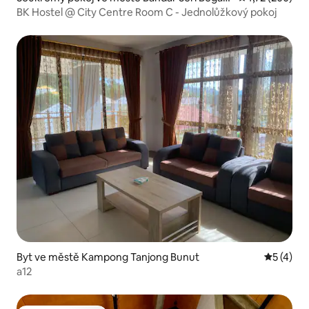
an
BK Hostel @ City Centre Room C - Jednolůžkový pokoj
Byt ve městě Kampong Tanjong Bunut
Průměrné
5 (4)
a12