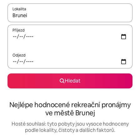
Lokalita
Až budou výsledky k dispozici, můžeš si je procházet pomocí š
Příjezd
Odjezd
Hledat
Nejlépe hodnocené rekreační pronájmy
ve městě Brunej
Hosté souhlasí: tyto pobyty jsou vysoce hodnoceny
podle lokality, čistoty a dalších faktorů.