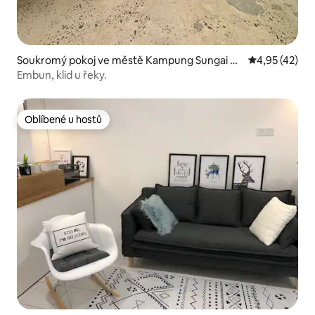
Soukromý pokoj ve městě Kampung Sungai M
Průměrné hod
4,95 (42)
atan
Embun, klid u řeky.
Oblíbené u hostů
Oblíbené u hostů