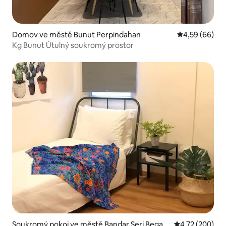
Domov ve městě Bunut Perpindahan
Průměrné hodn
4,59 (66)
Kg Bunut Útulný soukromý prostor
Soukromý pokoj ve městě Bandar Seri Begaw
Průměrné hodn
4,72 (200)