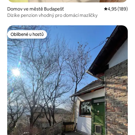
Domov ve městě Budapešť
Průměrné hodn
4,95 (189)
Dizike penzion vhodný pro domácí mazlíčky
Oblíbené u hostů
Oblíbené u hostů