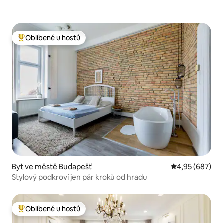
Oblíbené u hostů
Nejlepší v kategorii Oblíbené u hostů
Byt ve městě Budapešť
Průměrné hodno
4,95 (687)
Stylový podkroví jen pár kroků od hradu
Oblíbené u hostů
Nejlepší v kategorii Oblíbené u hostů