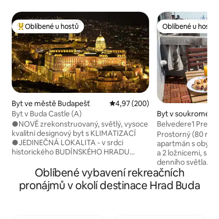
Oblíbené u hostů
Oblíbené u hostů
Nejlepší v kategorii Oblíbené u hostů
Oblíbené u hostů
Byt ve městě Budapešť
Průměrné hodnocení 4,97 z 5, 2
4,97 (200)
Byt v Buda Castle (A)
Byt v soukromém v
í ve městě Budape
●NOVĚ zrekonstruovaný, světlý, vysoce
Belvedere1 Premiu
kvalitní designový byt s KLIMATIZACÍ
na Dunaj, klimatiz
Prostorný (80 m² / 
●JEDINEČNÁ LOKALITA - v srdci
apartmán s obýva
historického BUDÍNSKÉHO HRADU
a 2 ložnicemi, s kl
● VÝHLED na kostel sv. Matouše ●WIFI
denního světla. Ko
ZDARMA ●75PALCOVÁ CHYTRÁ
Oblíbené vybavení rekreačních
další toaleta, mal
TELEVIZE ●PODLOŽKA
Dunaj, vysoké stro
pronájmů v okolí destinace Hrad Buda
● AUTOBUSOVÁ ZASTÁVKA: 30 metrů
podlaha stará více 
●BEZPEČNÁ A ELEGANTNÍ budova
perfektní „domovs
v nejklasičtější čtvrti Budapešti ●PLNĚ
dobrodružství v Bu
VYBAVENÁ KUCHYŇ ●Tady se můžeš
turistických atrak