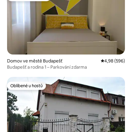
Domov ve městě Budapešť
Průměrné hodno
4,98 (596)
Budapešť a rodina 1 – Parkování zdarma
Oblíbené u hostů
Oblíbené u hostů