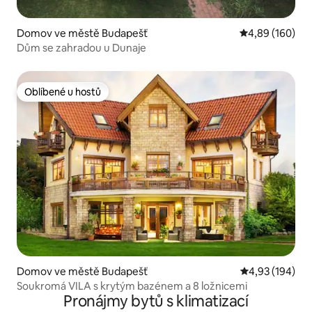
Domov ve městě Budapešť
Průměrné hodno
4,89 (160)
Dům se zahradou u Dunaje
Oblíbené u hostů
Oblíbené u hostů
Domov ve městě Budapešť
Průměrné hodn
4,93 (194)
Soukromá VILA s krytým bazénem a 8 ložnicemi
Pronájmy bytů s klimatizací