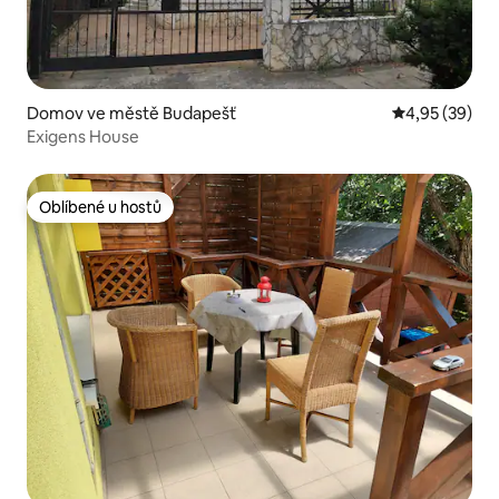
Domov ve městě Budapešť
Průměrné hod
4,95 (39)
Exigens House
Oblíbené u hostů
Oblíbené u hostů