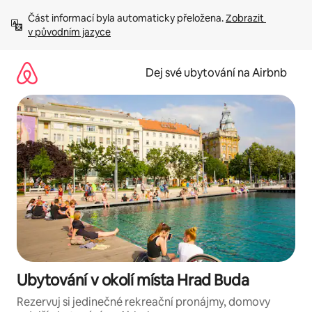
Přeskočit
Část informací byla automaticky přeložena. 
Zobrazit 
na
v původním jazyce
obsah
Dej své ubytování na Airbnb
Ubytování v okolí místa Hrad Buda
Rezervuj si jedinečné rekreační pronájmy, domovy