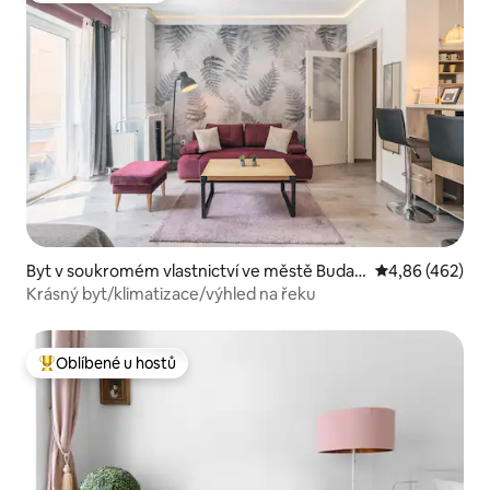
Byt v soukromém vlastnictví ve městě Budap
Průměrné hodno
4,86 (462)
ešť
Krásný byt/klimatizace/výhled na řeku
Oblíbené u hostů
Nejlepší v kategorii Oblíbené u hostů