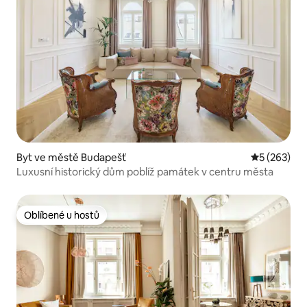
Byt ve městě Budapešť
Průměrné ho
5 (263)
Luxusní historický dům poblíž památek v centru města
Oblíbené u hostů
Oblíbené u hostů