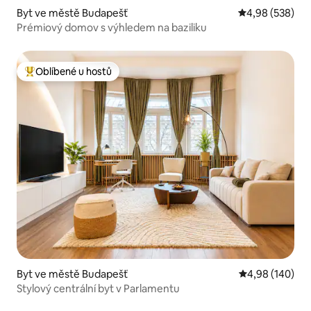
Byt ve městě Budapešť
Průměrné hodno
4,98 (538)
Prémiový domov s výhledem na baziliku
Oblíbené u hostů
Nejlepší v kategorii Oblíbené u hostů
Byt ve městě Budapešť
Průměrné hodno
4,98 (140)
Stylový centrální byt v Parlamentu