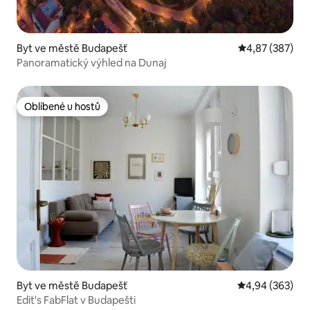
Byt ve městě Budapešť
Průměrné hodno
4,87 (387)
Panoramatický výhled na Dunaj
Oblíbené u hostů
Oblíbené u hostů
Byt ve městě Budapešť
Průměrné hodno
4,94 (363)
Edit's FabFlat v Budapešti