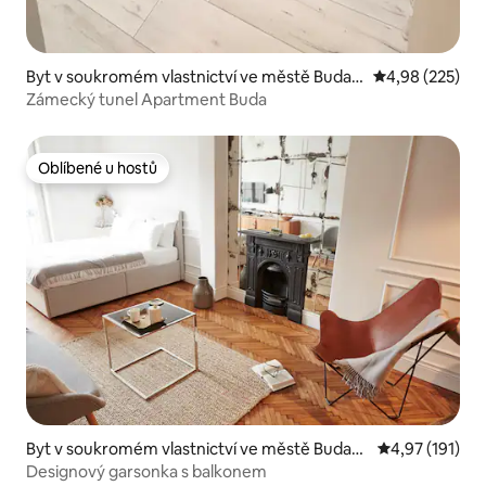
Byt v soukromém vlastnictví ve městě Budap
Průměrné hodno
4,98 (225)
ešť
Zámecký tunel Apartment Buda
Oblíbené u hostů
Oblíbené u hostů
Byt v soukromém vlastnictví ve městě Budap
Průměrné hodn
4,97 (191)
ešť
Designový garsonka s balkonem