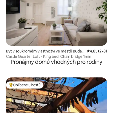
Byt v soukromém vlastnictví ve městě Budap
Průměrné hodno
4,85 (278)
ešť
Castle Quarter Loft - King bed, Chain bridge 1min
Pronájmy domů vhodných pro rodiny
Oblíbené u hostů
Nejlepší v kategorii Oblíbené u hostů