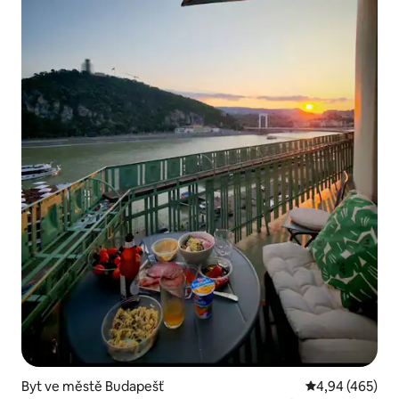
Byt ve městě Budapešť
Průměrné hodno
4,94 (465)