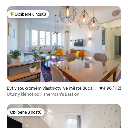
Oblíbené u hostů
Nejlepší v kategorii Oblíbené u hostů
Byt v soukromém vlastnictví ve městě Budap
Průměrné hodn
4,96 (112)
ešť
Útulný klenot od Fisherman's Bastion
Oblíbené u hostů
Oblíbené u hostů