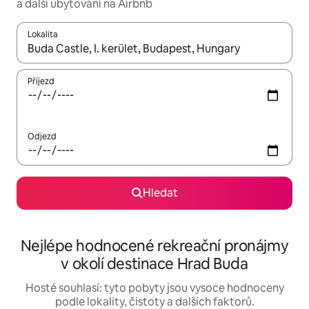
a další ubytování na Airbnb
Lokalita
Až budou výsledky k dispozici, můžeš si je procházet pomocí š
Příjezd
Odjezd
Hledat
Nejlépe hodnocené rekreační pronájmy
v okolí destinace Hrad Buda
Hosté souhlasí: tyto pobyty jsou vysoce hodnoceny
podle lokality, čistoty a dalších faktorů.