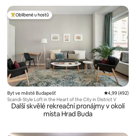
Oblíbené u hostů
Nejlepší v kategorii Oblíbené u hostů
Byt ve městě Budapešť
Průměrné hodno
4,99 (492)
Scandi-Style Loft in the Heart of the City in District V
Další skvělé rekreační pronájmy v okolí
místa Hrad Buda