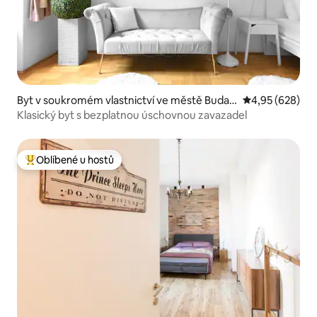
Byt v soukromém vlastnictví ve městě Budap
Průměrné hodno
4,95 (628)
ešť
Klasický byt s bezplatnou úschovnou zavazadel
Oblíbené u hostů
Nejlepší v kategorii Oblíbené u hostů