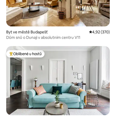
Byt ve městě Budapešť
Průměrné hodno
4,92 (370)
Dům snů o Dunaji v absolutním centru V11
Oblíbené u hostů
Nejlepší v kategorii Oblíbené u hostů