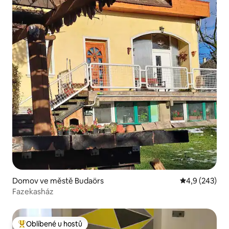
Domov ve městě Budaörs
Průměrné hod
4,9 (243)
Fazekasház
Oblíbené u hostů
Nejlepší v kategorii Oblíbené u hostů