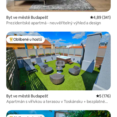
Byt ve městě Budapešť
Průměrné hodn
4,89 (341)
Prezidentské apartmá - neuvěřitelný výhled a design
Oblíbené u hostů
Nejlepší v kategorii Oblíbené u hostů
Byt ve městě Budapešť
Průměrné h
5 (176)
Apartmán s vířivkou a terasou v Toskánsku + bezplatné
parkování