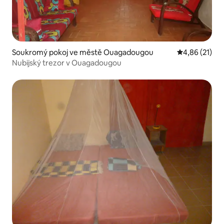
Soukromý pokoj ve městě Ouagadougou
Průměrné hod
4,86 (21)
Nubijský trezor v Ouagadougou