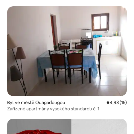
Byt ve městě Ouagadougou
Průměrné hod
4,93 (15)
Zařízené apartmány vysokého standardu č. 1