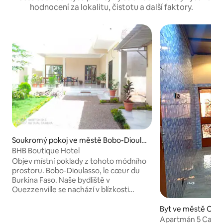
hodnocení za lokalitu, čistotu a další faktory.
Soukromý pokoj ve městě Bobo-Dioula
sso
BHB Boutique Hotel
Objev místní poklady z tohoto módního
prostoru. Bobo-Dioulasso, le cœur du
Burkina Faso. Naše bydliště v
Ouezzenville se nachází v blízkosti
Nelson Mandela Boulevard a "Le Pylone".
Byt Trio nabízí soukromí a pohodlí s
Byt ve městě Ou
útulnými postelemi a klimatizací. Studio
Apartmán 5 Casa d