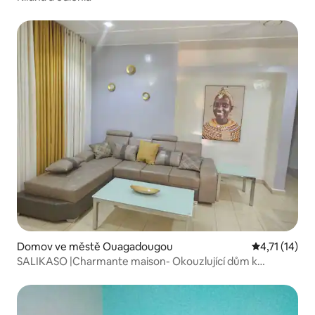
Domov ve městě Ouagadougou
Průměrné hod
4,71 (14)
SALIKASO |Charmante maison- Okouzlující dům k
dispozici