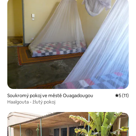
Soukromý pokoj ve městě Ouagadougou
Průměrné 
5 (11)
Haalgouta - žlutý pokoj