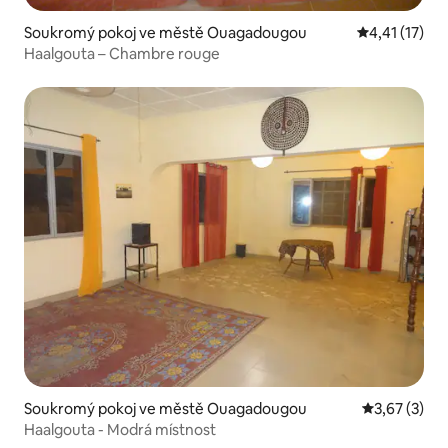
Soukromý pokoj ve městě Ouagadougou
Průměrné hod
4,41 (17)
Haalgouta – Chambre rouge
Soukromý pokoj ve městě Ouagadougou
Průměrné ho
3,67 (3)
Haalgouta - Modrá místnost