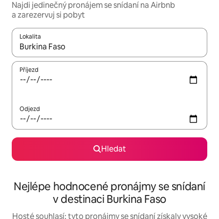
Najdi jedinečný pronájem se snídaní na Airbnb
a zarezervuj si pobyt
Lokalita
Až budou výsledky k dispozici, můžeš si je procházet pomocí š
Příjezd
Odjezd
Hledat
Nejlépe hodnocené pronájmy se snídaní
v destinaci Burkina Faso
Hosté souhlasí: tyto pronájmy se snídaní získaly vysoké