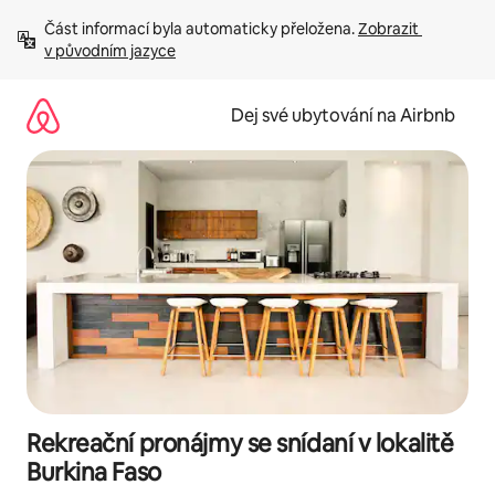
Přeskočit
Část informací byla automaticky přeložena. 
Zobrazit 
na
v původním jazyce
obsah
Dej své ubytování na Airbnb
Rekreační pronájmy se snídaní v lokalitě
Burkina Faso