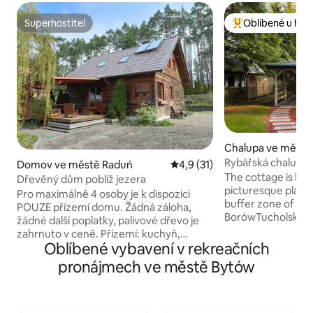
Superhostitel
Oblíbené u hos
Superhostitel
Nejlepší v kategor
Chalupa ve městě
Rybářská chalupa
Domov ve městě Raduń
Průměrné hodnocení 4,9 z 5,
4,9 (31)
The cottage is loc
Dřevěný dům poblíž jezera
picturesque place 
Pro maximálně 4 osoby je k dispozici
buffer zone of the
POUZE přízemí domu. Žádná záloha,
BorówTucholskie, 
žádné další poplatky, palivové dřevo je
forest areas cove
zahrnuto v ceně. Přízemí: kuchyň,
2000. Nedaleko je 
Oblíbené vybavení v rekreačních
obývací pokoj, 2 ložnice. První patro:
propojených řekou
2 ložnice, koupelna. Přístup k jezeru po
pronájmech ve městě Bytów
jízda na kajaku. Vo
asfaltové cestě, cca 300 metrů – asi
lesy v houbách. Ho
7 minut pěšky. Vzdušnou čarou je to
parkování na pozem
100 metrů. Jezero s malým můstkem
vodní dok,loď ,kaj