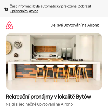
Přeskočit
Část informací byla automaticky přeložena. 
Zobrazit 
na
v původním jazyce
obsah
Dej své ubytování na Airbnb
Rekreační pronájmy v lokalitě Bytów
Najdi si jedinečné ubytování na Airbnb