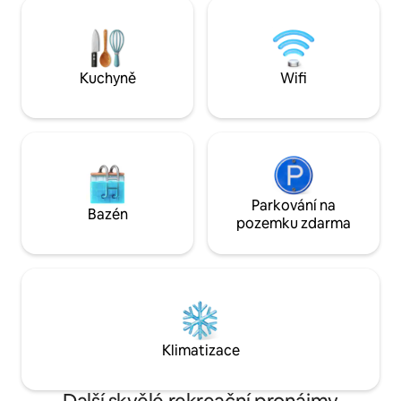
a lehkým větříkem. Oplocený pozemek,
navštěvuji už 25 le
gril, dětský domeček, ohniště a dřevo,
trampolína, houpačka. Rychlost Wi-Fi je
asi 20 Mb/s, kvůli blízkosti jezera je slabý
signál. Slabé pokrytí mobilní sítí. Televize:
Kuchyně
Wifi
základní kanály.
Parkování na
Bazén
pozemku zdarma
Klimatizace