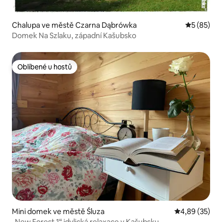
Chalupa ve městě Czarna Dąbrówka
Průměrné 
5 (85)
Domek Na Szlaku, západní Kašubsko
Oblíbené u hostů
Oblíbené u hostů
Mini domek ve městě Śluza
Průměrné hod
4,89 (35)
„New Forest 1“ idylická relaxace v Kašubsku