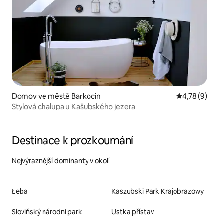
Domov ve městě Barkocin
Průměrné ho
4,78 (9)
Stylová chalupa u Kašubského jezera
Destinace k prozkoumání
Nejvýraznější dominanty v okolí
Łeba
Kaszubski Park Krajobrazowy
Sloviňský národní park
Ustka přístav