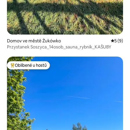
Domov ve městě Żukówko
Průměrné
5 (9)
Przystanek Soszyca_14osob_sauna_rybník_KAŠUBY
Oblíbené u hostů
Nejlepší v kategorii Oblíbené u hostů