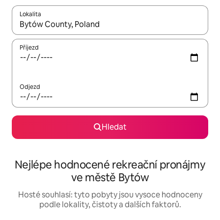
Lokalita
Až budou výsledky k dispozici, můžeš si je procházet pomocí š
Příjezd
Odjezd
Hledat
Nejlépe hodnocené rekreační pronájmy
ve městě Bytów
Hosté souhlasí: tyto pobyty jsou vysoce hodnoceny
podle lokality, čistoty a dalších faktorů.