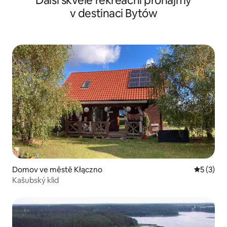
Další skvělé rekreační pronájmy
v destinaci Bytów
Domov ve městě Kłączno
Průměrné
5 (3)
Kašubský klid