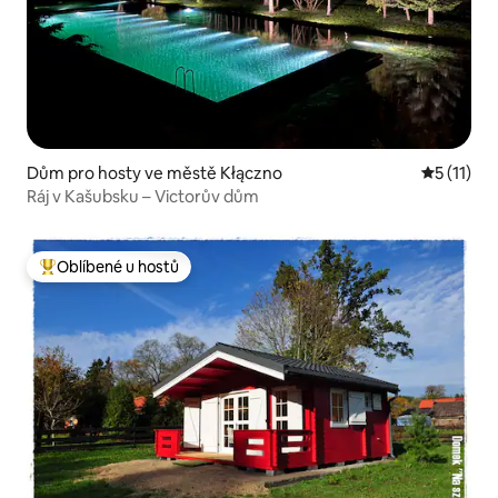
Dům pro hosty ve městě Kłączno
Průměrné 
5 (11)
Ráj v Kašubsku – Victorův dům
Oblíbené u hostů
Nejlepší v kategorii Oblíbené u hostů