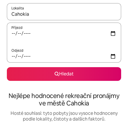
Lokalita
Až budou výsledky k dispozici, můžeš si je procházet pomocí š
Příjezd
Odjezd
Hledat
Nejlépe hodnocené rekreační pronájmy
ve městě Cahokia
Hosté souhlasí: tyto pobyty jsou vysoce hodnoceny
podle lokality, čistoty a dalších faktorů.