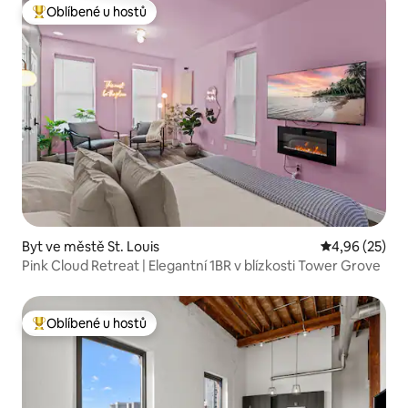
Oblíbené u hostů
Nejlepší v kategorii Oblíbené u hostů
Byt ve městě St. Louis
Průměrné hod
4,96 (25)
Pink Cloud Retreat | Elegantní 1BR v blízkosti Tower Grove
Oblíbené u hostů
Nejlepší v kategorii Oblíbené u hostů