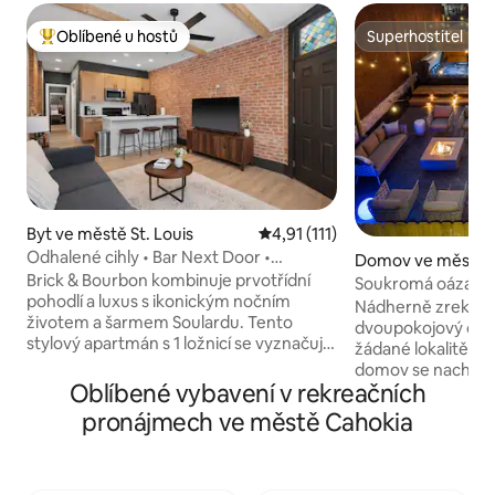
Oblíbené u hostů
Superhostitel
Nejlepší v kategorii Oblíbené u hostů
Superhostitel
Byt ve městě St. Louis
Průměrné hodnocení 4,91 z 5, 
4,91 (111)
Odhalené cihly • Bar Next Door •
Domov ve městě St
Prádelna • Wi-Fi zdarma
Brick & Bourbon kombinuje prvotřídní
Soukromá oáza s v
pohodlí a luxus s ikonickým nočním
Nádherně zrekon
životem a šarmem Soulardu. Tento
dvoupokojový cihl
stylový apartmán s 1 ložnicí se vyznačuje
žádané lokalitě ji
odkrytými cihlami, designem
domov se nachází
inspirovaným bourbonem, luxusním
Oblíbené vybavení v rekreačních
který je zcela sou
ložním prádlem pro manželskou postel
sprchou s teplou 
pronájmech ve městě Cahokia
velikosti Queen, rychlou optickou Wi-Fi,
nadměrnou vířivko
chytrou 4K televizí, plně vybavenou
betonem, plynový
kuchyní a prádelnou v jednotce. Dojděte
dostatkem míst k s
pěšky na Soulard Farmers Market, do