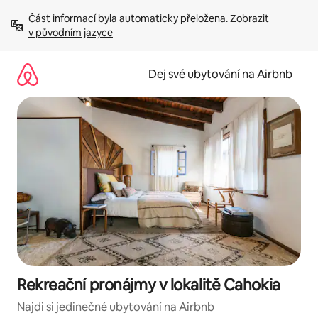
Přeskočit
Část informací byla automaticky přeložena. 
Zobrazit 
na
v původním jazyce
obsah
Dej své ubytování na Airbnb
Rekreační pronájmy v lokalitě Cahokia
Najdi si jedinečné ubytování na Airbnb