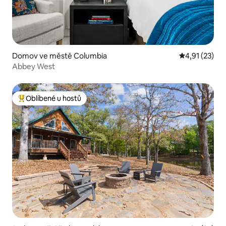
Domov ve městě Columbia
Průměrné hod
4,91 (23)
Abbey West
Oblíbené u hostů
Nejlepší v kategorii Oblíbené u hostů