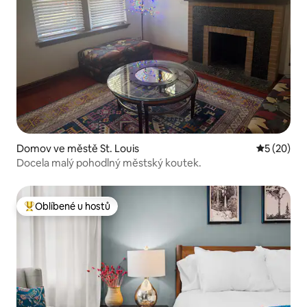
Domov ve městě St. Louis
Průměrné 
5 (20)
Docela malý pohodlný městský koutek.
Oblíbené u hostů
Nejlepší v kategorii Oblíbené u hostů