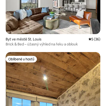
Byt ve městě St. Louis
Průměrné 
5 (36)
Brick & Bed – úžasný výhled na řeku a oblouk
Oblíbené u hostů
Oblíbené u hostů