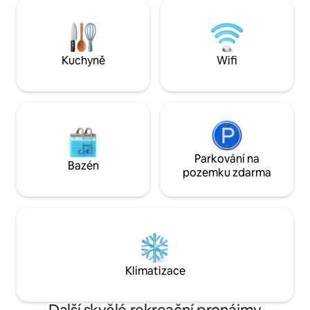
Uvnitř najdeš domo
nejlepších barů, restaurací a na místa
kompletně rehabil
s živou hudbou. Ideální pro páry,
cihlovými zdmi a
víkendové výlety, služební cesty nebo
kuchyní s středo
pobyty při práci na dálku. Skóre pěší
velké ložnice s ma
Kuchyně
Wifi
dostupnosti 88.
velikosti King, ve
Parkování na
Bazén
pozemku zdarma
Klimatizace