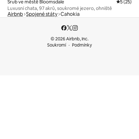
Srub ve městě Bloomsdale
Průměrné 
5 (25)
Luxusní chata, 97 akrů, soukromé jezero, ohniště
Airbnb
Spojené státy
Cahokia
© 2026 Airbnb, Inc.
Soukromí
Podmínky