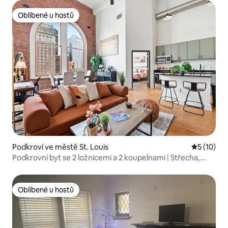
Oblíbené u hostů
Oblíbené u hostů
Podkroví ve městě St. Louis
Průměrné 
5 (10)
Podkrovní byt se 2 ložnicemi a 2 koupelnami | Střecha,
lázně + atmosféra města – centrum St. Louis
Oblíbené u hostů
Oblíbené u hostů