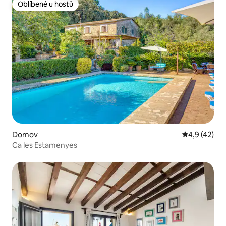
Oblíbené u hostů
Oblíbené u hostů
Domov
Průměrné ho
4,9 (42)
Ca les Estamenyes