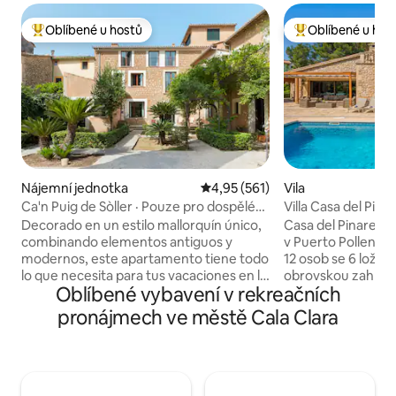
Oblíbené u hostů
Oblíbené u hos
Nejlepší v kategorii Oblíbené u hostů
Nejlepší v kategor
Nájemní jednotka
Průměrné hodnocení 4,95 z 5, 
4,95 (561)
Vila
Ca'n Puig de Sòller · Pouze pro dospělé
Villa Casa del Pina
(+12), úžasné...
bazénem.
Decorado en un estilo mallorquín único,
Casa del Pinaret je
combinando elementos antiguos y
v Puerto Pollensa,
modernos, este apartamento tiene todo
12 osob se 6 ložni
lo que necesita para tus vacaciones en la
obrovskou zahrado
Oblíbené vybavení v rekreačních
isla. El apartamento está ubicado en la
soukromým bazén
primera planta y el dormitorio tiene
vyhříván (volitelně)
pronájmech ve městě Cala Clara
acceso directo a una pequeña terraza
Pěší vzdálenost od
cubierta sobre el jardín, que es de
centra města. – Ve
acceso compartido con el resto de
Přizpůsobeno pro 
huéspedes. La sala de estar cuenta con
vozíku. - S ústřed
un cómodo sofá, comedor y una
klimatizovaným. – 