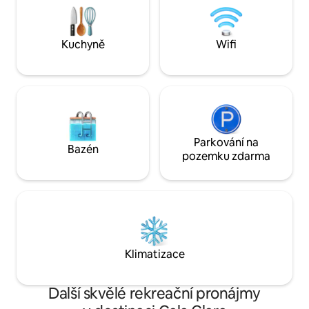
pequeña cocina. Es el lugar ideal para
Mezinárodní televi
una estancia con amigos o en familia.
Podrás disfrutar de las vistas a nuestro
Kuchyně
Wifi
jardín o a las montañas, mientras lees un
libro o simplemente te relajas. La unidad
interior es de acceso exclusivo para ti,
mientras que el patio y jardín son de uso
compartido con huéspedes de los otros
apartamentos de Ca'n Puig de Sòller.
Puede comunicarse con nosotros a
través de Airbnb en todo momento.
Parkování na
Bazén
Este alojamiento es solo para adultos. No
pozemku zdarma
está permitido almacenar bicicletas en el
interior del apartamento ni en las zonas
comunes del edificio. La limpieza de la
cocina y de los utensilios utilizados
durante la estancia es responsabilidad
del huésped.
Klimatizace
Další skvělé rekreační pronájmy