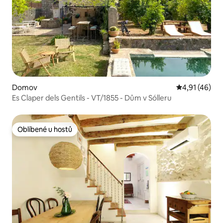
Domov
Průměrné hod
4,91 (46)
Es Claper dels Gentils - VT/1855 - Dům v Sólleru
Oblíbené u hostů
Oblíbené u hostů