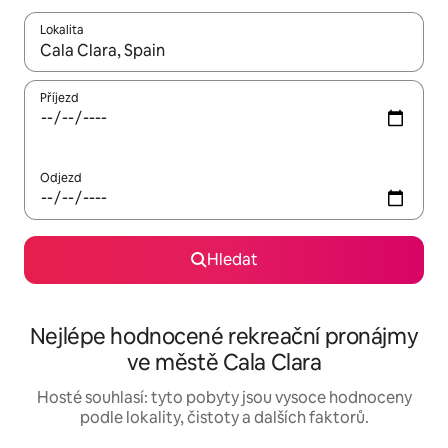
Lokalita
Až budou výsledky k dispozici, můžeš si je procházet pomocí š
Příjezd
Odjezd
Hledat
Nejlépe hodnocené rekreační pronájmy
ve městě Cala Clara
Hosté souhlasí: tyto pobyty jsou vysoce hodnoceny
podle lokality, čistoty a dalších faktorů.