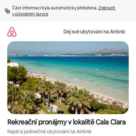
Přeskočit
Část informací byla automaticky přeložena. 
Zobrazit 
na
v původním jazyce
obsah
Dej své ubytování na Airbnb
Rekreační pronájmy v lokalitě Cala Clara
Najdi si jedinečné ubytování na Airbnb