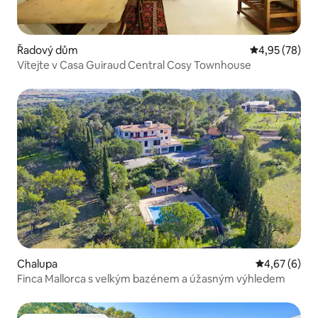
Řadový dům
Průměrné hod
4,95 (78)
Vítejte v Casa Guiraud Central Cosy Townhouse
Chalupa
Průměrné ho
4,67 (6)
Finca Mallorca s velkým bazénem a úžasným výhledem