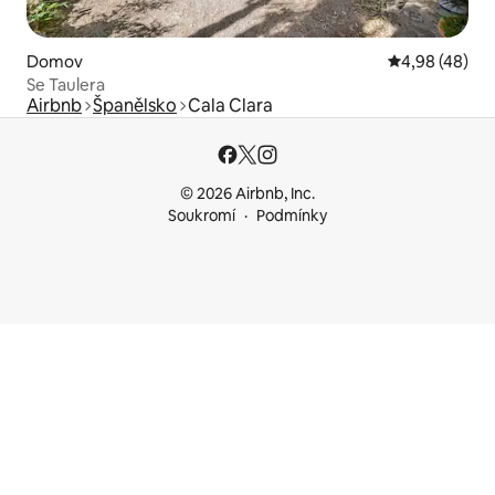
Domov
Průměrné hod
4,98 (48)
Se Taulera
Airbnb
Španělsko
Cala Clara
© 2026 Airbnb, Inc.
Soukromí
Podmínky