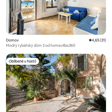
Domov
Průměrné hod
4,65 (31)
Modrý rybářský dům 3 od homevillas360
Oblíbené u hostů
Oblíbené u hostů