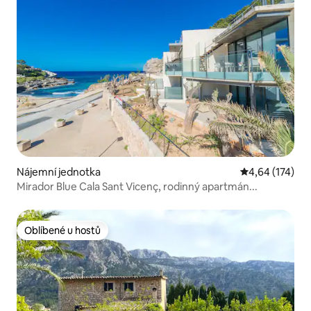
Nájemní jednotka
Průměrné hodn
4,64 (174)
Mirador Blue Cala Sant Vicenç, rodinný apartmán...
Oblíbené u hostů
Oblíbené u hostů