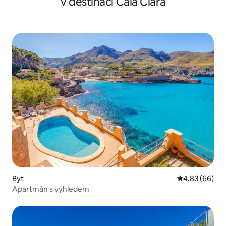
v destinaci Cala Clara
Byt
Průměrné hodn
4,83 (66)
Apartmán s výhledem