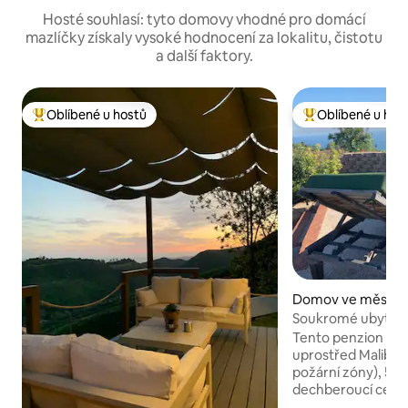
Hosté souhlasí: tyto domovy vhodné pro domácí
mazlíčky získaly vysoké hodnocení za lokalitu, čistotu
a další faktory.
Oblíbené u hostů
Oblíbené u hos
Nejlepší v kategorii Oblíbené u hostů
Nejlepší v kategor
Domov ve městě 
Soukromé ubytov
výhledem na oceá
Tento penzion s 1 l
uprostřed Malibu (n
požární zóny), 5 m
dechberoucí cest
kavárny Malibu Se