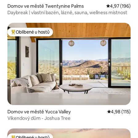
Domov ve městě Twentynine Palms
Průměrné hodn
4,97 (196)
Daybreak | vlastní bazén, lázně, sauna, wellness místnost
Oblíbené u hostů
Nejlepší v kategorii Oblíbené u hostů
Domov ve městě Yucca Valley
Průměrné hodn
4,98 (115)
Víkendový dům - Joshua Tree
Oblíbené u hostů