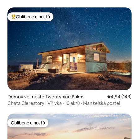
Oblíbené u hostů
Nejlepší v kategorii Oblíbené u hostů
Domov ve městě Twentynine Palms
Průměrné hodn
4,94 (143)
Chata Clerestory | Vířivka · 10 akrů · Manželská postel
Oblíbené u hostů
Oblíbené u hostů