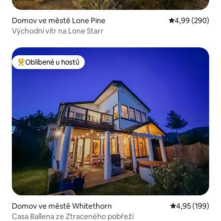
Domov ve městě Lone Pine
Průměrné hodno
4,99 (290)
Východní vítr na Lone Starr
Oblíbené u hostů
Nejlepší v kategorii Oblíbené u hostů
Domov ve městě Whitethorn
Průměrné hodn
4,95 (199)
Casa Ballena ze Ztraceného pobřeží