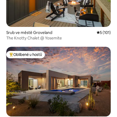
Srub ve městě Groveland
Průměrné h
5 (101)
The Knotty Chalet @ Yosemite
Oblíbené u hostů
Nejlepší v kategorii Oblíbené u hostů