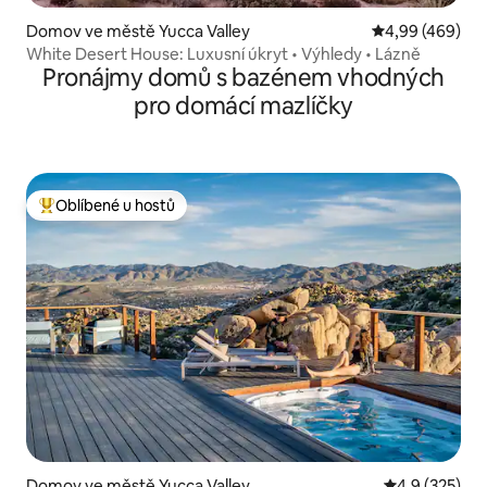
Domov ve městě Yucca Valley
Průměrné hodno
4,99 (469)
White Desert House: Luxusní úkryt • Výhledy • Lázně
Pronájmy domů s bazénem vhodných
pro domácí mazlíčky
Oblíbené u hostů
Nejlepší v kategorii Oblíbené u hostů
Domov ve městě Yucca Valley
Průměrné hod
4,9 (325)