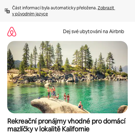
Přeskočit
Část informací byla automaticky přeložena. 
Zobrazit 
na
v původním jazyce
obsah
Dej své ubytování na Airbnb
Rekreační pronájmy vhodné pro domácí
mazlíčky v lokalitě Kalifornie