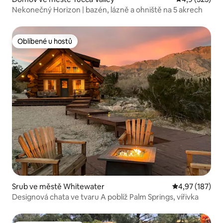
Nekonečný Horizon | bazén, lázně a ohniště na 5 akrech
Oblíbené u hostů
Oblíbené u hostů
Srub ve městě Whitewater
Průměrné hodn
4,97 (187)
Designová chata ve tvaru A poblíž Palm Springs, vířivka