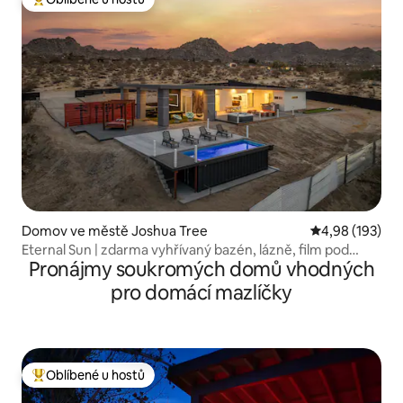
Nejlepší v kategorii Oblíbené u hostů
Domov ve městě Joshua Tree
Průměrné hodn
4,98 (193)
Eternal Sun | zdarma vyhřívaný bazén, lázně, film pod
Pronájmy soukromých domů vhodných
širým nebem
pro domácí mazlíčky
Oblíbené u hostů
Nejlepší v kategorii Oblíbené u hostů