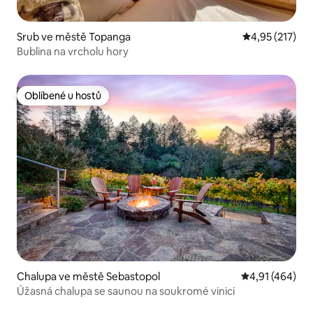
Srub ve městě Topanga
Průměrné hodn
4,95 (217)
Bublina na vrcholu hory
Oblíbené u hostů
Oblíbené u hostů
Chalupa ve městě Sebastopol
Průměrné hodn
4,91 (464)
Úžasná chalupa se saunou na soukromé vinici