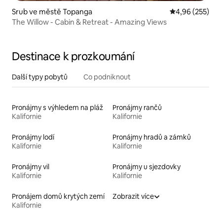
Srub ve městě Topanga
Průměrné hodno
4,96 (255)
The Willow - Cabin & Retreat - Amazing Views
Destinace k prozkoumání
Další typy pobytů
Co podniknout
Pronájmy s výhledem na pláž
Pronájmy rančů
Kalifornie
Kalifornie
Pronájmy lodí
Pronájmy hradů a zámků
Kalifornie
Kalifornie
Pronájmy vil
Pronájmy u sjezdovky
Kalifornie
Kalifornie
Pronájem domů krytých zemí
Zobrazit více
Kalifornie