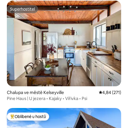
Superhostitel
Superhostitel
Chalupa ve městě Kelseyville
Průměrné hodn
4,84 (271)
Pine Haus | U jezera • Kajaky • Vířivka • Psi
Oblíbené u hostů
Nejlepší v kategorii Oblíbené u hostů