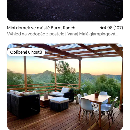
Mini domek ve městě Burnt Ranch
Průměrné hodn
4,98 (107)
Výhled na vodopád z postele | Vana| Malá glampingová
chata
Oblíbené u hostů
Oblíbené u hostů