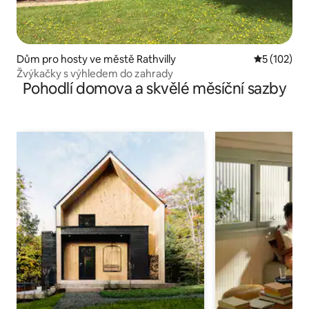
Dům pro hosty ve městě Rathvilly
Průměrné h
5 (102)
Žvýkačky s výhledem do zahrady
Pohodlí domova a skvělé měsíční sazby