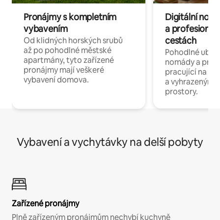
Pronájmy s kompletním
Digitální nom
vybavením
a profesionál
cestách
Od klidných horských srubů
až po pohodlné městské
Pohodlné ubyto
apartmány, tyto zařízené
nomády a profe
pronájmy mají veškeré
pracující na dál
vybavení domova.
a vyhrazenými 
prostory.
Vybavení a vychytávky na delší pobyty
Zařízené pronájmy
Plně zařízeným pronájmům nechybí kuchyně