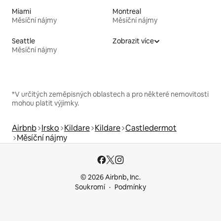
Miami
Montreal
Měsíční nájmy
Měsíční nájmy
Seattle
Zobrazit více
Měsíční nájmy
*V určitých zeměpisných oblastech a pro některé nemovitosti
mohou platit výjimky.
Airbnb
Irsko
Kildare
Kildare
Castledermot
Měsíční nájmy
© 2026 Airbnb, Inc.
Soukromí
Podmínky