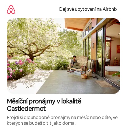
Přeskočit
na
Dej své ubytování na Airbnb
obsah
Měsíční pronájmy v lokalitě
Castledermot
Projdi si dlouhodobé pronájmy na měsíc nebo déle, ve
kterých se budeš cítit jako doma.