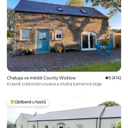
Chalupa ve městě County Wicklow
Průměrné h
5 (414)
Krásně zrekonstruovaná a útulná kamenná stáje
Oblíbené u hostů
Nejlepší v kategorii Oblíbené u hostů