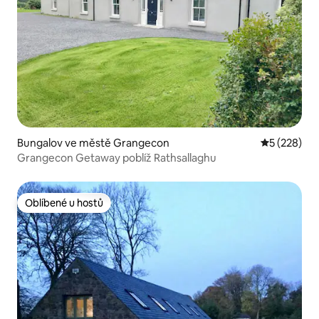
Bungalov ve městě Grangecon
Průměrné ho
5 (228)
Grangecon Getaway poblíž Rathsallaghu
Oblíbené u hostů
Oblíbené u hostů