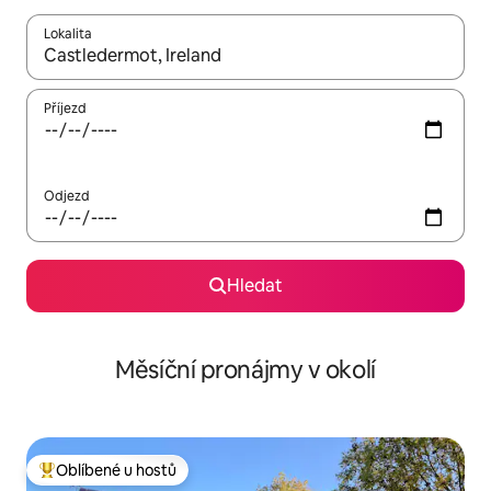
Lokalita
Až budou výsledky k dispozici, můžeš si je procházet pomocí š
Příjezd
Odjezd
Hledat
Měsíční pronájmy v okolí
Oblíbené u hostů
Nejlepší v kategorii Oblíbené u hostů