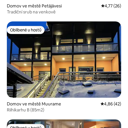
Domov ve městě Petäjävesi
Průměrné hod
4,77 (26)
Tradiční srub na venkově
Oblíbené u hostů
Oblíbené u hostů
Domov ve městě Muurame
Průměrné hod
4,86 (42)
Riihikarhu B (85m2)