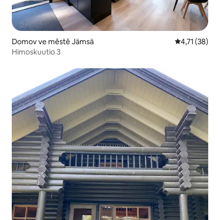
Domov ve městě Jämsä
Průměrné hod
4,71 (38)
Himoskuutio 3