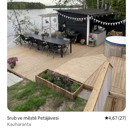
Srub ve městě Petäjävesi
Průměrné hod
4,67 (27)
Kauharanta