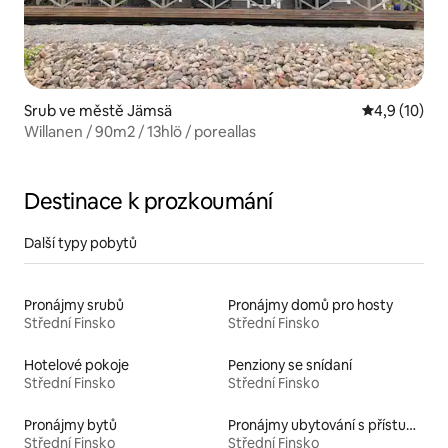
Srub ve městě Jämsä
Průměrné ho
4,9 (10)
Willanen / 90m2 / 13hlö / poreallas
Destinace k prozkoumání
Další typy pobytů
Pronájmy srubů
Pronájmy domů pro hosty
Střední Finsko
Střední Finsko
Hotelové pokoje
Penziony se snídaní
Střední Finsko
Střední Finsko
Pronájmy bytů
Pronájmy ubytování s přístupem k jezeru
Střední Finsko
Střední Finsko