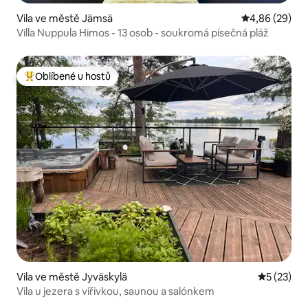
Vila ve městě Jämsä
Průměrné hodn
4,86 (29)
Villa Nuppula Himos - 13 osob - soukromá písečná pláž
Oblíbené u hostů
Nejlepší v kategorii Oblíbené u hostů
Vila ve městě Jyväskylä
Průměrné 
5 (23)
Vila u jezera s vířivkou, saunou a salónkem