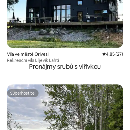
Vila ve městě Orivesi
Průměrné hod
4,85 (27)
Rekreační vila Liljevik Lahti
Pronájmy srubů s vířivkou
Superhostitel
Superhostitel