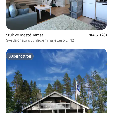
Srub ve městě Jämsä
Průměrné hod
4,61 (28)
Světlá chata s výhledem na jezero LH12
Superhostitel
Superhostitel