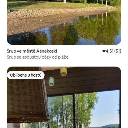
Srub ve městě Äänekoski
Průměrné hod
4,51 (51)
Srub se spoustou oázy od pláže
Oblíbené u hostů
Oblíbené u hostů