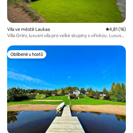
Vila ve městě Laukaa
Průměrné hod
4,81 (16)
Villa Griini, luxusní vila pro velké skupiny s vířivkou. Luxusní
vila Villa Grini s vířivkou pro velkou skupinu.
Oblíbené u hostů
Oblíbené u hostů