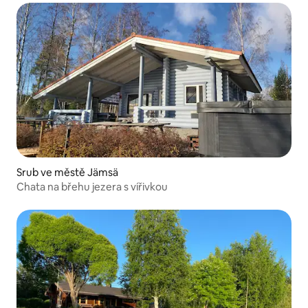
Srub ve městě Jämsä
Chata na břehu jezera s vířivkou