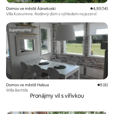
Domov ve městě Äänekoski
Průměrné hod
4,93 (14)
Villa Koivurinne. Rodinný dům s výhledem na jezero!
Superhostitel
Superhostitel
Domov ve městě Halsua
Průměrné
5 (6)
Willa Berttilä
Pronájmy vil s vířivkou