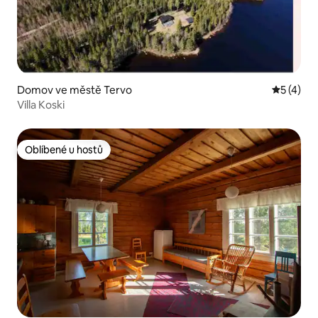
Domov ve městě Tervo
Průměrné
5 (4)
Villa Koski
Oblíbené u hostů
Oblíbené u hostů