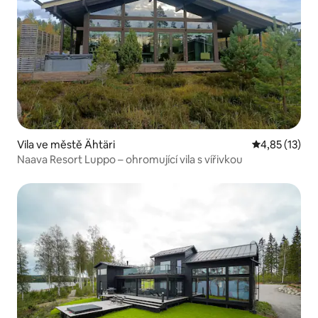
Vila ve městě Ähtäri
Průměrné hod
4,85 (13)
Naava Resort Luppo – ohromující vila s vířivkou