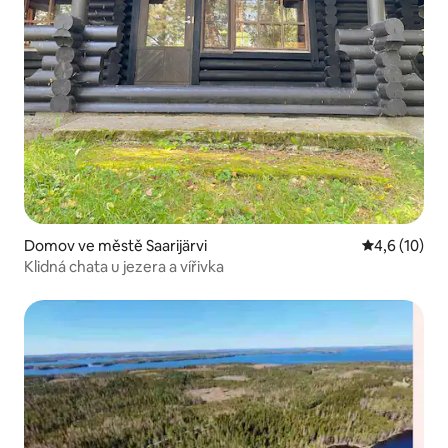
Domov ve městě Saarijärvi
Průměrné ho
4,6 (10)
Klidná chata u jezera a vířivka