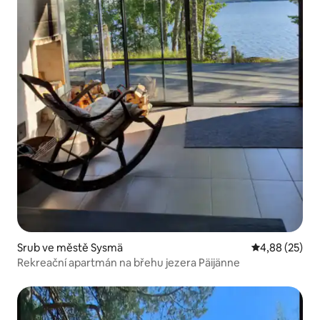
Srub ve městě Sysmä
Průměrné hod
4,88 (25)
Rekreační apartmán na břehu jezera Päijänne