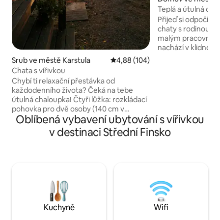
Teplá a útulná ch
Přijeď si odpočinou
chaty s rodinou, p
malým pracovním 
nachází v klidné lo
v blízkosti aktivit
Srub ve městě Karstula
Průměrné hodnocení 4,88 z 5, 1
4,88 (104)
Nejbližší sjezdovk
Chata s vířivkou
a lyžařské středisk
Chybí ti relaxační přestávka od
O víkendech můžeš
každodenního života? Čeká na tebe
Himos Arenu, kde 
útulná chaloupka! Čtyři lůžka: rozkládací
a užiješ si skvělou 
pohovka pro dvě osoby (140 cm v
300 metrů odtud mí
Oblíbená vybavení ubytování s vířivkou
rozloženém stavu) v přízemí a v patře
takže si můžeš sna
podkroví s matracemi pro 2 osoby.
v destinaci Střední Finsko
koupání. Je tady to
Nejvhodnější pro dovolenou pro dva.
můžeš zabavit po c
Ložní prádlo a ručníky za příplatek. Na
terase je vždy k dispozici vířivka, jejíž
použití je zahrnuto v ceně. Chata má
vnitřní toaletu a sprchu, elektrickou
saunu, základní kuchyňské vybavení
(lednička + mikrovlnná trouba + sporák)
a vzduchové tepelné čerpadlo. V
Kuchyně
Wifi
docházkové vzdálenosti od obchodů a