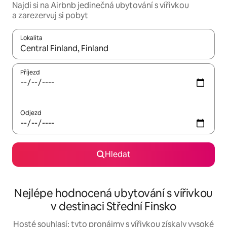
Najdi si na Airbnb jedinečná ubytování s vířivkou
a zarezervuj si pobyt
Lokalita
Až budou výsledky k dispozici, můžeš si je procházet pomocí š
Příjezd
Odjezd
Hledat
Nejlépe hodnocená ubytování s vířivkou
v destinaci Střední Finsko
Hosté souhlasí: tyto pronájmy s vířivkou získaly vysoké