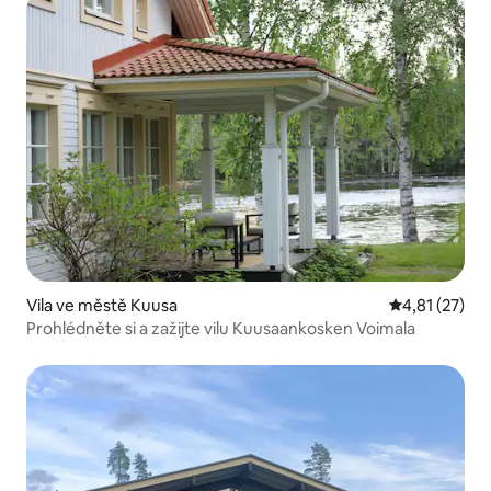
Vila ve městě Kuusa
Průměrné hod
4,81 (27)
Prohlédněte si a zažijte vilu Kuusaankosken Voimala