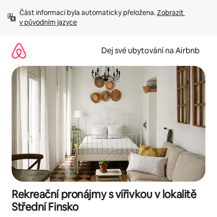
Přeskočit
Část informací byla automaticky přeložena. 
Zobrazit 
na
v původním jazyce
obsah
Dej své ubytování na Airbnb
Rekreační pronájmy s vířivkou v lokalitě
Střední Finsko