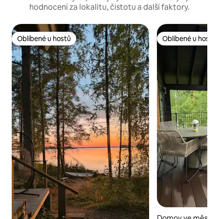
hodnocení za lokalitu, čistotu a další faktory.
Oblíbené u hostů
Oblíbené u hostů
Oblíbené u hostů
Oblíbené u hostů
Domov ve městě 