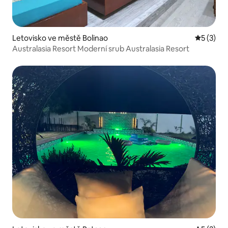
Letovisko ve městě Bolinao
Průměrné
5 (3)
Australasia Resort Moderní srub Australasia Resort