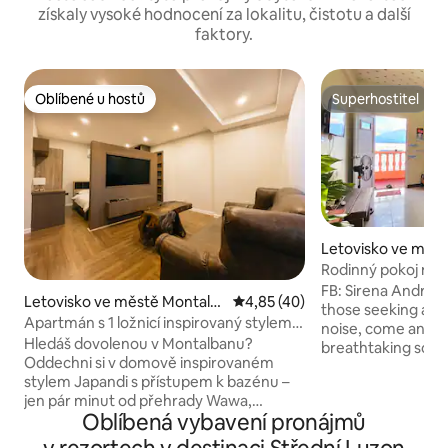
získaly vysoké hodnocení za lokalitu, čistotu a další
faktory.
Oblíbené u hostů
Superhostitel
Oblíbené u hostů
Superhostitel
Letovisko ve měst
Rodinný pokoj na p
moře a hory!
FB: Sirena Andra Beach Resort 📍 For
Letovisko ve městě Montalb
Průměrné hodnocení 4,85 z 5,
4,85 (40)
those seeking a c
an
Apartmán s 1 ložnicí inspirovaný stylem
noise, come and re
Japandi s bazénem a basketbalovým
Hledáš dovolenou v Montalbanu?
breathtaking scen
hřištěm
Oddechni si v domově inspirovaném
and Mountains! Ide
stylem Japandi s přístupem k bazénu –
for those who seek
jen pár minut od přehrady Wawa,
kinds of Water Spor
Oblíbená vybavení pronájmů
jeskyně Pamitinan a zoologické zahrady
Karaoke, WiFi, a dr
Avilon. Tento luxusní pokoj nabízí
boat for fishing or is