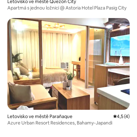
Letovisko ve městě Quezon City
Apartmá s jednou ložnicí @ Astoria Hotel Plaza Pasig City
Letovisko ve městě Parañaque
Průměrné h
4,5 (4)
Azure Urban Resort Residences, Bahamy-Japandi