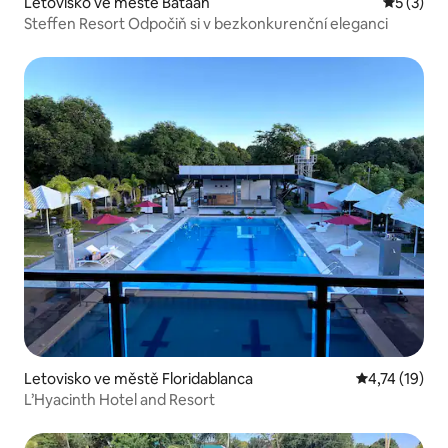
Letovisko ve městě Bataan
Průměrné
5 (3)
Steffen Resort Odpočiň si v bezkonkurenční eleganci
Letovisko ve městě Floridablanca
Průměrné hod
4,74 (19)
L’Hyacinth Hotel and Resort