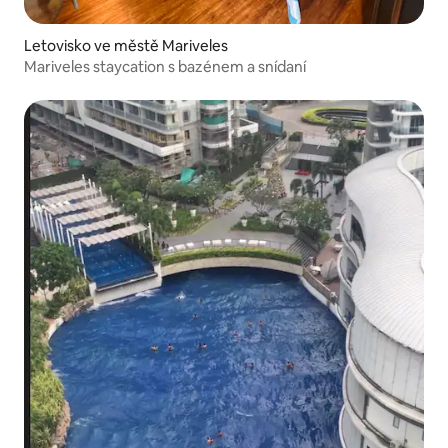
Letovisko ve městě Mariveles
Mariveles staycation s bazénem a snídaní