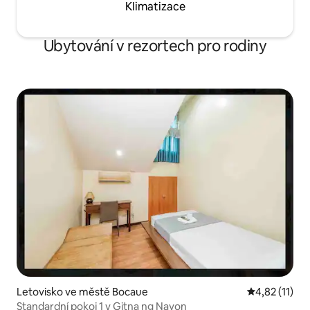
Klimatizace
Ubytování v rezortech pro rodiny
Letovisko ve městě Bocaue
Průměrné hod
4,82 (11)
Standardní pokoj 1 v Gitna ng Nayon