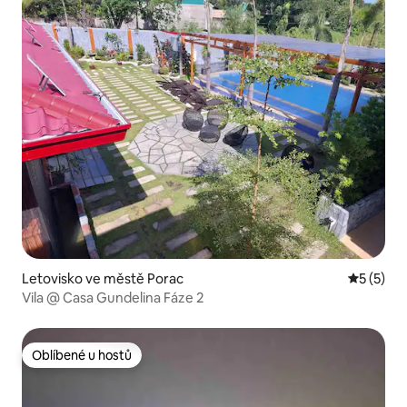
Letovisko ve městě Porac
Průměrné
5 (5)
Vila @ Casa Gundelina Fáze 2
Oblíbené u hostů
Oblíbené u hostů