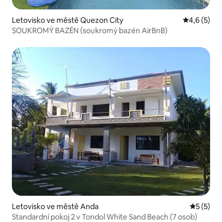
Letovisko ve městě Quezon City
Průměrné h
4,6 (5)
SOUKROMÝ BAZÉN (soukromý bazén AirBnB)
Letovisko ve městě Anda
Průměrné
5 (5)
Standardní pokoj 2 v Tondol White Sand Beach (7 osob)