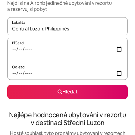
Najdi si na Airbnb jedinečné ubytování v rezortu
a rezervuj si pobyt
Lokalita
Až budou výsledky k dispozici, můžeš si je procházet pomocí š
Příjezd
Odjezd
Hledat
Nejlépe hodnocená ubytování v rezortu
v destinaci Střední Luzon
Hosté souhlasí: tyto pronájmy ubytování v rezortech