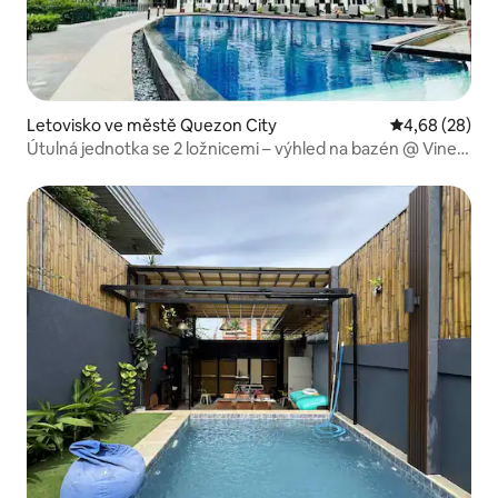
Letovisko ve městě Quezon City
Průměrné hodn
4,68 (28)
Útulná jednotka se 2 ložnicemi – výhled na bazén @ Vine
SM Novaliches QC