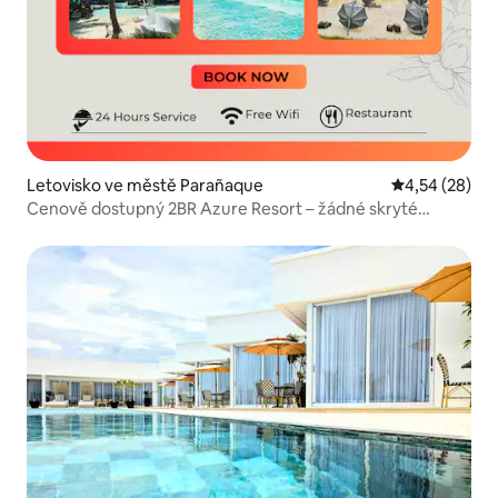
Letovisko ve městě Parañaque
Průměrné hod
4,54 (28)
Cenově dostupný 2BR Azure Resort – žádné skryté
poplatky!