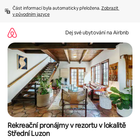
Přeskočit
Část informací byla automaticky přeložena. 
Zobrazit 
na
v původním jazyce
obsah
Dej své ubytování na Airbnb
Rekreační pronájmy v rezortu v lokalitě
Střední Luzon