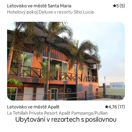
Letovisko ve městě Santa Maria
Průměrné
5 (5)
Hotelový pokoj Deluxe v rezortu Sitio Lucia
Letovisko ve městě Apalit
Průměrné hod
4,76 (17)
La Tehillah Private Resort Apalit Pampanga/Pulilan
Ubytování v rezortech s posilovnou