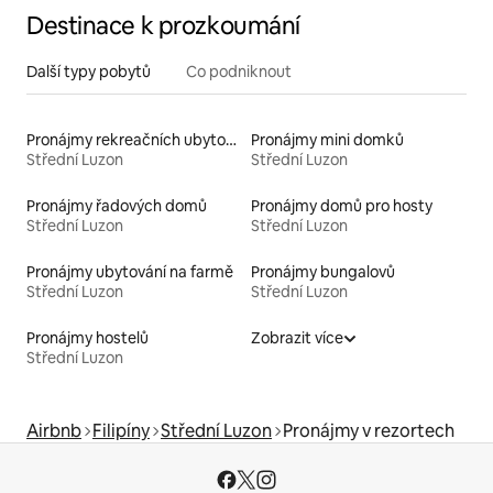
Destinace k prozkoumání
Další typy pobytů
Co podniknout
Pronájmy rekreačních ubytování
Pronájmy mini domků
Střední Luzon
Střední Luzon
Pronájmy řadových domů
Pronájmy domů pro hosty
Střední Luzon
Střední Luzon
Pronájmy ubytování na farmě
Pronájmy bungalovů
Střední Luzon
Střední Luzon
Pronájmy hostelů
Zobrazit více
Střední Luzon
Airbnb
Filipíny
Střední Luzon
Pronájmy v rezortech