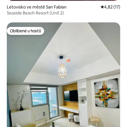
Letovisko ve městě San Fabian
Průměrné hod
4,82 (17)
Seaside Beach Resort (Unit 2)
Oblíbené u hostů
Oblíbené u hostů