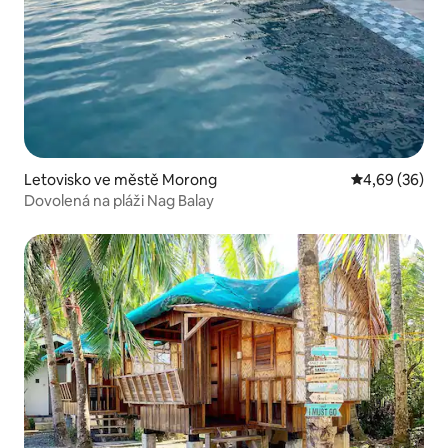
Letovisko ve městě Morong
Průměrné hodn
4,69 (36)
Dovolená na pláži Nag Balay