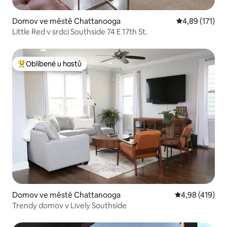
Domov ve městě Chattanooga
Průměrné hodn
4,89 (171)
Little Red v srdci Southside 74 E 17th St.
Oblíbené u hostů
Nejlepší v kategorii Oblíbené u hostů
Domov ve městě Chattanooga
Průměrné hodn
4,98 (419)
Trendy domov v Lively Southside