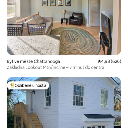
Byt ve městě Chattanooga
Průměrné hodno
4,98 (626)
Základna Lookout Mtn/Incline – 7 minut do centra
Oblíbené u hostů
Nejlepší v kategorii Oblíbené u hostů