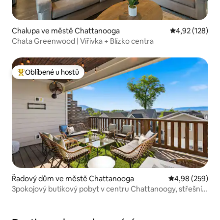
Chalupa ve městě Chattanooga
Průměrné hodn
4,92 (128)
Chata Greenwood | Vířivka + Blízko centra
Oblíbené u hostů
Nejlepší v kategorii Oblíbené u hostů
Řadový dům ve městě Chattanooga
Průměrné hodno
4,98 (259)
3pokojový butikový pobyt v centru Chattanoogy, střešní
prostor