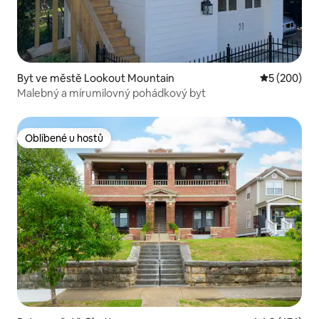
Byt ve městě Lookout Mountain
Průměrné ho
5 (200)
Malebný a mírumilovný pohádkový byt
Oblíbené u hostů
Oblíbené u hostů