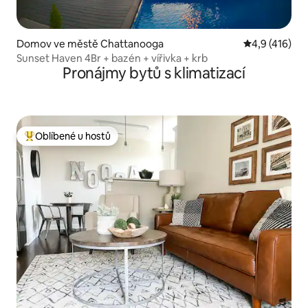
Domov ve městě Chattanooga
Průměrné hod
4,9 (416)
Sunset Haven 4Br + bazén + vířivka + krb
Pronájmy bytů s klimatizací
Oblíbené u hostů
Nejlepší v kategorii Oblíbené u hostů