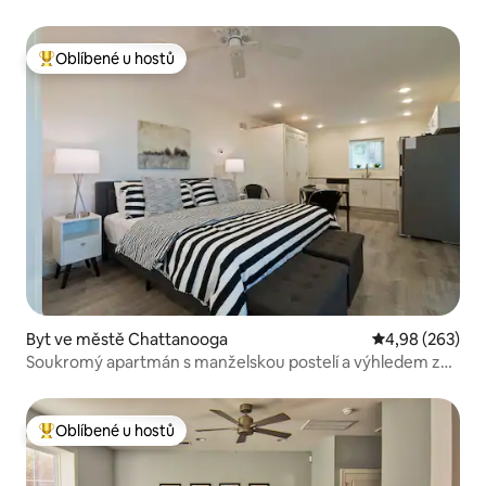
Oblíbené u hostů
Nejlepší v kategorii Oblíbené u hostů
Byt ve městě Chattanooga
Průměrné hodno
4,98 (263)
Soukromý apartmán s manželskou postelí a výhledem za
milion dolarů, pár minut od centra
Oblíbené u hostů
Nejlepší v kategorii Oblíbené u hostů