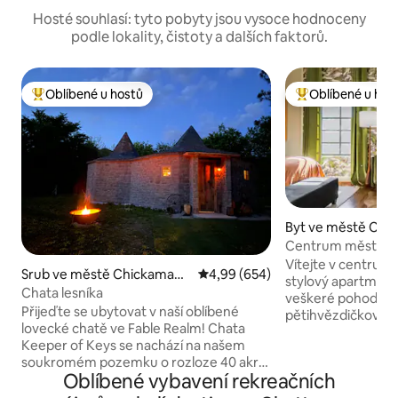
Hosté souhlasí: tyto pobyty jsou vysoce hodnoceny
podle lokality, čistoty a dalších faktorů.
Oblíbené u hostů
Oblíbené u hos
Nejlepší v kategorii Oblíbené u hostů
Nejlepší v kategor
Byt ve městě Cha
Centrum města / 
odjezdu / KING p
Vítejte v centru 
Srub ve městě Chickamaug
Průměrné hodnocení 4,99 z 5, 6
4,99 (654)
ZDARMA!
stylový apartmán s
a
Chata lesníka
veškeré pohodlí d
Přijeďte se ubytovat v naší oblíbené
pětihvězdičkového
lovecké chatě ve Fable Realm! Chata
zde manželskou pos
Keeper of Keys se nachází na našem
kde si užijete zas
soukromém pozemku o rozloze 40 akrů.
vysokorychlostní 
Oblíbené vybavení rekreačních
Vyzkoušej si své dovednosti při lovu
pracovní prostor 
pokladů, odpočiň si u ohně venku (obří