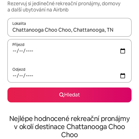
Rezervuj si jedinečné rekreační pronájmy, domovy
a další ubytování na Airbnb
Lokalita
Až budou výsledky k dispozici, můžeš si je procházet pomocí š
Příjezd
Odjezd
Hledat
Nejlépe hodnocené rekreační pronájmy
v okolí destinace Chattanooga Choo
Choo