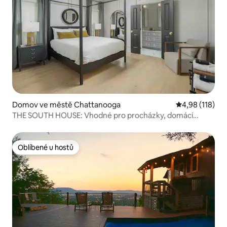
Domov ve městě Chattanooga
Průměrné hodn
4,98 (118)
THE SOUTH HOUSE: Vhodné pro procházky, domácí
mazlíčky a rodiny
Oblíbené u hostů
Oblíbené u hostů