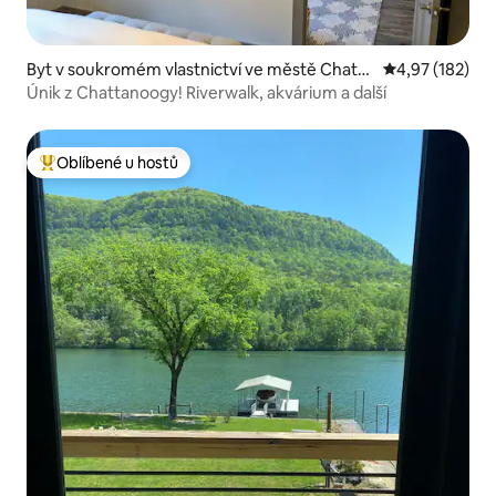
Byt v soukromém vlastnictví ve městě Chatta
Průměrné hodn
4,97 (182)
nooga
Únik z Chattanoogy! Riverwalk, akvárium a další
Oblíbené u hostů
Nejlepší v kategorii Oblíbené u hostů