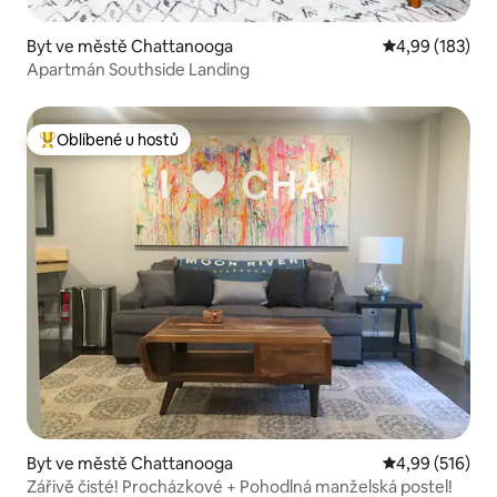
Byt ve městě Chattanooga
Průměrné hodn
4,99 (183)
Apartmán Southside Landing
Oblíbené u hostů
Nejlepší v kategorii Oblíbené u hostů
Byt ve městě Chattanooga
Průměrné hodn
4,99 (516)
Zářivě čisté! Procházkové + Pohodlná manželská postel!