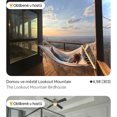
Oblíbené u hostů
Nejlepší v kategorii Oblíbené u hostů
Domov ve městě Lookout Mountain
Průměrné hodno
4,98 (303)
The Lookout Mountain Birdhouse
Oblíbené u hostů
Nejlepší v kategorii Oblíbené u hostů