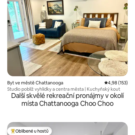
Byt ve městě Chattanooga
Průměrné hodn
4,98 (153)
Studio poblíž vyhlídky a centra města | Kuchyňský kout
Další skvělé rekreační pronájmy v okolí
místa Chattanooga Choo Choo
Oblíbené u hostů
Nejlepší v kategorii Oblíbené u hostů