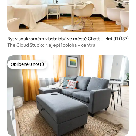
Byt v soukromém vlastnictví ve městě Chatta
Průměrné hodn
4,91 (137)
nooga
The Cloud Studio: Nejlepší poloha v centru
Oblíbené u hostů
Oblíbené u hostů