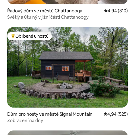
Řadový dům ve městě Chattanooga
Průměrné hodn
4,94 (310)
Světlý a útulný v jižní části Chattanoogy
Oblíbené u hostů
Nejlepší v kategorii Oblíbené u hostů
Dům pro hosty ve městě Signal Mountain
Průměrné hodno
4,94 (525)
Zobrazení na dny