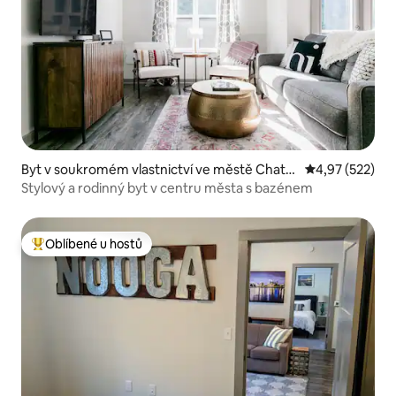
Byt v soukromém vlastnictví ve městě Chatta
Průměrné hodn
4,97 (522)
nooga
Stylový a rodinný byt v centru města s bazénem
Oblíbené u hostů
Nejlepší v kategorii Oblíbené u hostů