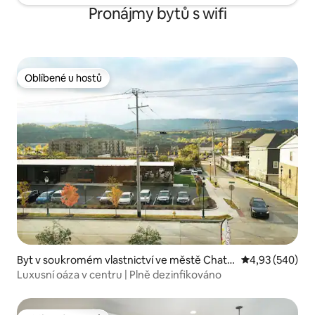
Pronájmy bytů s wifi
Oblíbené u hostů
Oblíbené u hostů
Byt v soukromém vlastnictví ve městě Chatt
Průměrné hodno
4,93 (540)
anooga
Luxusní oáza v centru | Plně dezinfikováno