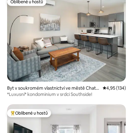
Oblíbené u hostů
Oblíbené u hostů
Byt v soukromém vlastnictví ve městě Chatta
Průměrné hodn
4,95 (134)
nooga
*Luxusní* kondominium v srdci Southside!
Oblíbené u hostů
Nejlepší v kategorii Oblíbené u hostů