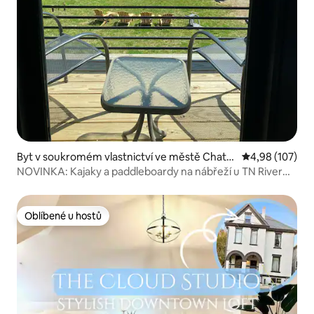
Byt v soukromém vlastnictví ve městě Chatta
Průměrné hodn
4,98 (107)
nooga
NOVINKA: Kajaky a paddleboardy na nábřeží u TN River
Gorge!
Oblíbené u hostů
Oblíbené u hostů