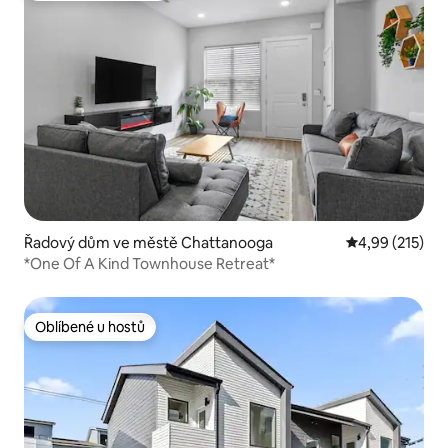
Řadový dům ve městě Chattanooga
Průměrné hodn
4,99 (215)
*One Of A Kind Townhouse Retreat*
Oblíbené u hostů
Oblíbené u hostů