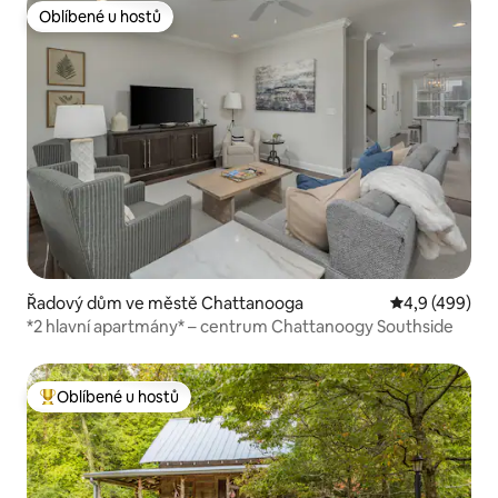
Oblíbené u hostů
Oblíbené u hostů
Řadový dům ve městě Chattanooga
Průměrné hod
4,9 (499)
*2 hlavní apartmány* – centrum Chattanoogy Southside
Oblíbené u hostů
Nejlepší v kategorii Oblíbené u hostů