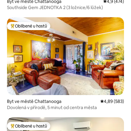
Byt ve městě Chattanooga
Průměrné hod
4,9 (474)
Southside Gem JEDNOTKA 2 (3 ložnice/6 lůžek)
Oblíbené u hostů
Nejlepší v kategorii Oblíbené u hostů
Byt ve městě Chattanooga
Průměrné hodno
4,89 (583)
Dovolená v přírodě, 5 minut od centra města
Oblíbené u hostů
Nejlepší v kategorii Oblíbené u hostů