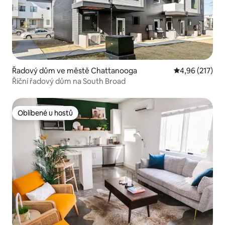
Řadový dům ve městě Chattanooga
Průměrné hodn
4,96 (217)
Říční řadový dům na South Broad
Oblíbené u hostů
Oblíbené u hostů