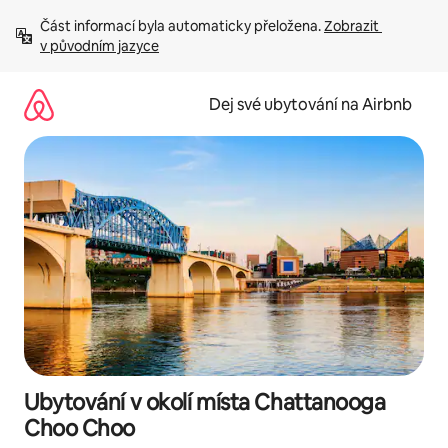
Přeskočit
Část informací byla automaticky přeložena. 
Zobrazit 
na
v původním jazyce
obsah
Dej své ubytování na Airbnb
Ubytování v okolí místa Chattanooga
Choo Choo