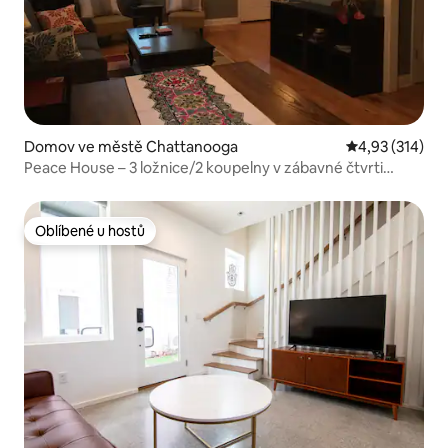
Domov ve městě Chattanooga
Průměrné hodn
4,93 (314)
Peace House – 3 ložnice/2 koupelny v zábavné čtvrti
Southside
Oblíbené u hostů
Oblíbené u hostů