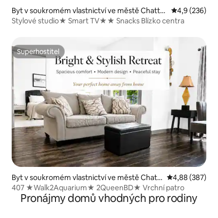
Byt v soukromém vlastnictví ve městě Chatta
Průměrné hod
4,9 (236)
nooga
Stylové studio★ Smart TV★★ Snacks Blízko centra
Superhostitel
Superhostitel
Byt v soukromém vlastnictví ve městě Chatt
Průměrné hodno
4,88 (387)
anooga
407 ★Walk2Aquarium★ 2QueenBD★ Vrchní patro
Pronájmy domů vhodných pro rodiny