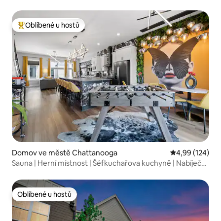
Oblíbené u hostů
Nejlepší v kategorii Oblíbené u hostů
Domov ve městě Chattanooga
Průměrné hodn
4,99 (124)
Sauna | Herní místnost | Šéfkuchařova kuchyně | Nabíječka
pro elektromobily
Oblíbené u hostů
Oblíbené u hostů