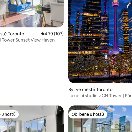
6 z 5, 128 hodnocení
stě Toronto
Průměrné hodnocení 4,79 z 5, 107 hodnocení
4,79 (107)
N Tower Sunset View Haven
Byt ve městě Toronto
Luxusní studio v CN Tower | Pá
Scotiabank Areny
 u hostů
Oblíbené u hostů
 u hostů
Oblíbené u hostů