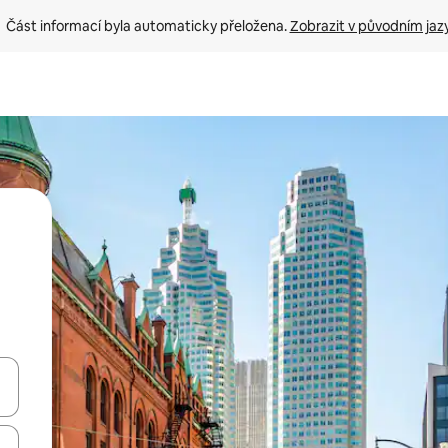
Část informací byla automaticky přeložena. 
Zobrazit v původním jaz
ázet pomocí šipek nahoru a dolů, dotykem nebo přejetím prstem.