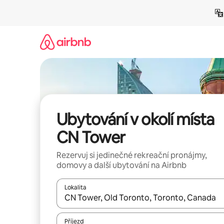
Přeskočit
na
obsah
Ubytování v okolí místa
CN Tower
Rezervuj si jedinečné rekreační pronájmy,
domovy a další ubytování na Airbnb
Lokalita
Až budou výsledky k dispozici, můžeš si je proch
Příjezd