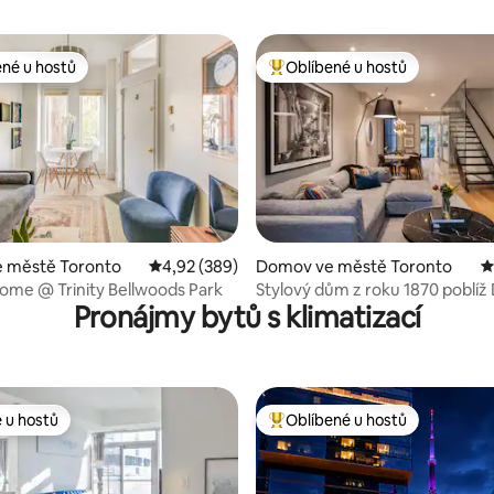
ené u hostů
Oblíbené u hostů
 v kategorii Oblíbené u hostů
Nejlepší v kategorii Oblíbené u 
 městě Toronto
Průměrné hodnocení 4,92 z 5, 389 hodnocení
4,92 (389)
Domov ve městě Toronto
P
í 5 z 5, 15 hodnocení
me @ Trinity Bellwoods Park
Stylový dům z roku 1870 poblíž D
Pronájmy bytů s klimatizací
District a Old Toronto
 u hostů
Oblíbené u hostů
 u hostů
Nejlepší v kategorii Oblíbené u 