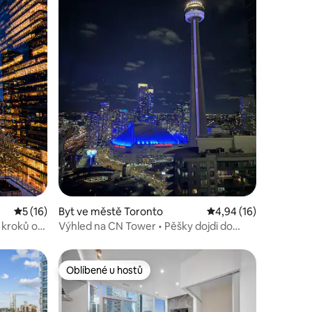
Průměrné hodnocení 5 z 5, 16 hodnocení
5 (16)
Byt ve městě Toronto
Průměrné hodnocení 4
4,94 (16)
r kroků od
Výhled na CN Tower • Pěšky dojdi do
Rogers Centre • 2 lůžka
Oblíbené u hostů
Oblíbené u hostů