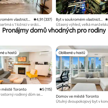
92 z 5, 221 hodnocení
kromém vlastnictví
Průměrné hodnocení 4,91 z 5, 337 hodnocení
4,91 (337)
Byt v soukromém vlastnictví
P
 Toronto
ve městě Toronto
artmá s 1 ložnicí v srdci
Úžasný výhled, velká manželská
Pronájmy domů vhodných pro rodiny
v srdci Toronta!
ené u hostů
Oblíbené u hostů
 v kategorii Oblíbené u hostů
Oblíbené u hostů
 městě Toronto
Průměrné hodnocení 5 z 5, 115 hodnocení
5 (115)
prostorný rodinný dům se
Domov ve městě Toronto
mi | Pěšky dojdeš k metru
 5 z 5, 87 hodnocení
Útulný dvoupokojový byt v ko
poblíž Scotiabank/Rogers/Unio