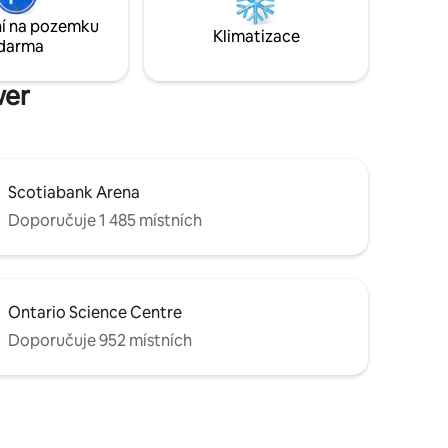
Vysokorychlostní wifi ✔ Pračka/Sušička
í na pozemku
estaurací,
Klimatizace
Více viz níže!
darma
domovský
.
wer
Scotiabank Arena
Doporučuje 1 485 místních
Ontario Science Centre
Doporučuje 952 místních