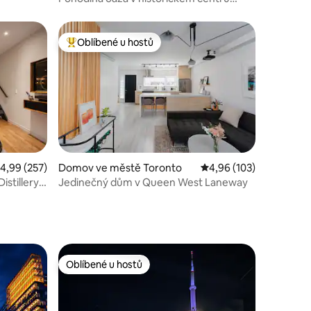
města
Oblíbené u hostů
hostů
Nejlepší v kategorii Oblíbené u hostů
růměrné hodnocení 4,99 z 5, 257 hodnocení
4,99 (257)
Domov ve městě Toronto
Průměrné hodnocení 4,
4,96 (103)
istillery
Jedinečný dům v Queen West Laneway
Oblíbené u hostů
hostů
Oblíbené u hostů