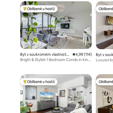
Oblíbené u hostů
Oblíbené
Nejlepší v kategorii Oblíbené u hostů
Oblíbené
Byt v soukromém vlastnictví
Průměrné hodnocení 4,
4,99 (114)
Byt v sou
ve městě Toronto
ve městě
Bright & Stylish 1 Bedroom Condo in King
Luxusní b
West
věž, CN T
Oblíbené u hostů
Oblíbené
Nejlepší v kategorii Oblíbené u hostů
Oblíbené