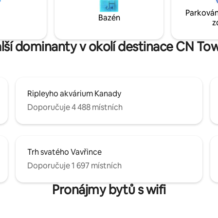
kolik ✓ minut od Union Station,
Toronta nedaleko CN Tower,
Parkován
k Arena, CN Tower a Rogers
Harbourfront, Rogers Centre, r
Bazén
z
bjev to nejlepší, co život ve
kaváren a dopravy. Dokonalý 
že nabídnout!
základ pro tvůj pobyt v Torontu
lší dominanty v okolí destinace CN To
Ripleyho akvárium Kanady
Doporučuje 4 488 místních
Trh svatého Vavřince
Doporučuje 1 697 místních
Pronájmy bytů s wifi