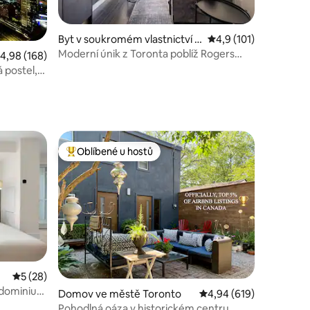
Byt v soukromém vlastnictví v
Průměrné hodnocení 4
4,9 (101)
e městě Toronto
Moderní únik z Toronta poblíž Rogers
růměrné hodnocení 4,98 z 5, 168 hodnocení
4,98 (168)
Centre + parkování
 postel,
Oblíbené u hostů
Nejlepší v kategorii Oblíbené u hostů
Průměrné hodnocení 5 z 5, 28 hodnocení
5 (28)
ndominiu
Domov ve městě Toronto
Průměrné hodnocení 4,
4,94 (619)
n
Pohodlná oáza v historickém centru