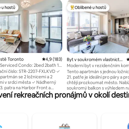
 u hostů
Oblíbené u hostů
 u hostů
Nejlepší v kategorii Oblíbené u 
93 z 5, 154 hodnocení
stě Toronto
Průměrné hodnocení 4,9 z 5, 183 hodnocení
4,9 (183)
Byt v soukromém vlastnictví
P
ve městě Toronto
Serviced Condo: 2bed 2bath 1
Moderní byt v rezidenčním ko
ing
blízko CN Tower a centra
ační číslo: STR-2207-FXLKVD ✓
Tento apartmán s jednou ložnic
partmán se 2 ložnicemi a 2
21. patře je ideální pro páry a pr
i v srdci města ✓ Nádherný
chtějí prozkoumat město. Nabí
3. patra na Harbor Front a
soukromý balkon s výhledem n
ení rekreačních pronájmů v okolí des
sland. ✓ Bezplatné parkování,
panoráma města. Odpočiň si na 
vená kuchyně, Wi-Fi a Smart
velikosti king s prémiovou matr
hovejte si chladnou hlavu díky
nebo na rozkládací pohovce, kt
klimatizaci. ✓ Nepřetržitá
prostor až pro 4 hosty. Vychutne
 recepce. ✓ Přímý vnitřní
moderní interiér s plně vybave
o Longo's a LCBO přes P.A.T.H.
kuchyní, vlastní prádelnou, prv
ní lokalita: zábavní a finanční
zpracováním a Wi-Fi. Nachází s