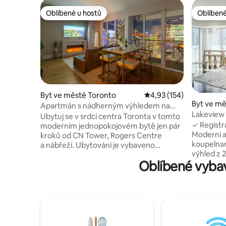
Oblíbené u hostů
Oblíbené
Oblíbené u hostů
Oblíbené
Byt ve městě Toronto
Průměrné hodnocení 4,
4,93 (154)
Byt ve mě
Apartmán s nádherným výhledem na
Lakeview 
panoráma města, pár kroků od CN Tower
Ubytuj se v srdci centra Toronta v tomto
free park
✓ Registr
moderním jednopokojovém bytě jen pár
Moderní a
kroků od CN Tower, Rogers Centre
koupelnam
a nábřeží. Ubytování je vybaveno
výhled z 2
pohodlnou manželskou postelí queen
Oblíbené vybav
Central I
v ložnici a rozkládací pohovkou
plně vyba
v obývacím pokoji, takže je ideální pro
TV. ✓ Zac
páry nebo malé skupiny. Užij si výhled na
centrální 
panoráma města z oken sahajících od
ostraha a
podlahy až ke stropu nebo si odpočiň na
přístup d
soukromém balkóně. Součástí
✓ Prvotříd
apartmánu je plně vybavená kuchyň,