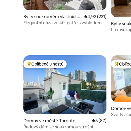
Byt v soukromém vlastnictví
Průměrné hodnocení 4,
4,92 (221)
ve městě Toronto
Elegantní oáza ve 40. patře s výhledem
Byt v sou
na CN Tower a jezero
ve městě
Luxusní ap
Toronta
Oblíbené u hostů
Oblíb
Nejlepší v kategorii Oblíbené u hostů
Nejlepší
Domov ve
Světlý a 
3 ložnice
Domov ve městě Toronto
Průměrné hodnocení
5 (87)
Řadový dům se soukromou střešní