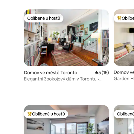
terasou
Oblíbené u hostů
Oblíb
Oblíbené u hostů
Nejlepší
Domov ve
Domov ve městě Toronto
Průměrné hodnocen
5 (15)
Garden Ho
Elegantní 3pokojový dům v Torontu •
Plně vybavený + klavír
Oblíbené u hostů
Oblíbené
Nejlepší v kategorii Oblíbené u hostů
Oblíbené