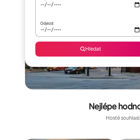
Odjezd
Hledat
Nejlépe hodno
Hosté souhlasí: