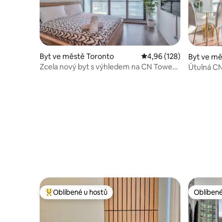
Byt ve městě Toronto
Průměrné hodnocení 4,9
4,96 (128)
Byt ve mě
Zcela nový byt s výhledem na CN Tower
Útulná C
na 35. patře
Oblíbené u hostů
Oblíbené
Nejlepší v kategorii Oblíbené u hostů
Oblíbené