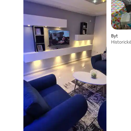
Byt
Historick