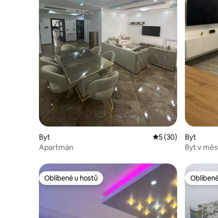
Byt
Průměrné hodnocení
5 (30)
Byt
Apartmán
Byt v měst
Oblíbené u hostů
Oblíbené
Oblíbené u hostů
Oblíbené