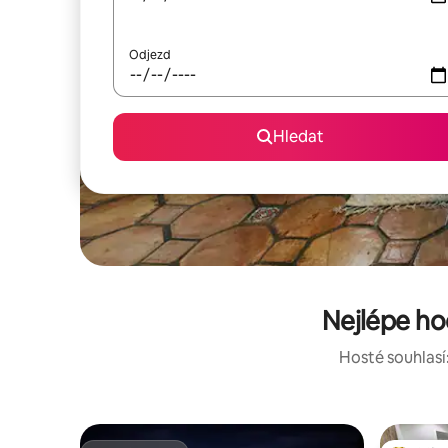
Odjezd
Hledat
Nejlépe ho
Hosté souhlasí: