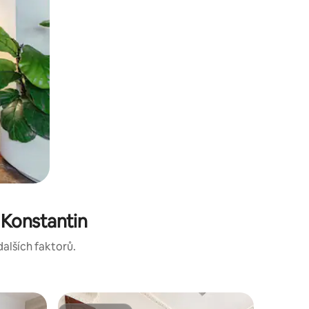
 Konstantin
dalších faktorů.
Byt ve m