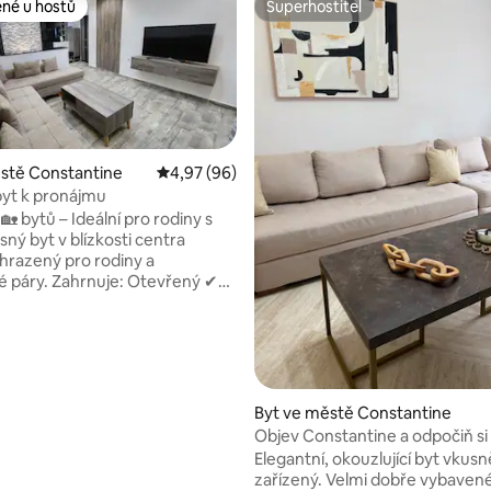
ené u hostů
Superhostitel
 v kategorii Oblíbené u hostů
Superhostitel
stě Constantine
Průměrné hodnocení 4,97 z 5, 96 hodnocení
4,97 (96)
yt k pronájmu
,83 z 5, 52 hodnocení
 bytů – Ideální pro rodiny s
hrazený pro rodiny a
y. Zahrnuje: Otevřený ✔
koj s kuchyní ✔ 2 ložnice (1
želská postel + 3 lůžka) ✔
 parkování ✔ Tramvaj přes ulici
El Amir Abdelkader 5 minut
 patro s výtahem ✔ Wifi
ci (optické vlákno) ✔ Doprava
Byt ve městě Constantine
do apartmánu (za příplatek) ✔
Objev Constantine a odpočiň si
(navíc) ✔ Doprava do jiných
Elegantní, okouzlující byt vkusn
měst (navíc) 📩 Kontaktuj mě!
zařízený. Velmi dobře vybaven