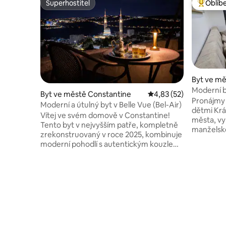
Superhostitel
Oblíb
Superhostitel
Nejlepší
Byt ve mě
Moderní b
Byt ve městě Constantine
Průměrné hodnocení 4
4,83 (52)
Pronájmy 
Moderní a útulný byt v Belle Vue (Bel-Air)
dětmi Krásný byt v blízkosti centra
Vítej ve svém domově v Constantine!
města, vy
Tento byt v nejvyšším patře, kompletně
manželské pár
zrekonstruovaný v roce 2025, kombinuje
obývací po
moderní pohodlí s autentickým kouzlem.
menší man
Jeho největším přínosem je soukromá
Bezplatné
terasa s dechberoucím panoramatickým
✔ Mešita 
výhledem na město. Je to ideální místo
jízdy ✔ 5.
pro ranní kávu, drinky při západu slunce
k dispozi
nebo prostě jen relaxaci pod hvězdami.
z letiště 
Z apartmánu se snadno dostaneš
Průvodce 
k největším památkám města: jeho
ikonickým visutým mostům, staré