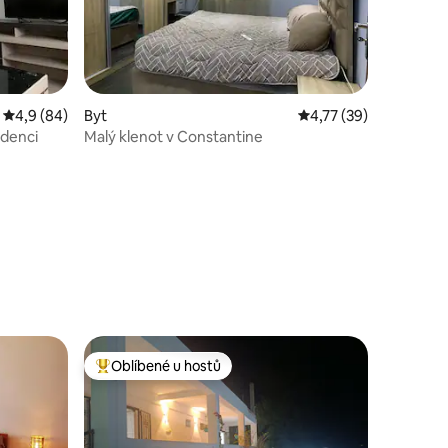
Průměrné hodnocení 4,9 z 5, 84 hodnocení
4,9 (84)
Byt
Průměrné hodnocení 4
4,77 (39)
idenci
Malý klenot v Constantine
Oblíbené u hostů
Nejlepší v kategorii Oblíbené u hostů