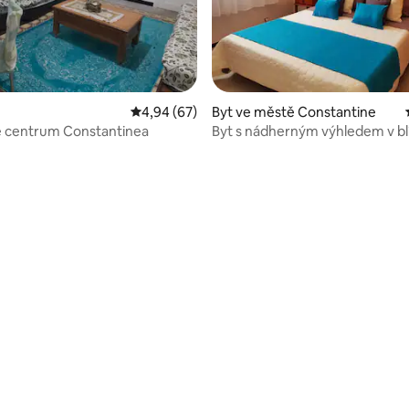
Průměrné hodnocení 4,94 z 5, 67 hodnocení
4,94 (67)
Byt ve městě Constantine
é centrum Constantinea
Byt s nádherným výhledem v blí
centra města