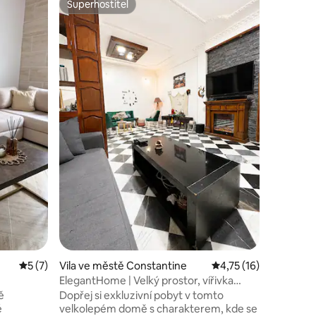
Superhostitel
Oblíben
Superhostitel
Oblíben
𝕮𝖔𝖓𝖋𝖔𝖗𝖛 & 
Welcome
krátkodobé nebo dlouhodob
Prostorný
optimáln
a kvalit
ideální p
čtvrtí v 
a nachází
občanské
vřelou a
poplatek 
interneto
Průměrné hodnocení 5 z 5, 7 hodnocení
5 (7)
Vila ve městě Constantine
Průměrné hodnocení 4
4,75 (16)
ElegantHome | Velký prostor, vířivka
a klimatizace
ě
Dopřej si exkluzivní pobyt v tomto
é
velkolepém domě s charakterem, kde se