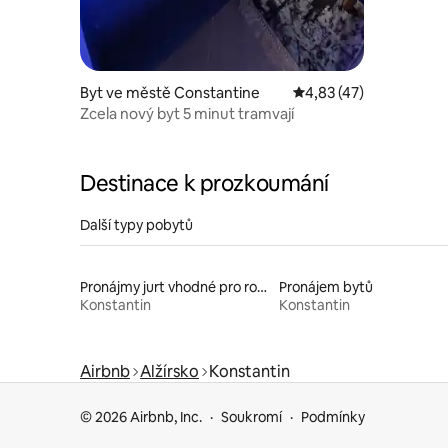
Byt ve městě Constantine
Průměrné hodnocení 4
4,83 (47)
Zcela nový byt 5 minut tramvají
Destinace k prozkoumání
Další typy pobytů
Pronájmy jurt vhodné pro rodiny s dětmi
Pronájem bytů
Konstantin
Konstantin
Airbnb
Alžírsko
Konstantin
© 2026 Airbnb, Inc.
Soukromí
Podmínky