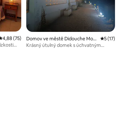
Průměrné hodnocení 4,88 z 5, 75 hodnocení
4,88 (75)
Domov ve městě Didouche Mour
Průměrné hodnocen
5 (17)
ad
zkosti
Krásný útulný domek s úchvatným
výhledem