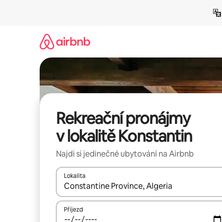
Přeskočit
na
obsah
Rekreační pronájmy
v lokalitě Konstantin
Najdi si jedinečné ubytování na Airbnb
Lokalita
Až budou výsledky k dispozici, můžeš si je proch
Příjezd