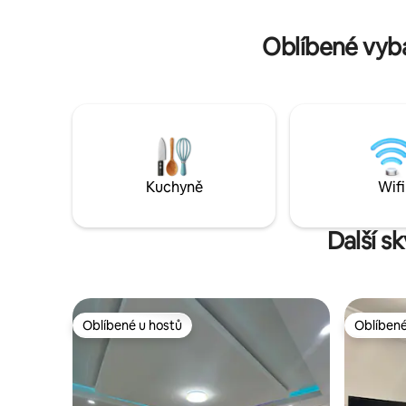
medíně, muzeím a místní gastronomii.
Nedaleko jsou také kavárny, restaurace
Oblíbené vyb
a obchody.
Kuchyně
Wifi
Další s
Oblíbené u hostů
Oblíbené
Oblíbené u hostů
Oblíbené