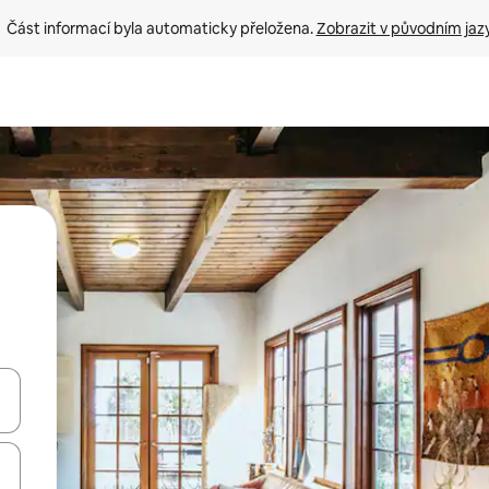
Část informací byla automaticky přeložena. 
Zobrazit v původním jaz
ázet pomocí šipek nahoru a dolů, dotykem nebo přejetím prstem.