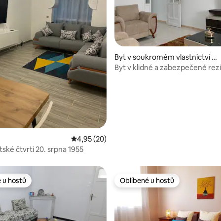
Byt v soukromém vlastnictví v
e městě El Khroub
Byt v klidné a zabezpečené rez
 5 z 5, 30 hodnocení
Průměrné hodnocení 4,95 z 5, 20 hodnocení
4,95 (20)
ské čtvrti 20. srpna 1955
 u hostů
Oblíbené u hostů
 u hostů
Oblíbené u hostů