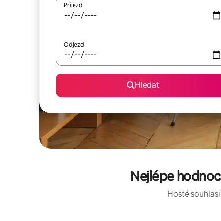
Příjezd
Odjezd
Hledat
Nejlépe hodno
Hosté souhlasí: