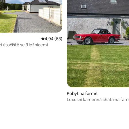
 5 z 5, 69 hodnocení
Průměrné hodnocení 4,94 z 5, 63 hodnocení
4,94 (63)
í útočiště se 3 ložnicemi
Pobyt na farmě
Luxusní kamenná chata na far
v ideální lokalitě