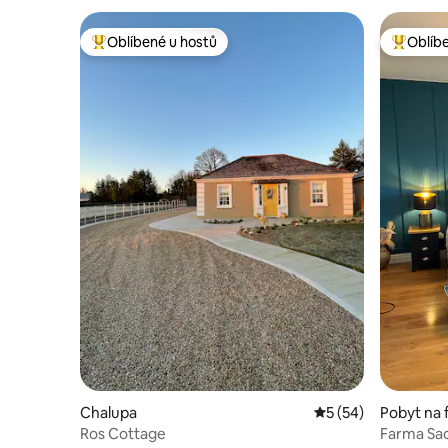
Oblíbené u hostů
Oblíb
Nejlepší v kategorii Oblíbené u hostů
Nejlepší
Chalupa
Průměrné hodnocení
5 (54)
Pobyt na
Ros Cottage
Farma Sa