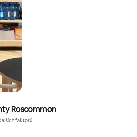
unty Roscommon
dalších faktorů.