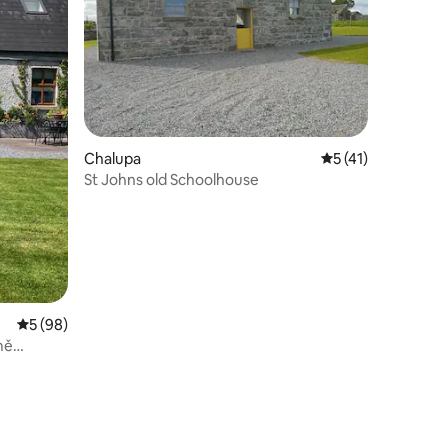
Chalupa
Průměrné hodnocen
5 (41)
St Johns old Schoolhouse
Průměrné hodnocení 5 z 5, 98 hodnocení
5 (98)
mě