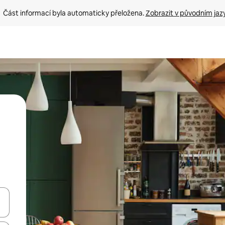
Část informací byla automaticky přeložena. 
Zobrazit v původním jaz
ázet pomocí šipek nahoru a dolů, dotykem nebo přejetím prstem.