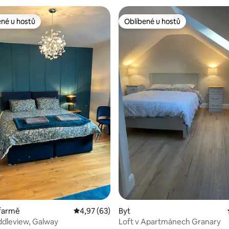
ené u hostů
Oblíbené u hostů
 v kategorii Oblíbené u hostů
Oblíbené u hostů
 5 z 5, 54 hodnocení
 farmě
Průměrné hodnocení 4,97 z 5, 63 hodnocení
4,97 (63)
Byt
ddleview, Galway
Loft v Apartmánech Granary