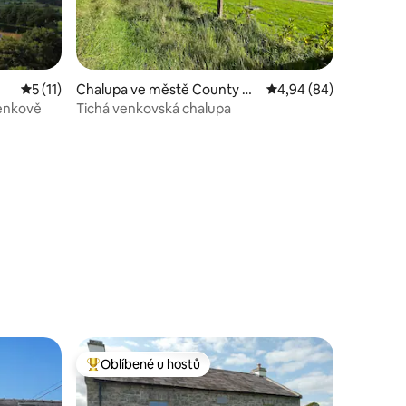
Průměrné hodnocení 5 z 5, 11 hodnocení
5 (11)
Chalupa ve městě County Ro
Průměrné hodnocení 4
4,94 (84)
scommon
enkově
Tichá venkovská chalupa
Oblíbené u hostů
hostů
Nejlepší v kategorii Oblíbené u hostů