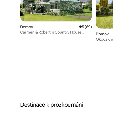
Domov
Průměrné hodnocení
5 (69)
Carmen & Robert 's Country House
Domov
Retreat
Okouzlujíc
Destinace k prozkoumání