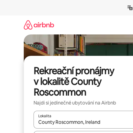
Přeskočit
na
obsah
Rekreační pronájmy
v lokalitě County
Roscommon
Najdi si jedinečné ubytování na Airbnb
Lokalita
Až budou výsledky k dispozici, můžeš si je proch