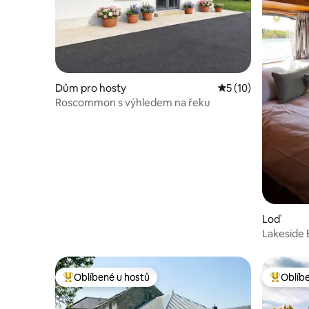
Dům pro hosty
Průměrné hodnocen
5 (10)
Roscommon s výhledem na řeku
Loď
Lakeside 
Oblíbené u hostů
Oblíb
Nejlepší v kategorii Oblíbené u hostů
Nejlepší