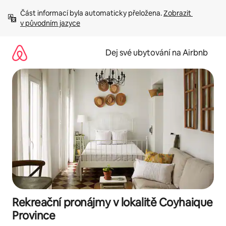
Přeskočit
Část informací byla automaticky přeložena. 
Zobrazit 
na
v původním jazyce
obsah
Dej své ubytování na Airbnb
Rekreační pronájmy v lokalitě Coyhaique
Province