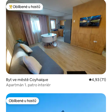
Oblíbené u hostů
Nejlepší v kategorii Oblíbené u hostů
Byt ve městě Coyhaique
Průměrné hod
4,93 (71)
Apartmán 1. patro interiér
Oblíbené u hostů
Oblíbené u hostů