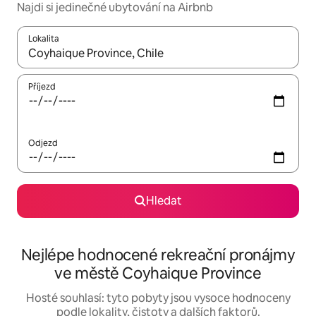
Najdi si jedinečné ubytování na Airbnb
Lokalita
Až budou výsledky k dispozici, můžeš si je procházet pomocí š
Příjezd
Odjezd
Hledat
Nejlépe hodnocené rekreační pronájmy
ve městě Coyhaique Province
Hosté souhlasí: tyto pobyty jsou vysoce hodnoceny
podle lokality, čistoty a dalších faktorů.