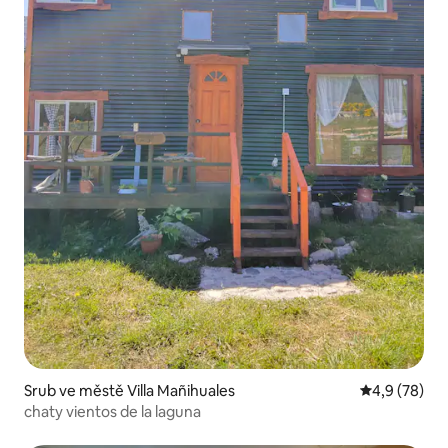
Srub ve městě Villa Mañihuales
Průměrné ho
4,9 (78)
chaty vientos de la laguna