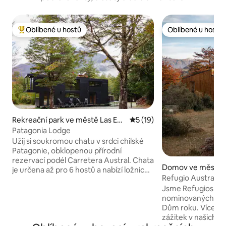
Oblíbené u hostů
Oblíbené u hostů
Nejlepší v kategorii Oblíbené u hostů
Oblíbené u hostů
Rekreační park ve městě Las Ens
Průměrné hodnocení 5 z 5,
5 (19)
enada
Patagonia Lodge
Užij si soukromou chatu v srdci chilské
Patagonie, obklopenou přírodní
rezervací podél Carretera Austral. Chata
Domov ve městě Vi
je určena až pro 6 hostů a nabízí ložnice
tillo
Refugio Austral Ca
na hotelové úrovni, plně vybavenou
Jsme Refugios Aus
kuchyni, terasy, panoramatickou
nominovaných čas
střechu a soukromou vířivku pod
Dům roku. Více než
patagonskou oblohou. Rezervace nabízí
zážitek v našich s
turistické stezky pro všechny věkové