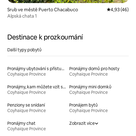
Srub ve městě Puerto Chacabuco
Průměrné hod
4,93 (46)
Alpská chata 1
Destinace k prozkoumání
Další typy pobytů
Pronájmy ubytování s přístupem k jezeru
Pronájmy domů pro hosty
Coyhaique Province
Coyhaique Province
Pronájmy, kam můžete vzít své domácí mazlíčky
Pronájmy mini domků
Coyhaique Province
Coyhaique Province
Penziony se snídaní
Pronájem bytů
Coyhaique Province
Coyhaique Province
Pronájmy chat
Zobrazit více
Coyhaique Province