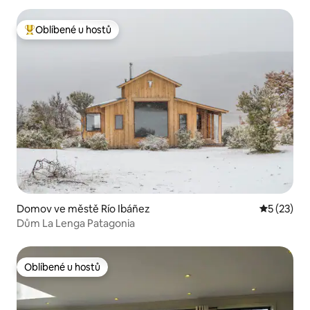
Oblíbené u hostů
Nejlepší v kategorii Oblíbené u hostů
Domov ve městě Río Ibáñez
Průměrné 
5 (23)
Dům La Lenga Patagonia
Oblíbené u hostů
Oblíbené u hostů