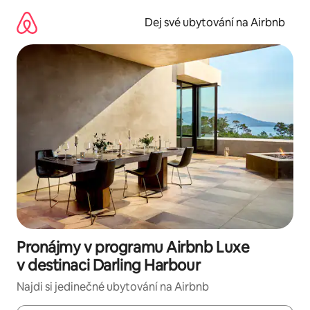
Přeskočit
na
Dej své ubytování na Airbnb
obsah
Pronájmy v programu Airbnb Luxe
v destinaci Darling Harbour
Najdi si jedinečné ubytování na Airbnb