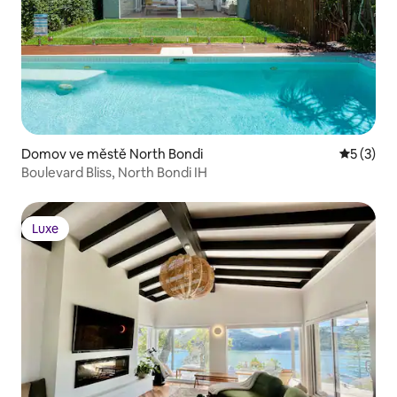
Domov ve městě North Bondi
Průměrné
5 (3)
Boulevard Bliss, North Bondi IH
Luxe
Luxe