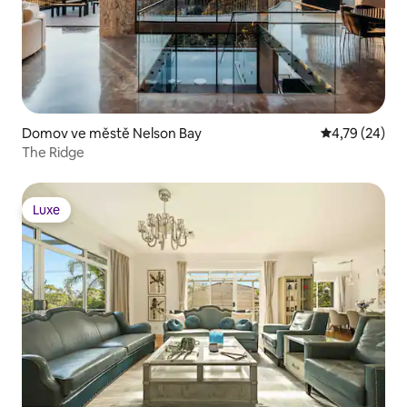
Domov ve městě Nelson Bay
Průměrné hod
4,79 (24)
The Ridge
Luxe
Luxe