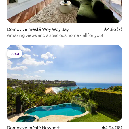
Domov ve městě Woy Woy Bay
Průměrné ho
4,86 (7)
Amazing views and a spacious home - all for you!
Luxe
Luxe
Domov ve městě Newport
Průměrné hod
4,94 (18)