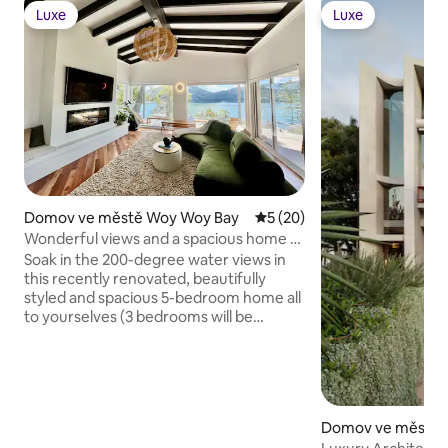
Luxe
Luxe
Luxe
Luxe
Domov ve městě Woy Woy Bay
Průměrné hodnocení 5 z 5,
5 (20)
Wonderful views and a spacious home -
all for you!
Soak in the 200-degree water views in
this recently renovated, beautifully
styled and spacious 5-bedroom home all
to yourselves (3 bedrooms will be
locked). Enjoy the spa, luxe lounge with
fireplace, artworks and designer kitchen
with an Italian espresso machine. Two
kayaks are available for your use too. 🛶
Just 1 hour from Sydney or Newcastle,
Domov ve městě
it’s tucked away in the exclusive enclave
wn