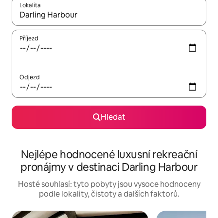
Lokalita
Až budou výsledky k dispozici, můžeš si je procházet pomocí š
Příjezd
Odjezd
Hledat
Nejlépe hodnocené luxusní rekreační
pronájmy v destinaci Darling Harbour
Hosté souhlasí: tyto pobyty jsou vysoce hodnoceny
podle lokality, čistoty a dalších faktorů.