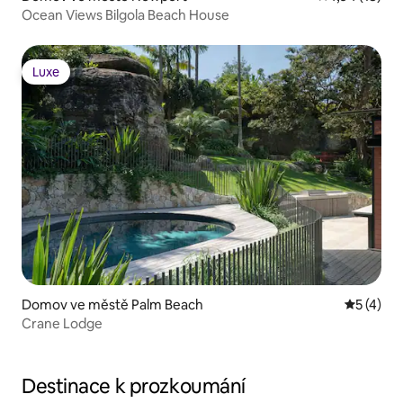
Ocean Views Bilgola Beach House
Luxe
Luxe
Domov ve městě Palm Beach
Průměrné
5 (4)
Crane Lodge
Destinace k prozkoumání