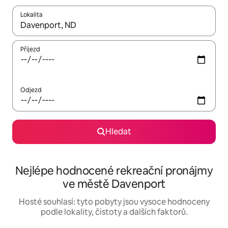
Lokalita
Až budou výsledky k dispozici, můžeš si je procházet pomocí š
Příjezd
Odjezd
Hledat
Nejlépe hodnocené rekreační pronájmy
ve městě Davenport
Hosté souhlasí: tyto pobyty jsou vysoce hodnoceny
podle lokality, čistoty a dalších faktorů.