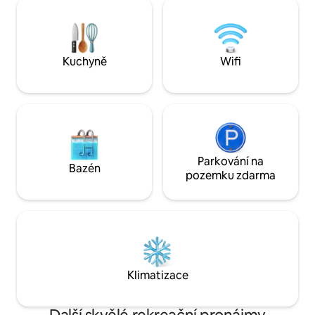
místními farmáři, a
Cabin“ a na kempy pro obytné vozy
k lovu! Základní cena 90 USD za noc, 30
v Sheyenne Oaks Campground.
USD za osobu a no
nad dva. Poplatek 
konci pobytu.
Kuchyně
Wifi
Parkování na
Bazén
pozemku zdarma
Klimatizace