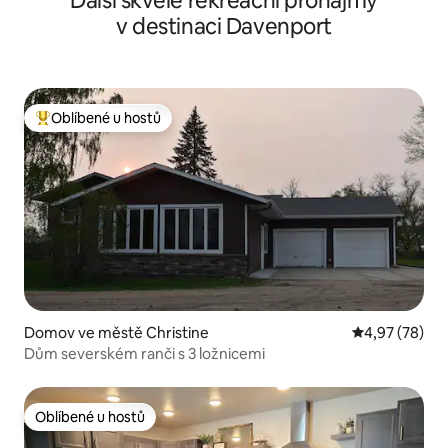
Další skvělé rekreační pronájmy
v destinaci Davenport
Oblíbené u hostů
Nejlepší v kategorii Oblíbené u hostů
Domov ve městě Christine
Průměrné hod
4,97 (78)
Dům severském ranči s 3 ložnicemi
Oblíbené u hostů
Oblíbené u hostů