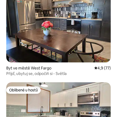
Byt ve městě West Fargo
Průměrné ho
4,9 (77)
Přijď, ubytuj se, odpočiň si - Světla
Oblíbené u hostů
Oblíbené u hostů