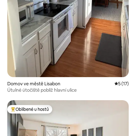
Domov ve městě Lisabon
Průměrné 
5 (17)
Útulné útočiště poblíž hlavní ulice
Oblíbené u hostů
Nejlepší v kategorii Oblíbené u hostů