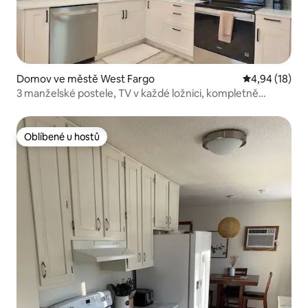
Domov ve městě West Fargo
Průměrné hod
4,94 (18)
3 manželské postele, TV v každé ložnici, kompletně
modernizované!
Oblíbené u hostů
Oblíbené u hostů