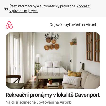
Přeskočit
Část informací byla automaticky přeložena. 
Zobrazit 
na
v původním jazyce
obsah
Dej své ubytování na Airbnb
Rekreační pronájmy v lokalitě Davenport
Najdi si jedinečné ubytování na Airbnb