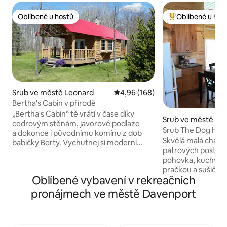
Oblíbené u hostů
Oblíbené u hos
Oblíbené u hostů
Nejlepší v kategor
Srub ve městě Leonard
Průměrné hodnocení 4,96 z 5, 1
4,96 (168)
Bertha's Cabin v přírodě
„Bertha's Cabin“ tě vrátí v čase díky
Srub ve městě Hal
cedrovým stěnám, javorové podlaze
Srub The Dog Hou
a dokonce i původnímu komínu z dob
Skvělá malá chata.
babičky Berty. Vychutnej si moderní
patrových postelí,
vybavení koupelny a kuchyně; gril LP.
pohovka, kuchyň a
Čeká na tebe manželská postel velikosti
pračkou a sušičkou. Na 3 akrec
Queen. Přines si vlastní povlečení
Oblíbené vybavení v rekreačních
vyhřívaným přístř
a ručníky. Na vyžádání je k dispozici
je můžete vzít dovnitř. Plně 
upgrade. Vyjdi ven do nádherné přírody
pronájmech ve městě Davenport
sporák a lednice a
na značené turistické stezky a na tisíce
ulici je bar Old Sc
akrů pozemků Lesnické služby. Pozvi
můžete dát pizzu a
přátele a rodinu do nedaleké „Andrew