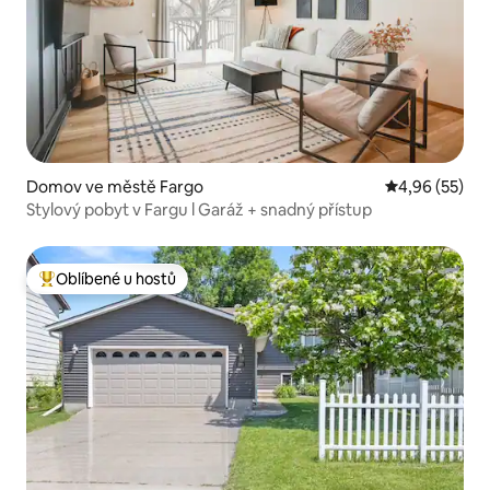
Domov ve městě Fargo
Průměrné hod
4,96 (55)
Stylový pobyt v Fargu l Garáž + snadný přístup
Oblíbené u hostů
Nejlepší v kategorii Oblíbené u hostů