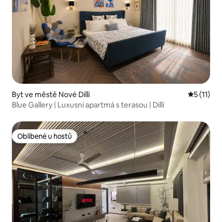
Byt ve městě Nové Dillí
Průměrné 
5 (11)
Blue Gallery | Luxusní apartmá s terasou | Dillí
Oblíbené u hostů
Oblíbené u hostů