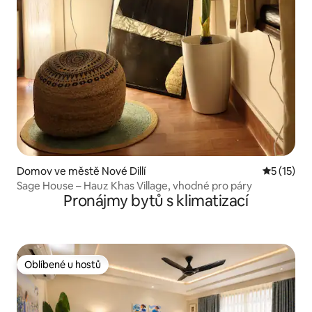
Domov ve městě Nové Dillí
Průměrné 
5 (15)
Sage House – Hauz Khas Village, vhodné pro páry
Pronájmy bytů s klimatizací
Oblíbené u hostů
Oblíbené u hostů