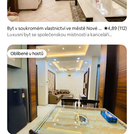
Byt v soukromém vlastnictví ve městě Nové D
Průměrné hodn
4,89 (112)
illí
Luxusní byt se společenskou místností a kanceláří
v AnandNiketanu poblíž letiště
Oblíbené u hostů
Oblíbené u hostů