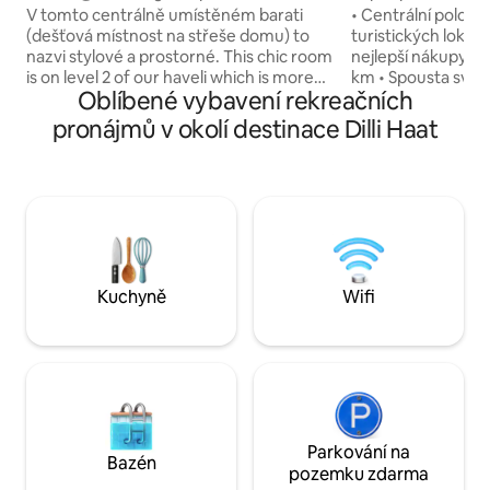
vzdušné a tiché
V tomto centrálně umístěném barati
• Centrální poloha 
(dešťová místnost na střeše domu) to
turistických lokalit 
nazvi stylové a prostorné. This chic room
nejlepší nákupy pr
is on level 2 of our haveli which is more
km • Spousta světl
Oblíbené vybavení rekreačních
than 150yr old, Situated 100mtrs away
patře – BEZ výtahu
from green park metro station. Ano!
extrémně bezpečná
pronájmů v okolí destinace Dilli Haat
Přečetl/a jsi to správně. Uprostřed stále
minuty chůze • U
bzučícího jižního Dillí nabízíme klidný a
dostupné • Místní 
kuriózní otevřený prostor, kde si můžeš
čerstvým ovocem a
odpočinout, omladit se a cítit se
pouze 1 minutu c
inspirovaný. Naše panoramatické
daleko od domova
balkony tě vezmou zpět v čase, aby sis
kuchyně s nádobím
vzpomněl/a na staré dobré časy.
indického nebo mez
Disclamer: HIDDEN GEM !!
Super rychlá wifi
Kuchyně
Wifi
Parkování na
Bazén
pozemku zdarma