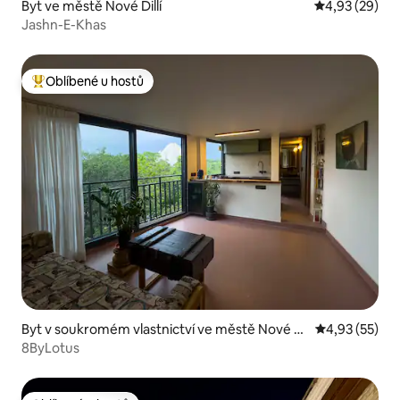
Byt ve městě Nové Dillí
Průměrné hod
4,93 (29)
Jashn-E-Khas
Oblíbené u hostů
Nejlepší v kategorii Oblíbené u hostů
Byt v soukromém vlastnictví ve městě Nové Di
Průměrné hod
4,93 (55)
llí
8ByLotus