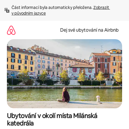
Přeskočit
Část informací byla automaticky přeložena. 
Zobrazit 
na
v původním jazyce
obsah
Dej své ubytování na Airbnb
Ubytování v okolí místa Milánská
katedrála