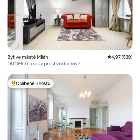
Byt ve městě Milán
Průměrné hodno
4,97 (539)
DUOMO Luxus v prestižní budově
Oblíbené u hostů
Nejlepší v kategorii Oblíbené u hostů