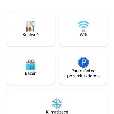
cítil/a lépe než v hotelu (nabídka
▰ WiFi UltraFast 
polštářů, povlečení, vybavení Aesop,
PŘÍJEZD A ODJEZD ÚLOŽNÝ PROS
plně vybavená kuchyň s kávou
NA ZAVAZADLA ▰ 2 stanice metra dol
Nespresso, rychlovarnou konvicí,
M1Duomo / M3 Du
myčkou nádobí, pračkou, vysoušečem
SPOJENÍ se všemi vlakovými STANICEMI
vlasů, ultra rychlým Wi-Fi a televizí Sony).
/ LETIŠTI - Dobré/
obchody dole
Kuchyně
Wifi
Parkování na
Bazén
pozemku zdarma
Klimatizace