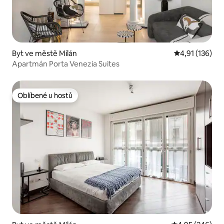
Byt ve městě Milán
Průměrné hodn
4,91 (136)
Apartmán Porta Venezia Suites
Oblíbené u hostů
Oblíbené u hostů