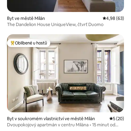
Byt ve městě Milán
Průměrné hodn
4,98 (63)
The Dandelion House UniqueView, čtvrť Duomo
Oblíbené u hostů
Nejlepší v kategorii Oblíbené u hostů
Byt v soukromém vlastnictví ve městě Milán
Průměrné 
5 (20)
Dvoupokojový apartmán v centru Milána • 15 minut od
Duoma • Balkon