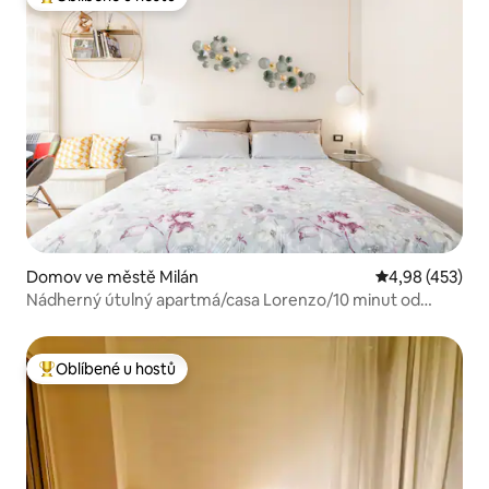
Nejlepší v kategorii Oblíbené u hostů
Domov ve městě Milán
Průměrné hodn
4,98 (453)
Nádherný útulný apartmá/casa Lorenzo/10 minut od
Duomo
Oblíbené u hostů
Nejlepší v kategorii Oblíbené u hostů