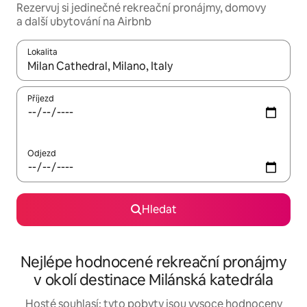
Rezervuj si jedinečné rekreační pronájmy, domovy
a další ubytování na Airbnb
Lokalita
Až budou výsledky k dispozici, můžeš si je procházet pomocí š
Příjezd
Odjezd
Hledat
Nejlépe hodnocené rekreační pronájmy
v okolí destinace Milánská katedrála
Hosté souhlasí: tyto pobyty jsou vysoce hodnoceny