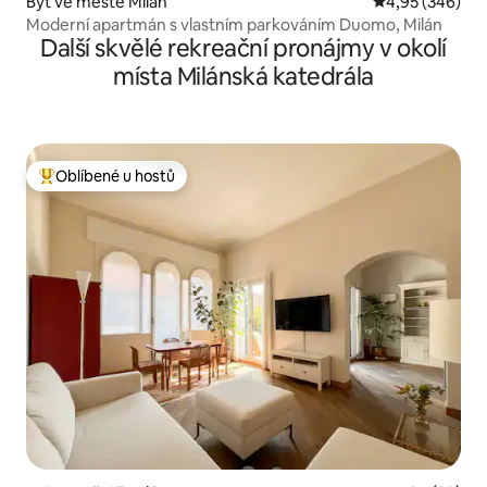
Byt ve městě Milán
Průměrné hodno
4,95 (346)
Moderní apartmán s vlastním parkováním Duomo, Milán
Další skvělé rekreační pronájmy v okolí
místa Milánská katedrála
Oblíbené u hostů
Nejlepší v kategorii Oblíbené u hostů