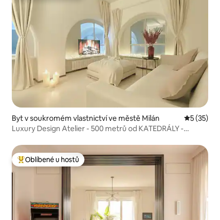
Byt v soukromém vlastnictví ve městě Milán
Průměrné 
5 (35)
Luxury Design Atelier - 500 metrů od KATEDRÁLY -
klimatizace
Oblíbené u hostů
Nejlepší v kategorii Oblíbené u hostů