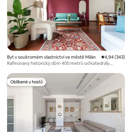
Byt v soukromém vlastnictví ve městě Milán
Průměrné hodno
4,94 (343)
Rafinovaný historický dům 400 metrů od katedrály
Duomo!
Oblíbené u hostů
Oblíbené u hostů