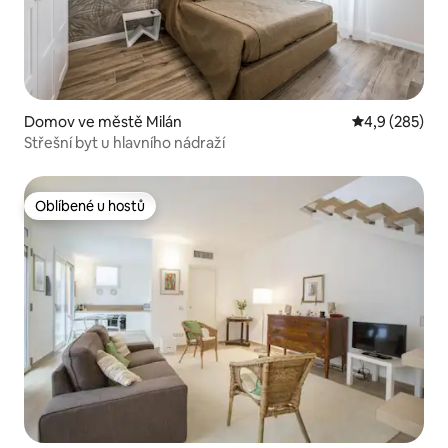
Domov ve městě Milán
Průměrné hod
4,9 (285)
Střešní byt u hlavního nádraží
Oblíbené u hostů
Oblíbené u hostů