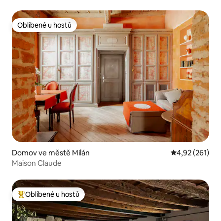
Oblíbené u hostů
Oblíbené u hostů
Domov ve městě Milán
Průměrné hodn
4,92 (261)
Maison Claude
Oblíbené u hostů
Nejlepší v kategorii Oblíbené u hostů