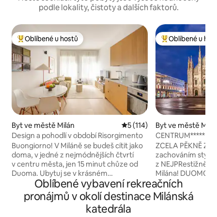
podle lokality, čistoty a dalších faktorů.
Oblíbené u hostů
Oblíbené u hos
Nejlepší v kategorii Oblíbené u hostů
Nejlepší v kategor
Byt ve městě Milán
Průměrné hodnocení 5 z 5, 
5 (114)
Byt ve městě Milá
Design a pohodlí v období Risorgimento
CENTRUM***** DU
>REALITNÍ DEZIN
Buongiorno! V Miláně se budeš cítit jako
ZCELA PĚKNĚ ZR
doma, v jedné z nejmódnějších čtvrtí
zachováním stylu a
v centru města, jen 15 minut chůze od
z NEJPRestižnějš
Duoma. Ubytuj se v krásném
Milána! DUOMO je 
Oblíbené vybavení rekreačních
designovém bytě na ulici Via Archimede,
nábytek na míru 
jen 3 minuty od slavné restaurace
DESIGNU. Až 6 dos
pronájmů v okolí destinace Milánská
Giacomo. Skutečný luxusní zážitek s
postýlky ▰ ▰ výtah recepce ▰ na
katedrála
opravdovým důrazem na detail, aby ses
POMOC A PODPOR