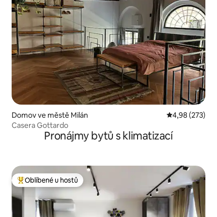
Domov ve městě Milán
Průměrné hodno
4,98 (273)
Casera Gottardo
Pronájmy bytů s klimatizací
Oblíbené u hostů
Nejlepší v kategorii Oblíbené u hostů