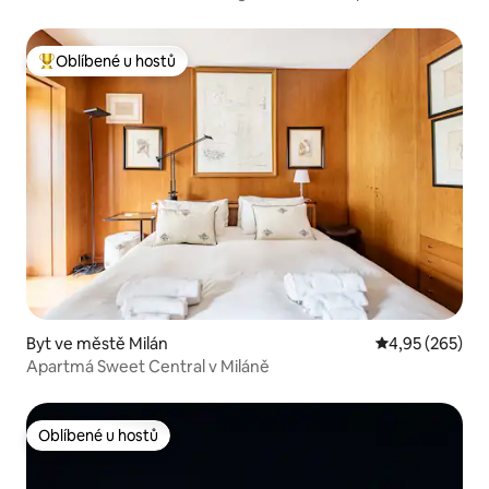
úložiště
Oblíbené u hostů
Nejlepší v kategorii Oblíbené u hostů
Byt ve městě Milán
Průměrné hodno
4,95 (265)
Apartmá Sweet Central v Miláně
Oblíbené u hostů
Oblíbené u hostů