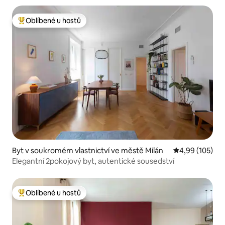
Oblíbené u hostů
Nejlepší v kategorii Oblíbené u hostů
Byt v soukromém vlastnictví ve městě Milán
Průměrné hodn
4,99 (105)
Elegantní 2pokojový byt, autentické sousedství
Oblíbené u hostů
Nejlepší v kategorii Oblíbené u hostů