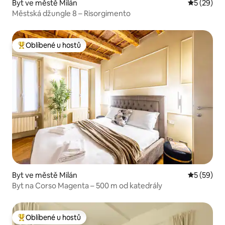
Byt ve městě Milán
Průměrné 
5 (29)
Městská džungle 8 – Risorgimento
Oblíbené u hostů
Nejlepší v kategorii Oblíbené u hostů
Byt ve městě Milán
Průměrné 
5 (59)
Byt na Corso Magenta – 500 m od katedrály
Oblíbené u hostů
Nejlepší v kategorii Oblíbené u hostů