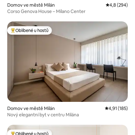
Domov ve městě Milán
Průměrné hodn
4,8 (294)
Corso Genova House – Milano Center
Oblíbené u hostů
Nejlepší v kategorii Oblíbené u hostů
Domov ve městě Milán
Průměrné hodn
4,91 (185)
Nový elegantní byt v centru Milána
Oblíbené u hostů