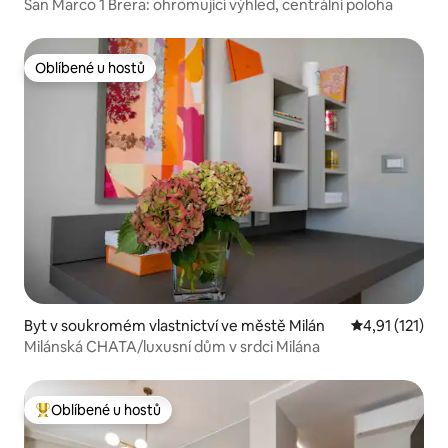
San Marco 1 Brera: ohromující výhled, centrální poloha
Oblíbené u hostů
Oblíbené u hostů
Byt v soukromém vlastnictví ve městě Milán
Průměrné hodn
4,91 (121)
Milánská CHATA/luxusní dům v srdci Milána
Oblíbené u hostů
Nejlepší v kategorii Oblíbené u hostů