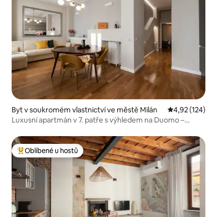
Byt v soukromém vlastnictví ve městě Milán
Průměrné hodn
4,92 (124)
Luxusní apartmán v 7. patře s výhledem na Duomo –
5 hostů
Oblíbené u hostů
Nejlepší v kategorii Oblíbené u hostů