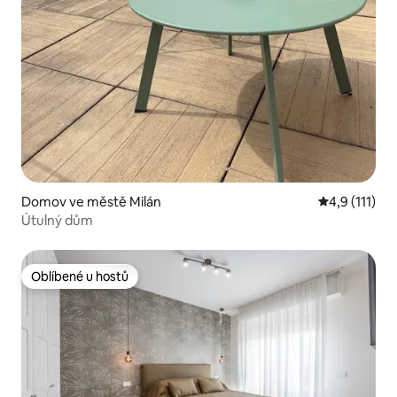
Domov ve městě Milán
Průměrné hod
4,9 (111)
Útulný dům
Oblíbené u hostů
Oblíbené u hostů