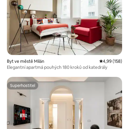
Byt ve městě Milán
Průměrné hodn
4,99 (158)
Elegantní apartmá pouhých 180 kroků od katedrály
Superhostitel
Superhostitel