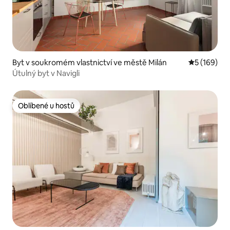
Byt v soukromém vlastnictví ve městě Milán
Průměrné h
5 (169)
Útulný byt v Navigli
Oblíbené u hostů
Oblíbené u hostů