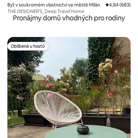
Byt v soukromém vlastnictví ve městě Milán
Průměrné hodno
4,84 (683)
THE DESIGNER'S_Deep Travel Home
Pronájmy domů vhodných pro rodiny
Oblíbené u hostů
Oblíbené u hostů