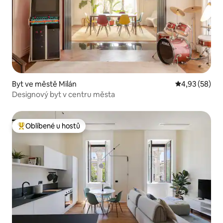
Byt ve městě Milán
Průměrné hod
4,93 (58)
Designový byt v centru města
Oblíbené u hostů
Nejlepší v kategorii Oblíbené u hostů