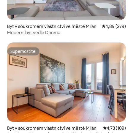
Byt v soukromém vlastnictví ve městě Milán
Průměrné hodno
4,89 (279)
Moderní byt vedle Duoma
Superhostitel
Superhostitel
Byt v soukromém vlastnictví ve městě Milán
Průměrné hodn
4,73 (109)