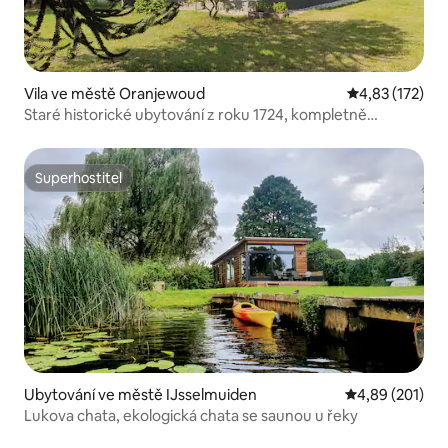
Vila ve městě Oranjewoud
Průměrné hodn
4,83 (172)
Staré historické ubytování z roku 1724, kompletně
zrekonstruované
Superhostitel
Superhostitel
Ubytování ve městě IJsselmuiden
Průměrné hodn
4,89 (201)
Lukova chata, ekologická chata se saunou u řeky