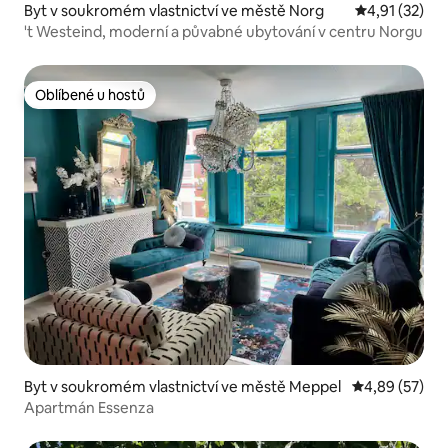
Byt v soukromém vlastnictví ve městě Norg
Průměrné hod
4,91 (32)
't Westeind, moderní a půvabné ubytování v centru Norgu
Oblíbené u hostů
Oblíbené u hostů
Byt v soukromém vlastnictví ve městě Meppel
Průměrné hod
4,89 (57)
Apartmán Essenza