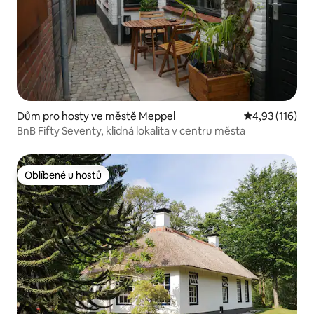
Dům pro hosty ve městě Meppel
Průměrné hodn
4,93 (116)
BnB Fifty Seventy, klidná lokalita v centru města
Oblíbené u hostů
Oblíbené u hostů