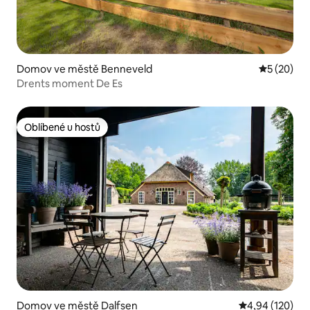
Domov ve městě Benneveld
Průměrné 
5 (20)
Drents moment De Es
Oblíbené u hostů
Oblíbené u hostů
Domov ve městě Dalfsen
Průměrné hodn
4,94 (120)