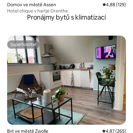
Domov ve městě Assen
Průměrné hodn
4,88 (129)
Hotel chique v hartje Drenthe
Pronájmy bytů s klimatizací
Superhostitel
Superhostitel
Byt ve městě Zwolle
Průměrné hodno
4,87 (265)