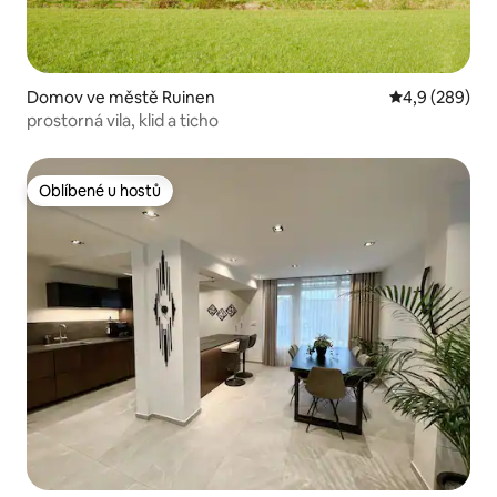
Domov ve městě Ruinen
Průměrné hodn
4,9 (289)
prostorná vila, klid a ticho
Oblíbené u hostů
Oblíbené u hostů