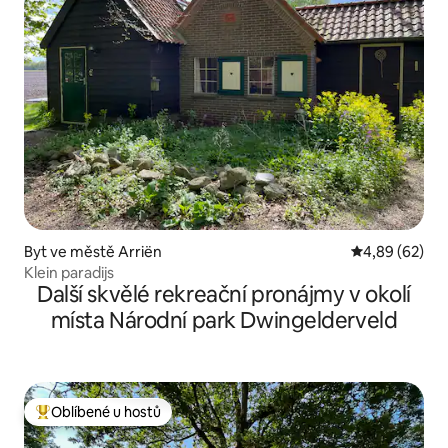
Byt ve městě Arriën
Průměrné hodn
4,89 (62)
Klein paradijs
Další skvělé rekreační pronájmy v okolí
místa Národní park Dwingelderveld
Oblíbené u hostů
Nejlepší v kategorii Oblíbené u hostů