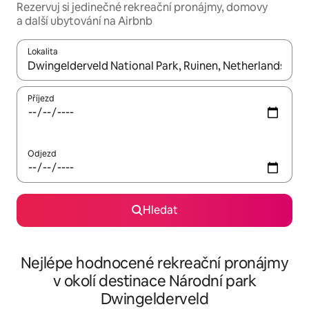
Rezervuj si jedinečné rekreační pronájmy, domovy
a další ubytování na Airbnb
Lokalita
Až budou výsledky k dispozici, můžeš si je procházet pomocí š
Příjezd
Odjezd
Hledat
Nejlépe hodnocené rekreační pronájmy
v okolí destinace Národní park
Dwingelderveld