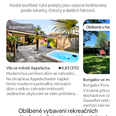
Hosté souhlasí: tyto pobyty jsou vysoce hodnoceny
podle lokality, čistoty a dalších faktorů.
Superhostitel
Oblíbené u hostů
Superhostitel
Oblíbené u hostů
Vila ve městě Appelscha
Průměrné hodnocení 4,83 z 5, 3
4,83 (370)
Moderní luxusní lesní dům se zahradními
pokoji, barem a vířivkou
Na okraji lesa Appelschaster najdeš
Bungalov ve měst
tento moderní a pohodlný rekreační
e
Bungalov Pura Vid
dům s velkou zahradní místností.
přírodní rezervaci
V krásné přírodní 
Jedinečné ubytování se vším potřebným
docházkové vzdále
vybavením. Ubytování je vybaveno
Gasselterveld / 't 
prostornou kuchyní s myčkou nádobí,
nachází náš nedá
kávovarem a kombinovanou
Oblíbené vybavení rekreačních
rekreační dům v 
mikrovlnnou troubou. Ubytování má
parku, který nabíz