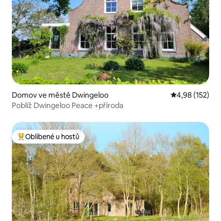
Domov ve městě Dwingeloo
Průměrné hodn
4,98 (152)
Poblíž Dwingeloo Peace +příroda
Oblíbené u hostů
Nejlepší v kategorii Oblíbené u hostů