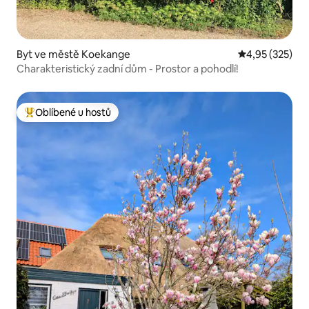
Byt ve městě Koekange
Průměrné hodn
4,95 (325)
Charakteristický zadní dům - Prostor a pohodlí!
Oblíbené u hostů
Nejlepší v kategorii Oblíbené u hostů