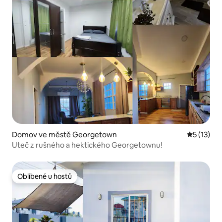
Domov ve městě Georgetown
Průměrné 
5 (13)
Uteč z rušného a hektického Georgetownu!
Oblíbené u hostů
Oblíbené u hostů