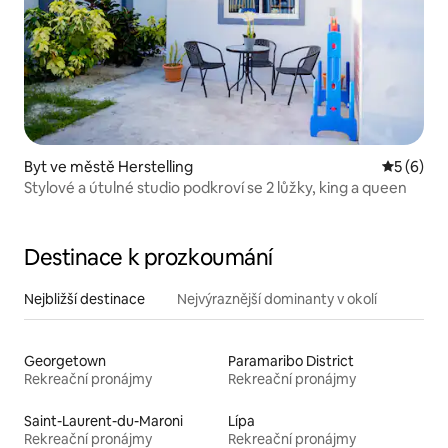
Byt ve městě Herstelling
Průměrné
5 (6)
Stylové a útulné studio podkroví se 2 lůžky, king a queen
Destinace k prozkoumání
Nejbližší destinace
Nejvýraznější dominanty v okolí
Georgetown
Paramaribo District
Rekreační pronájmy
Rekreační pronájmy
Saint-Laurent-du-Maroni
Lípa
Rekreační pronájmy
Rekreační pronájmy