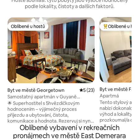
Hosté souhlasí: tyto pobyty jsou vysoce hodnoceny
podle lokality, čistoty a dalších faktorů.
Oblíbené u hostů
Oblíbené u hos
Oblíbené u hostů
Nejlepší v kategor
Byt ve městě Far
Byt ve městě Georgetown
Průměrné hodnocení 5 z 5,
5 (23)
Apartmá
Samostatný apartmán v Guyaně
Tento stylový apa
70 USD/noc.
🌟 Superhostitel s 5hvězdičkovým
nabízí dokonalou 
hodnocením – výjimečný proces
výhod a lokality. Ať
příjezdu a ubytování, čistota,
prozkoumal/a okolí
komunikace a hodnota. Rezervuj si nyní
pracoval/a na dálk
Oblíbené vybavení v rekreačních
a získej slevu. Měsíční slevy! Ideální pro
vše, co potřebuješ
služební cesty, krátkodobé pobyty,
pronájmech ve městě East Demerara
nezapomenutelný pobyt.
digitální nomády a návštěvníky. ✔