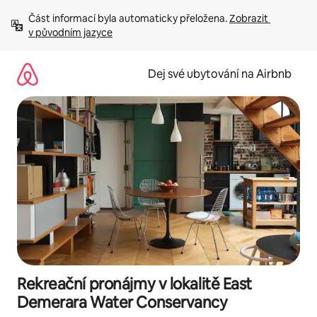
Přeskočit
Část informací byla automaticky přeložena. 
Zobrazit 
na
v původním jazyce
obsah
Dej své ubytování na Airbnb
Rekreační pronájmy v lokalitě East
Demerara Water Conservancy