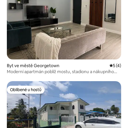
Byt ve městě Georgetown
Průměrné
5 (4)
Moderní apartmán poblíž mostu, stadionu a nákupního
centra
Oblíbené u hostů
Oblíbené u hostů