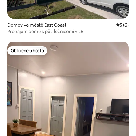
Domov ve městě East Coast
Průměrné
5 (6)
Pronájem domu s pěti ložnicemi v LBI
Oblíbené u hostů
Oblíbené u hostů