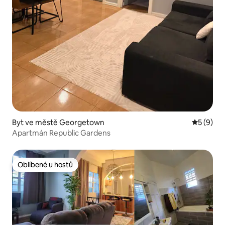
Byt ve městě Georgetown
Průměrné
5 (9)
Apartmán Republic Gardens
Oblíbené u hostů
Oblíbené u hostů