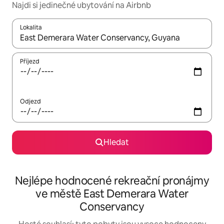
Najdi si jedinečné ubytování na Airbnb
Lokalita
Až budou výsledky k dispozici, můžeš si je procházet pomocí š
Příjezd
Odjezd
Hledat
Nejlépe hodnocené rekreační pronájmy
ve městě East Demerara Water
Conservancy