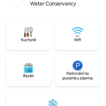
Water Conservancy
ideální polohu pro
Samostatná a soukromá jednotka ✔
nejlepšího, co tato
Rychlá Wi-Fi – ideální pro práci na dálku ✔
Georgetown, pulzuj
Pohodlná postel a čisté povlečení ✔
jen kousek jízdy 
Moderní koupelna s teplou a studenou
blízko, abyste si h
vodou ✔ Bezplatné parkování ✔ Flexibilní
daleko, abyste si odpoč
příjezd/odjezd 📍 V blízkosti
plně vybavenou k
supermarketů, restaurací, bankomatů,
obytný prostor a d
nákupního centra Amazonia a dalších
Kuchyně
Wifi
služeb, 15 minut od Georgetownu.
Parkování na
Bazén
pozemku zdarma