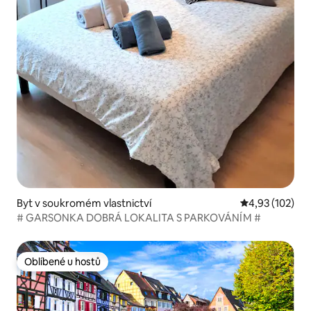
Byt v soukromém vlastnictví
Průměrné hodn
4,93 (102)
# GARSONKA DOBRÁ LOKALITA S PARKOVÁNÍM #
Oblíbené u hostů
Oblíbené u hostů