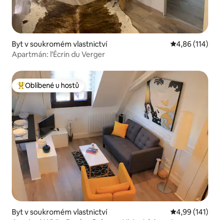
Byt v soukromém vlastnictví
Průměrné hodn
4,86 (114)
Apartmán: l'Écrin du Verger
Oblíbené u hostů
Nejlepší v kategorii Oblíbené u hostů
Byt v soukromém vlastnictví
Průměrné hodn
4,99 (141)