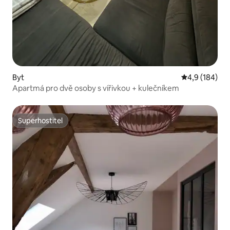
Byt
Průměrné hod
4,9 (184)
Apartmá pro dvě osoby s vířivkou + kulečníkem
Superhostitel
Superhostitel