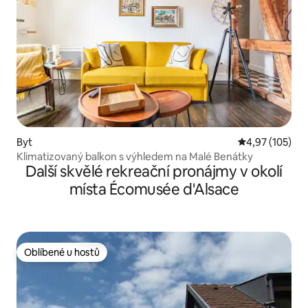
Byt
Průměrné hodn
4,97 (105)
Klimatizovaný balkon s výhledem na Malé Benátky
Další skvělé rekreační pronájmy v okolí
místa Écomusée d'Alsace
Oblíbené u hostů
Oblíbené u hostů