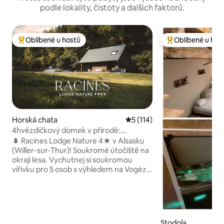
podle lokality, čistoty a dalších faktorů.
Oblíbené u hostů
Oblíbené u hos
Nejlepší v kategorii Oblíbené u hostů
Nejlepší v kategor
Horská chata
Průměrné hodnocení 5 z 5, 
5 (114)
4hvězdičkový domek v přírodě:
soukromá vířivka a výhled do lesa
🌲 Racines Lodge Nature 4★ v Alsasku
(Willer-sur-Thur)! Soukromé útočiště na
okraji lesa. Vychutnej si soukromou
vířivku pro 5 osob s výhledem na Vogézy
a ohniště. Prémiové pohodlí, plně
vybavené: povlečení, ručníky a uvítací
balíček pro začátek pobytu (káva a čaj,
prací prostředek, tablety do myčky,
toaletní papír atd.). Ideální pro
Stodola