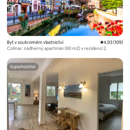
Byt v soukromém vlastnictví
Průměrné hodn
4,93 (109)
Colmar: nádherný apartmán (80 m2) v rezidenci 2
Superhostitel
Superhostitel