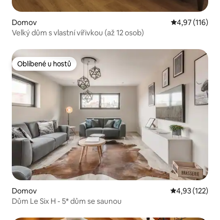
Domov
Průměrné hodn
4,97 (116)
Velký dům s vlastní vířivkou (až 12 osob)
Oblíbené u hostů
Oblíbené u hostů
Domov
Průměrné hodn
4,93 (122)
Dům Le Six H - 5* dům se saunou