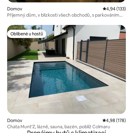
Domov
Průměrné hodn
4,94 (133)
Příjemný dům, v blízkosti všech obchodů, s parkováním
zdarma před domem. 10 minut od Mulhouse, 1 hodinu od
Štrasburku.
Oblíbené u hostů
Oblíbené u hostů
Domov
Průměrné hodn
4,98 (178)
Chata Munt'Z, lázně, sauna, bazén, poblíž Colmaru