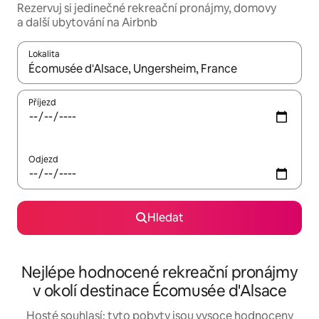
Rezervuj si jedinečné rekreační pronájmy, domovy
a další ubytování na Airbnb
Lokalita
Až budou výsledky k dispozici, můžeš si je procházet pomocí š
Příjezd
Odjezd
Hledat
Nejlépe hodnocené rekreační pronájmy
v okolí destinace Écomusée d'Alsace
Hosté souhlasí: tyto pobyty jsou vysoce hodnoceny