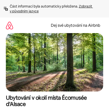
Přeskočit
Část informací byla automaticky přeložena. 
Zobrazit 
na
v původním jazyce
obsah
Dej své ubytování na Airbnb
Ubytování v okolí místa Écomusée
d'Alsace