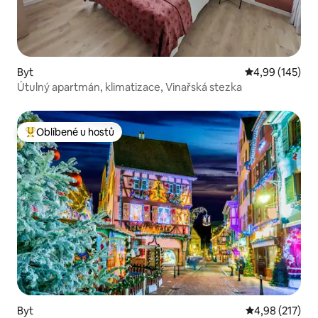
Byt
Průměrné hodn
4,99 (145)
Útulný apartmán, klimatizace, Vinařská stezka
Oblíbené u hostů
Nejlepší v kategorii Oblíbené u hostů
Byt
Průměrné hodn
4,98 (217)