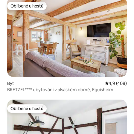
Oblíbené u hostů
Oblíbené u hostů
Byt
Průměrné hod
4,9 (408)
BRETZEL**** ubytování v alsaském domě, Eguisheim
Oblíbené u hostů
Oblíbené u hostů