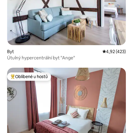
Byt
Průměrné hodn
4,92 (423)
Útulný hypercentrální byt "Ange"
Oblíbené u hostů
Nejlepší v kategorii Oblíbené u hostů