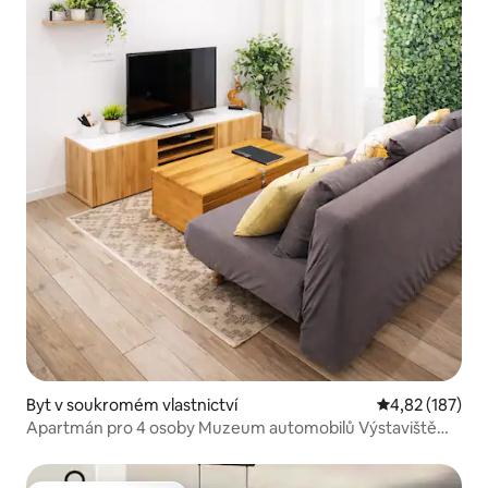
Byt v soukromém vlastnictví
Průměrné hodn
4,82 (187)
Apartmán pro 4 osoby Muzeum automobilů Výstaviště
Parkoviště zdarma