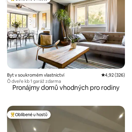
Nejlepší v kategorii Oblíbené u hostů
Byt v soukromém vlastnictví
Průměrné hodno
4,92 (326)
Ô dveře kb 1 garáž zdarma
Pronájmy domů vhodných pro rodiny
Oblíbené u hostů
Nejlepší v kategorii Oblíbené u hostů