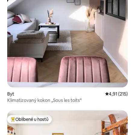
Byt
Průměrné hodn
4,91 (215)
Klimatizovaný kokon „Sous les toits“
Oblíbené u hostů
Nejlepší v kategorii Oblíbené u hostů