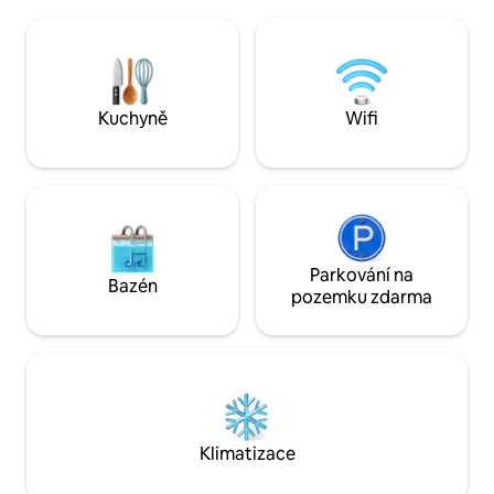
okouzlujícího útočiště, které vás čeká.
hracími prostory, d
Jen hodinu jízdy od mezinárodního
jako doma. Kromě 
letiště SJU a půl hodiny jízdy od
bezpečné, což zar
Národního deštného pralesa El Yunque.
pohodlný pobyt.
Kuchyně
Wifi
Parkování na
Bazén
pozemku zdarma
Klimatizace