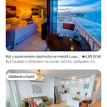
Byt v soukromém vlastnictví ve městě Luquill
Průměrné hodno
4,89 (434)
o
Byt na pláži s výhledem na oceán, ložnicí, výhledem na
město a bazénem
Oblíbené u hostů
Oblíbené u hostů