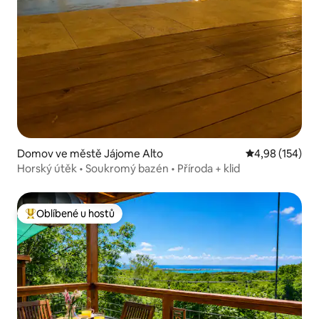
Domov ve městě Jájome Alto
Průměrné hodn
4,98 (154)
Horský útěk • Soukromý bazén • Příroda + klid
Oblíbené u hostů
Nejlepší v kategorii Oblíbené u hostů