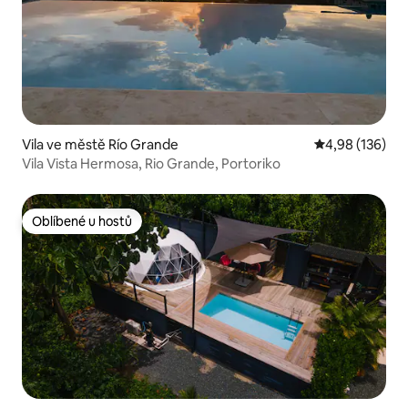
Vila ve městě Río Grande
Průměrné hodn
4,98 (136)
Vila Vista Hermosa, Rio Grande, Portoriko
Oblíbené u hostů
Oblíbené u hostů