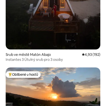
Srub ve městě Matón Abajo
Průměrné hodn
4,93 (192)
Instantes 3 Útulný srub pro 3 osoby
Oblíbené u hostů
Nejlepší v kategorii Oblíbené u hostů