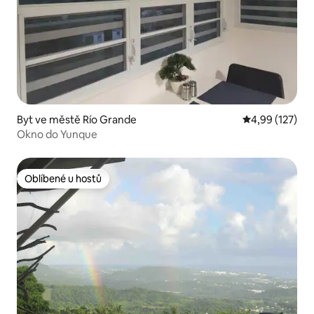
Byt ve městě Río Grande
Průměrné hodn
4,99 (127)
Okno do Yunque
Oblíbené u hostů
Oblíbené u hostů