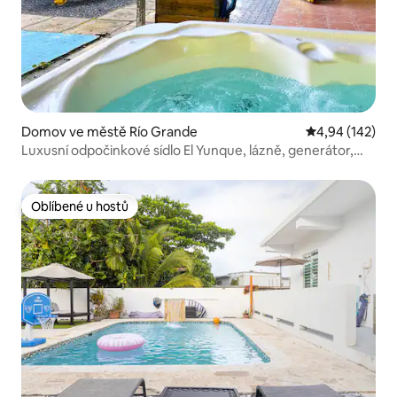
Domov ve městě Río Grande
Průměrné hodn
4,94 (142)
Luxusní odpočinkové sídlo El Yunque, lázně, generátor,
voda
Oblíbené u hostů
Oblíbené u hostů