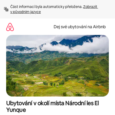
Přeskočit
Část informací byla automaticky přeložena. 
Zobrazit 
na
v původním jazyce
obsah
Dej své ubytování na Airbnb
Ubytování v okolí místa Národní les El
Yunque