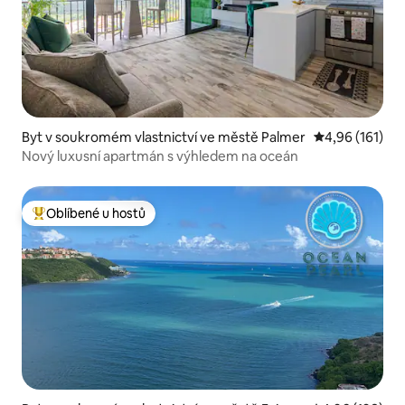
Byt v soukromém vlastnictví ve městě Palmer
Průměrné hodn
4,96 (161)
Nový luxusní apartmán s výhledem na oceán
Oblíbené u hostů
Nejlepší v kategorii Oblíbené u hostů