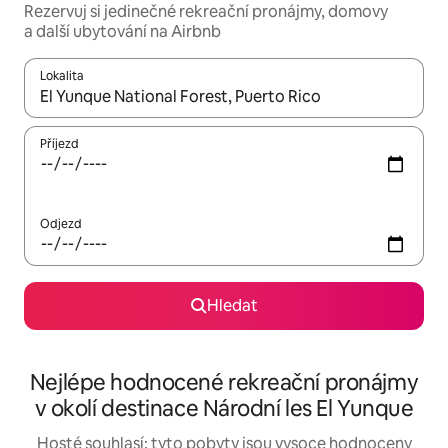
Rezervuj si jedinečné rekreační pronájmy, domovy
a další ubytování na Airbnb
Lokalita
Až budou výsledky k dispozici, můžeš si je procházet pomocí š
Příjezd
Odjezd
Hledat
Nejlépe hodnocené rekreační pronájmy
v okolí destinace Národní les El Yunque
Hosté souhlasí: tyto pobyty jsou vysoce hodnoceny