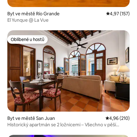
Byt ve městě Río Grande
Průměrné hodn
4,97 (157)
El Yunque @ La Vue
Oblíbené u hostů
Oblíbené u hostů
Byt ve městě San Juan
Průměrné hodn
4,96 (210)
Historický apartmán se 2 ložnicemi – Všechno v pěší
vzdálenosti • Balkony • Velká manželská postel