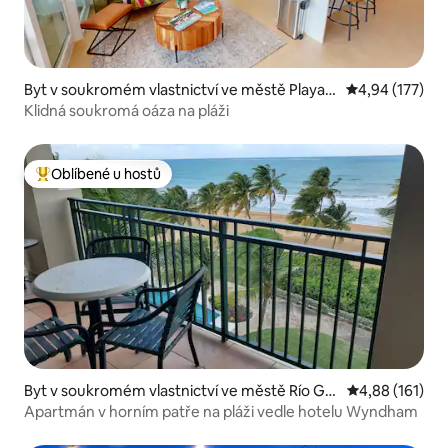
Byt v soukromém vlastnictví ve městě Playa F
Průměrné hodn
4,94 (177)
ortuna
Klidná soukromá oáza na pláži
Oblíbené u hostů
Nejlepší v kategorii Oblíbené u hostů
Byt v soukromém vlastnictví ve městě Río Gra
Průměrné hodn
4,88 (161)
nde
Apartmán v horním patře na pláži vedle hotelu Wyndham