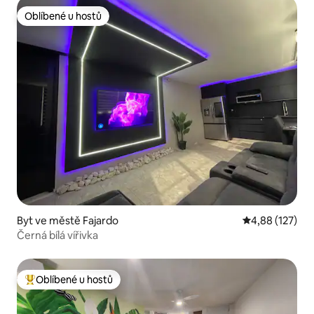
Oblíbené u hostů
Oblíbené u hostů
Byt ve městě Fajardo
Průměrné hodn
4,88 (127)
Černá bílá vířivka
Oblíbené u hostů
Nejlepší v kategorii Oblíbené u hostů