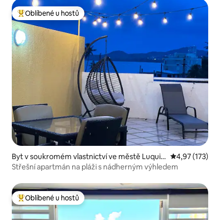
Oblíbené u hostů
Nejlepší v kategorii Oblíbené u hostů
Byt v soukromém vlastnictví ve městě Luquill
Průměrné hodn
4,97 (173)
o
Střešní apartmán na pláži s nádherným výhledem
Oblíbené u hostů
Nejlepší v kategorii Oblíbené u hostů