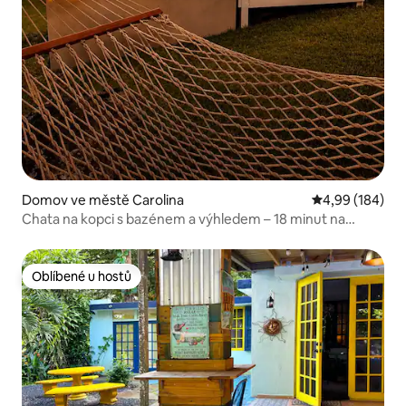
Domov ve městě Carolina
Průměrné hodno
4,99 (184)
Chata na kopci s bazénem a výhledem – 18 minut na
letiště
Oblíbené u hostů
Oblíbené u hostů