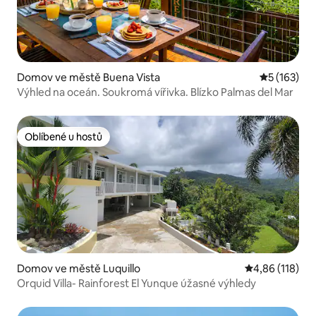
Domov ve městě Buena Vista
Průměrné h
5 (163)
Výhled na oceán. Soukromá vířivka. Blízko Palmas del Mar
Oblíbené u hostů
Oblíbené u hostů
Domov ve městě Luquillo
Průměrné hodn
4,86 (118)
Orquid Villa- Rainforest El Yunque úžasné výhledy