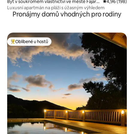
Byt v soukromém vlastnictví ve městě Fajard
Průměrné hodno
4,96 (198)
o
Luxusní apartmán na pláži s úžasným výhledem
Pronájmy domů vhodných pro rodiny
Oblíbené u hostů
Nejlepší v kategorii Oblíbené u hostů