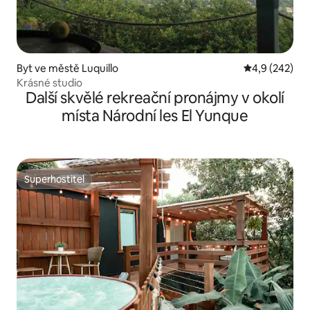
Byt ve městě Luquillo
Průměrné hod
4,9 (242)
Krásné studio
Další skvělé rekreační pronájmy v okolí
místa Národní les El Yunque
Superhostitel
Superhostitel