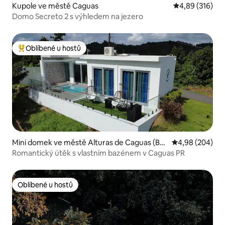
Kupole ve městě Caguas
Průměrné hodn
4,89 (316)
Domo Secreto 2 s výhledem na jezero
Oblíbené u hostů
Nejlepší v kategorii Oblíbené u hostů
Mini domek ve městě Alturas de Caguas (Be
Průměrné hodno
4,98 (204)
atriz)
Romantický útěk s vlastním bazénem v Caguas PR
Oblíbené u hostů
Oblíbené u hostů