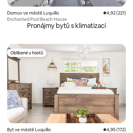
Domov ve městě Luquillo
Průměrné hodn
4,92 (221)
Enchanted Pool Beach House
Pronájmy bytů s klimatizací
Oblíbené u hostů
Oblíbené u hostů
Byt ve městě Luquillo
Průměrné hodn
4,95 (172)