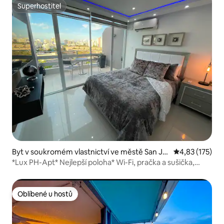
Superhostitel
Superhostitel
Byt v soukromém vlastnictví ve městě San Ju
Průměrné hodn
4,83 (175)
an
*Lux PH-Apt* Nejlepší poloha* Wi-Fi, pračka a sušička,
ubytování 24 hodin denně
Oblíbené u hostů
Oblíbené u hostů