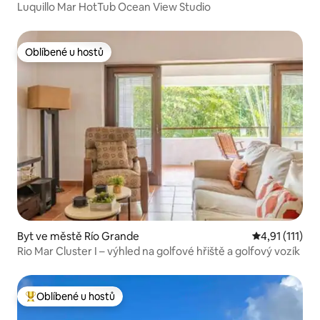
Luquillo Mar HotTub Ocean View Studio
Oblíbené u hostů
Oblíbené u hostů
Byt ve městě Río Grande
Průměrné hodn
4,91 (111)
Rio Mar Cluster I – výhled na golfové hřiště a golfový vozík
Oblíbené u hostů
Nejlepší v kategorii Oblíbené u hostů