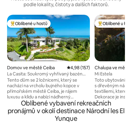
podle lokality, čistoty a dalších faktorů.
Oblíbené u hostů
Oblíbené u hos
Nejlepší v kategorii Oblíbené u hostů
Nejlepší v kategor
Domov ve městě Ceiba
Průměrné hodnocení 4,98 z 5, 
4,98 (157)
Chalupa ve městě
La Casita: Soukromý vyhřívaný bazén
Mi Estela
s výhledem na oceán
Tento dům se 2 ložnicemi, který se
Toto ubytování Air
nachází na vrcholu bujného kopce v
s dřevěným náby
přímořském městě Ceiba, je rájem
textiliemi, které vá
luxusu a klidu a nabízí nádherný
Dekorace je inspir
Oblíbené vybavení rekreačních
panoramatický výhled na oceán, deštný
detaily, místními 
prales, hory a sousední ostrovy. Když se
rostlinami, které v
pronájmů v okolí destinace Národní les El
blížíte k nemovitosti, k vchodu vás
atmosféru. Prostor je relaxační, s
Yunque
zavede klikatá příjezdová cesta
terasou obklope
lemovaná zářivými, kvetoucími
výhledem na výcho
květinami, která navozuje atmosféru
ideální pro rodiny,