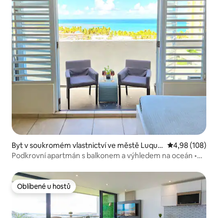
Byt v soukromém vlastnictví ve městě Luquill
Průměrné hodno
4,98 (108)
o
Podkrovní apartmán s balkonem a výhledem na oceán •
Luquillo
Oblíbené u hostů
Oblíbené u hostů