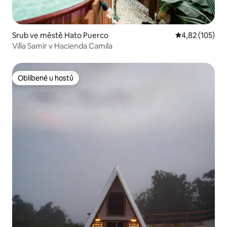
Srub ve městě Hato Puerco
Průměrné hodn
4,82 (105)
Villa Samir v Hacienda Camila
Oblíbené u hostů
Oblíbené u hostů