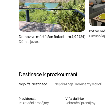
Byt ve mě
Luxusní 
Domov ve městě San Rafael
Průměrné hodnocení 4,
4,92 (24)
výhlede
Dům u jezera
Destinace k prozkoumání
Nejbližší destinace
Nejvýraznější dominanty v okolí
Providencia
Viña del Mar
Rekreační pronájmy
Rekreační pronájmy