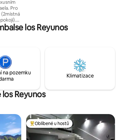
luxusním
aela. Pro
y (2místná
pokoji).
mbalse los Reyunos
rket/restaurace)
, s vlastní
í pro
TV
Pračka/
lkon
kouření).
í na pozemku
Klimatizace
darma
e los Reyunos
Oblíbené u hostů
Nejlepší v kategorii Oblíbené u hostů