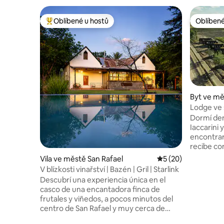
Oblíbené u hostů
Oblíbené
Nejlepší v kategorii Oblíbené u hostů
Oblíbené
Byt ve mě
Lodge ve 
Dormí den
Iaccarini y
encontrar
recibe con
infinitos 
Vila ve městě San Rafael
Průměrné hodnocení
5 (20)
combinás 
V blízkosti vinařství | Bazén | Gril | Starlink
boutique 
Descubrí una experiencia única en el
activa: ar
casco de una encantadora finca de
centenari
frutales y viñedos, a pocos minutos del
piscina pr
centro de San Rafael y muy cerca de
se unen p
reconocidas bodegas. ✨ Piscina privada
naturaleza