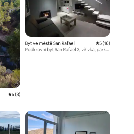
Byt ve městě San Rafael
Průměrné hodnocen
5 (16)
Podkrovní byt San Rafael 2, vířivka, park
a bazén
Průměrné hodnocení 5 z 5, 3 hodnocení
5 (3)