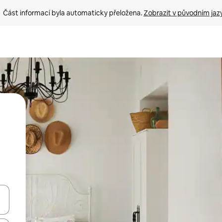
Část informací byla automaticky přeložena. 
Zobrazit v původním jaz
ázet pomocí šipek nahoru a dolů, dotykem nebo přejetím prstem.