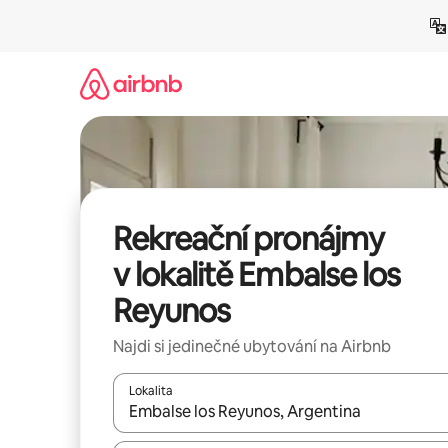
Přeskočit
na
obsah
Rekreační pronájmy
v lokalitě Embalse los
Reyunos
Najdi si jedinečné ubytování na Airbnb
Lokalita
Až budou výsledky k dispozici, můžeš si je proch