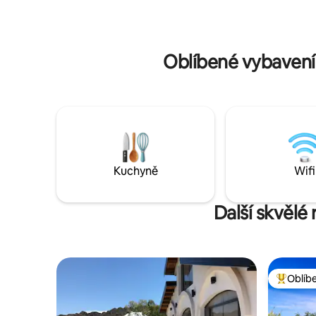
🛏️ 6 elegantes habitaciones con baño
mismo lug
privado 🌳 Amplio jardín parquizado 🔥
Parrilla y horno de barro ❄️ Aire
acondicionado en todos los ambientes 📶
Oblíbené vybavení
Internet Starlink 🍽️ Cocina
completamente equipada 🚗 Cochera
techada para hasta 6 vehículos ⚽
Metegol 🛁 Ropa de cama y toallas
incluidas
Kuchyně
Wifi
Další skvělé
Oblíb
Nejlepší