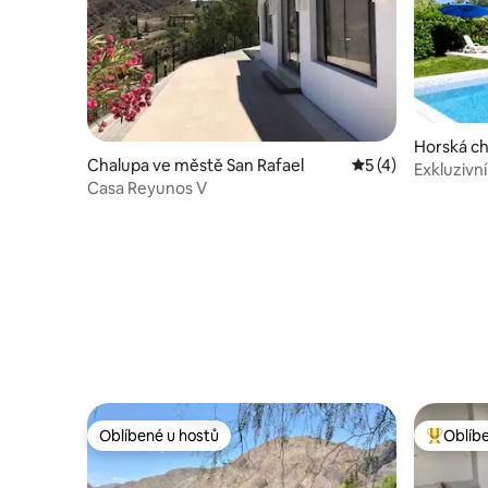
Horská ch
Chalupa ve městě San Rafael
Průměrné hodnoce
5 (4)
el
Exkluzivn
Casa Reyunos V
vodopád
Oblíbené u hostů
Oblíb
Oblíbené u hostů
Nejlepší