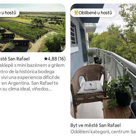
 u hostů
Oblíbené u hostů
 u hostů
Nejlepší v kategorii Oblíbené u 
stě San Rafael
Průměrné hodnocení 4,88 z 5, 16 hodnocení
4,88 (16)
sklepě s mini bazénem a grilem
tro de la histórica bodega
 viví una experiencia difícil de
 en Argentina. San Rafael te
 su clima ideal, viñedos
y la tranquilidad mendocina. Acá
 5 z 5, 20 hodnocení
el confort de un hotel
con el encanto de una bodega
omas del vino, arquitectura
a y atención personalizada. Mini
ivada, parrilla y paisajes únicos
Byt ve městě San Rafael
ara que disfrutes relax,
Oddělení kategorií, centrum Sa
 y cultura del vino en un