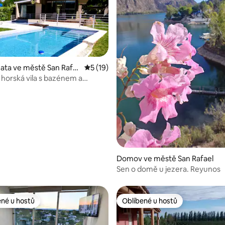
ata ve městě San Rafa
Průměrné hodnocení 5 z 5, 19 hodnocení
5 (19)
ní 5 z 5, 4 hodnocení
í horská vila s bazénem a
em
Domov ve městě San Rafael
Sen o domě u jezera. Reyunos
ené u hostů
Oblíbené u hostů
 v kategorii Oblíbené u hostů
Oblíbené u hostů