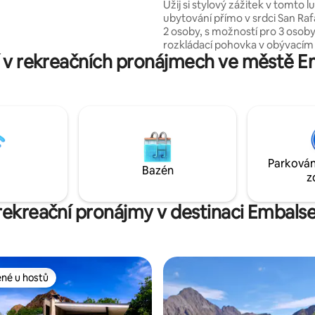
Užij si stylový zážitek v tomto 
ar.
ubytování přímo v srdci San Raf
2 osoby, s možností pro 3 osob
rozkládací pohovka v obývacím 
 v rekreačních pronájmech ve městě E
Vše v okolí
(grilovna/lékárna/YPF/superma
1 blok od hlavní třídy a 4 od km 0
krytou garáží. Veškeré vybaven
příjemný pobyt. Wifi / 2 Smart 
s kabelovou HD / klimatizace./
Mikrovlnná trouba/ Lednice. Ba
(v tomto prostoru je povoleno 
Parkován
Prostorná koupelna.
Bazén
z
 rekreační pronájmy v destinaci Embals
ené u hostů
 v kategorii Oblíbené u hostů