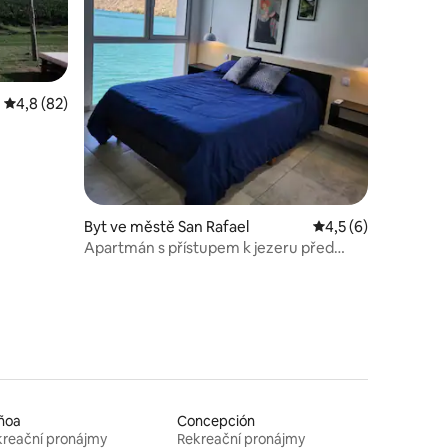
Průměrné hodnocení 4,8 z 5, 82 hodnocení
4,8 (82)
Byt ve městě San Rafael
Průměrné hodnocení
4,5 (6)
Apartmán s přístupem k jezeru před
jachtařským klubem
ñoa
Concepción
reační pronájmy
Rekreační pronájmy