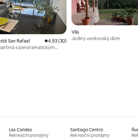
Vila
Jediný venkovský dům
stě San Rafael
Průměrné hodnocení 4,93 z 5, 30 hodnocení
4,93 (30)
apartmá s panoramatickým
92 z 5, 24 hodnocení
m
Las Condes
Santiago Centro
Ñu
Rekreační pronájmy
Rekreační pronájmy
Rek