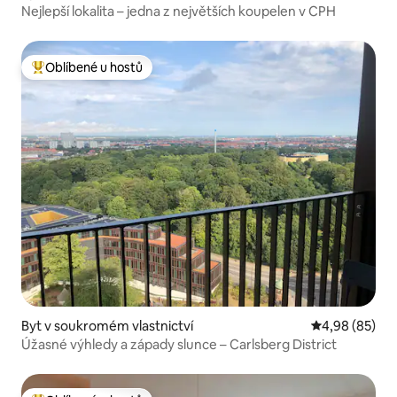
Nejlepší lokalita – jedna z největších koupelen v CPH
Oblíbené u hostů
Nejlepší v kategorii Oblíbené u hostů
Byt v soukromém vlastnictví
Průměrné hodn
4,98 (85)
Úžasné výhledy a západy slunce – Carlsberg District