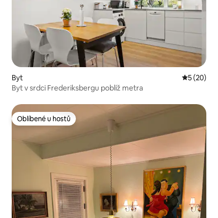
Byt
Průměrné 
5 (20)
Byt v srdci Frederiksbergu poblíž metra
Oblíbené u hostů
Oblíbené u hostů