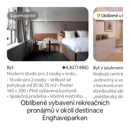
Superhostitel
Oblíbené u hos
Superhostitel
Nejlepší v kategor
Byt
Průměrné hodnocení 4,82 z 5, 1 
4,82 (1 886)
Byt v soukromém v
Moderní studio pro 2 osoby v srdci
Nejlepší centrální
Østerbra
apartmá / Uměleck
• Studio pro 2 osoby • Velikost se
Jedinečný a velko
pohybuje od 20 do 25 m2 • Postel
v bezkonkurenční l
140 × 200 • Plně vybavená kuchyně
středověké oblasti vni
• Společná prádelna • Včetně místního
„měšťanský dům“
Oblíbené vybavení rekreačních
přístupu do posilovny • Podložky na jógu
vchodem z klidné p
• Rychlá wifi • Chytrá televize • úschovna
Luxusní apartmán 
pronájmů v okolí destinace
zavazadel • Dětská postýlka k dispozici
který je spojením 
Enghaveparken
(na vyžádání) • Coworkingový salónek •
luxusního apartm
Společná střešní terasa • Bezkontaktní
nábytek, ručně v
přístup a nonstop zákaznická podpora •
dřevěné podlahy, 