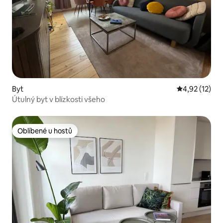
Byt
Průměrné hod
4,92 (12)
Útulný byt v blízkosti všeho
Oblíbené u hostů
Oblíbené u hostů