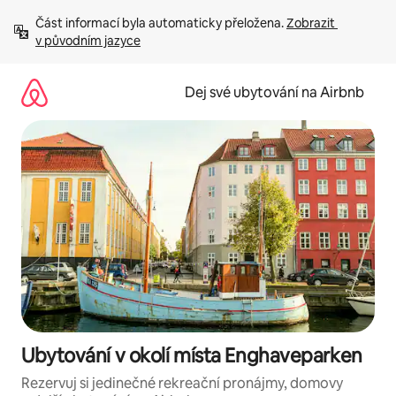
Přeskočit
Část informací byla automaticky přeložena. 
Zobrazit 
na
v původním jazyce
obsah
Dej své ubytování na Airbnb
Ubytování v okolí místa Enghaveparken
Rezervuj si jedinečné rekreační pronájmy, domovy