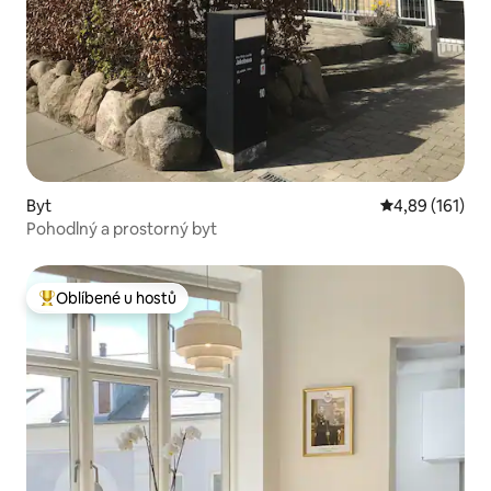
Byt
Průměrné hodn
4,89 (161)
Pohodlný a prostorný byt
Oblíbené u hostů
Nejlepší v kategorii Oblíbené u hostů