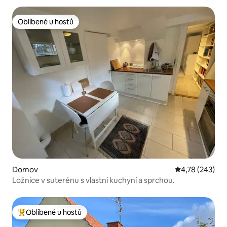
Oblíbené u hostů
Oblíbené u hostů
Domov
Průměrné hodn
4,78 (243)
Ložnice v suterénu s vlastní kuchyní a sprchou.
Oblíbené u hostů
Nejlepší v kategorii Oblíbené u hostů