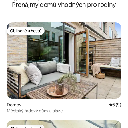
Pronájmy domů vhodných pro rodiny
Oblíbené u hostů
Oblíbené u hostů
Domov
Průměrné
5 (9)
Městský řadový dům u pláže