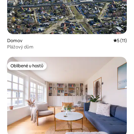
Domov
Průměrné 
5 (11)
Plážový dům
Oblíbené u hostů
Oblíbené u hostů