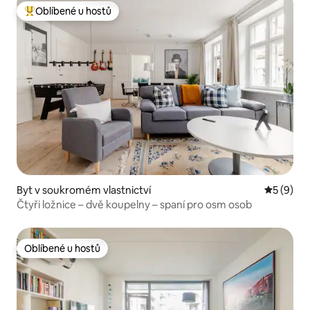
Oblíbené u hostů
Nejlepší v kategorii Oblíbené u hostů
Byt v soukromém vlastnictví
Průměrné
5 (9)
Čtyři ložnice – dvě koupelny – spaní pro osm osob
Oblíbené u hostů
Oblíbené u hostů