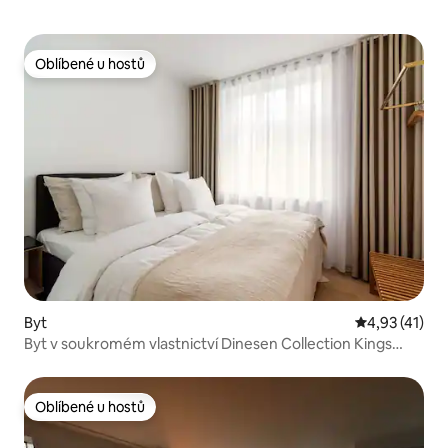
Oblíbené u hostů
Oblíbené u hostů
Byt
Průměrné hod
4,93 (41)
Byt v soukromém vlastnictví Dinesen Collection Kings
Square
Oblíbené u hostů
Oblíbené u hostů