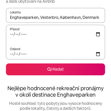
a další ubytování na Airbnb
Lokalita
Až budou výsledky k dispozici, můžeš si je procházet pomocí š
Příjezd
Odjezd
Hledat
Nejlépe hodnocené rekreační pronájmy
v okolí destinace Enghaveparken
Hosté souhlasí: tyto pobyty jsou vysoce hodnoceny
podle lokality, čistoty a dalších faktorů.