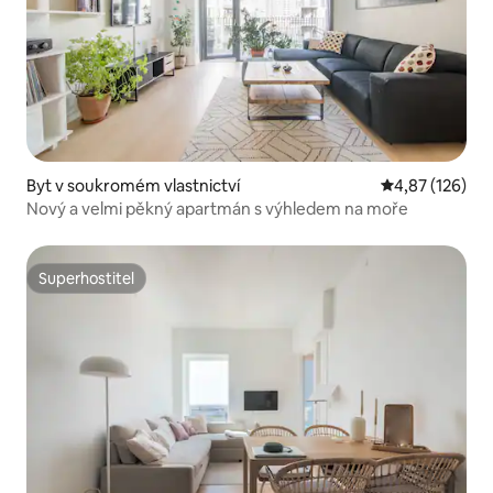
Byt v soukromém vlastnictví
Průměrné hodn
4,87 (126)
Nový a velmi pěkný apartmán s výhledem na moře
Superhostitel
Superhostitel