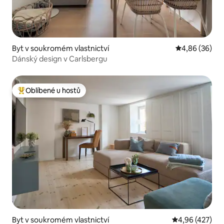
Byt v soukromém vlastnictví
Průměrné hodn
4,86 (36)
Dánský design v Carlsbergu
Oblíbené u hostů
Nejlepší v kategorii Oblíbené u hostů
Byt v soukromém vlastnictví
Průměrné hodn
4,96 (427)