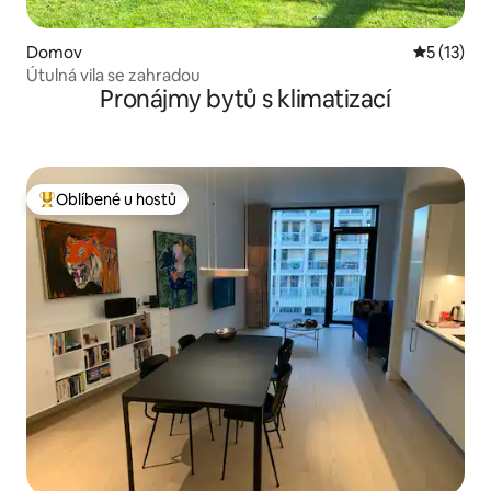
Domov
Průměrné 
5 (13)
Útulná vila se zahradou
Pronájmy bytů s klimatizací
Oblíbené u hostů
Nejlepší v kategorii Oblíbené u hostů