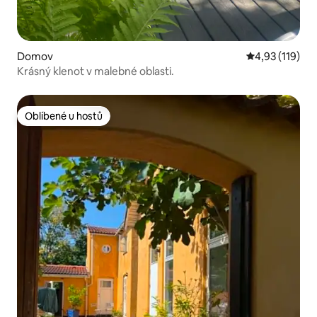
Domov
Průměrné hodn
4,93 (119)
Krásný klenot v malebné oblasti.
Oblíbené u hostů
Oblíbené u hostů