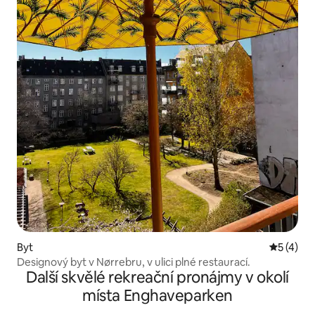
Byt
Průměrné
5 (4)
Designový byt v Nørrebru, v ulici plné restaurací.
Další skvělé rekreační pronájmy v okolí
místa Enghaveparken