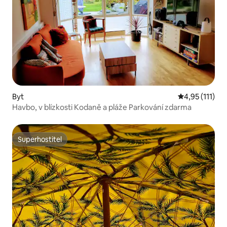
Byt
Průměrné hodn
4,95 (111)
Havbo, v blízkosti Kodaně a pláže Parkování zdarma
Superhostitel
Superhostitel