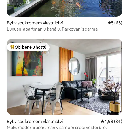
Byt v soukromém vlastnictví
Průměrné 
5 (65)
Luxusní apartmán u kanálu. Parkování zdarma!
Oblíbené u hostů
Nejlepší v kategorii Oblíbené u hostů
Byt v soukromém vlastnictví
Průměrné hodn
4,98 (84)
Malý, moderní apartmán v samém srdci Vesterbro.