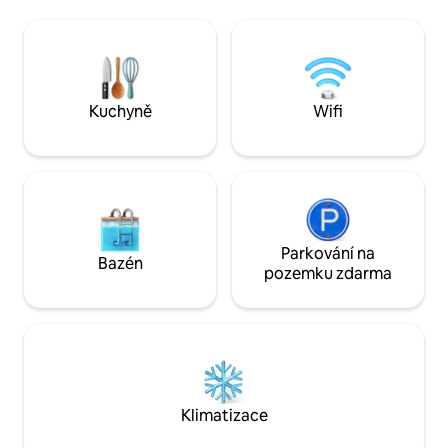
Dřívější příjezd a pozdní odjezd (na
moderní umění. Historické sídlo
požádání s příplatkem) • Každý prostor je
postavené v roce 1
před tvým příjezdem profesionálně
Toto ubytování je t
uklizen podle našeho 80krokového
obchodní jednání 
standardu „Dokonale čisté“.
delšího nebo kratš
Kuchyně
Wifi
Parkování na
Bazén
pozemku zdarma
Klimatizace