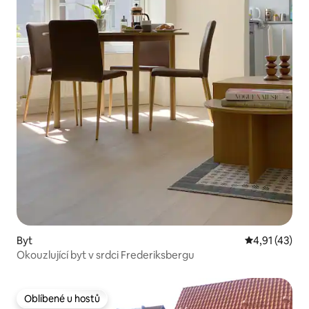
Byt
Průměrné hod
4,91 (43)
Okouzlující byt v srdci Frederiksbergu
Oblíbené u hostů
Oblíbené u hostů