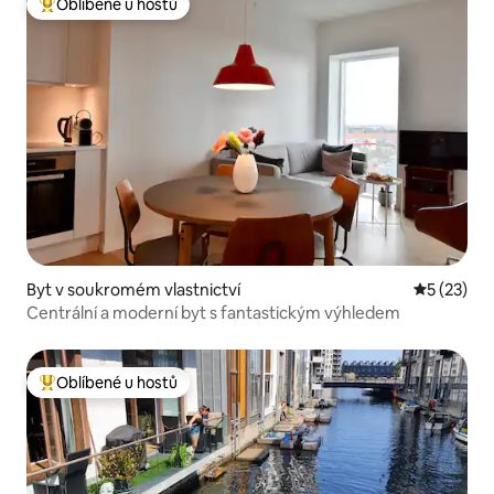
Oblíbené u hostů
Nejlepší v kategorii Oblíbené u hostů
Byt v soukromém vlastnictví
Průměrné 
5 (23)
Centrální a moderní byt s fantastickým výhledem
Oblíbené u hostů
Nejlepší v kategorii Oblíbené u hostů