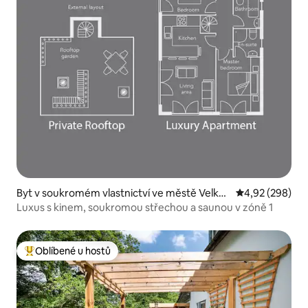
Byt v soukromém vlastnictví ve městě Velký
Průměrné hodno
4,92 (298)
Londýn
Luxus s kinem, soukromou střechou a saunou v zóně 1
Oblíbené u hostů
Nejlepší v kategorii Oblíbené u hostů