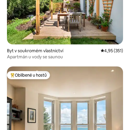
Byt v soukromém vlastnictví
Průměrné hodn
4,95 (351)
Apartmán u vody se saunou
Oblíbené u hostů
Nejlepší v kategorii Oblíbené u hostů