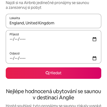
Najdi si na Airbnb jedinečné pronájmy se saunou
a zarezervuj si pobyt
Lokalita
Až budou výsledky k dispozici, můžeš si je procházet pomocí š
Příjezd
Odjezd
Hledat
Nejlépe hodnocená ubytování se saunou
v destinaci Anglie
Hosté souhlasí: tyto pronájmy se saunou získaly vysoké