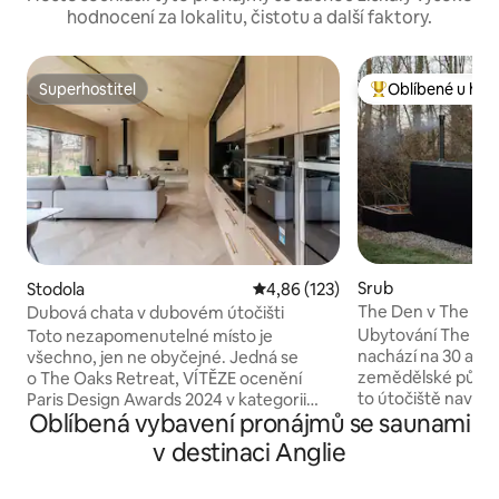
hodnocení za lokalitu, čistotu a další faktory.
Superhostitel
Oblíbené u hos
Superhostitel
Nejlepší v kategor
Srub
Stodola
Průměrné hodnocení 4,86 z 5, 
4,86 (123)
The Den v The Hi
Dubová chata v dubovém útočišti
Ubytování The De
Toto nezapomenutelné místo je
nachází na 30 ak
všechno, jen ne obyčejné. Jedná se
zemědělské půdy a
o The Oaks Retreat, VÍTĚZE ocenění
to útočiště navrže
Paris Design Awards 2024 v kategorii
Oblíbená vybavení pronájmů se saunami
zpomalit, zhlubok
„Nejlepší interiér v oblasti pohostinství“,
spojit s přírodou,
architektonicky inspirované ubytování
v destinaci Anglie
na kterých ti nejví
na Airbnb v lese, které se nachází
neúnavné tempo m
v přímořském městečku Whitstable.