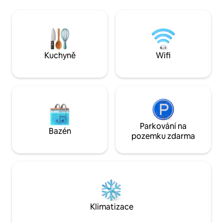
které je nahraze
Oak Lodge nabízí dvě ložnice s postelí
venkova. Ať už se 
velikosti king, které jsou plně
soukromé dvojité 
přizpůsobené a vybavené prvotřídním
se pohodlně usazu
materiálem. Abyste je plně ocenili,
okamžik zve k jedn
musíte je vidět na vlastní oči. Naše
hlubšímu pochopen
wellness zóna je vybavena saunou na
Kuchyně
Wifi
života
dřevo, studenou ponořovací vanou
a venkovní sprchou.
Parkování na
Bazén
pozemku zdarma
Klimatizace