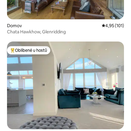
Domov
Průměrné hodn
4,95 (101)
Chata Hawkhow, Glenridding
Oblíbené u hostů
Nejlepší v kategorii Oblíbené u hostů