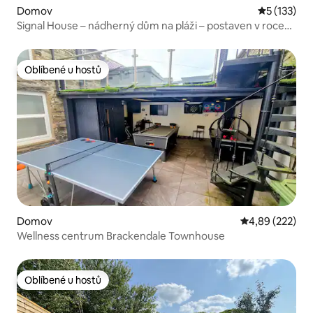
Domov
Průměrné h
5 (133)
Signal House – nádherný dům na pláži – postaven v roce
2020
Oblíbené u hostů
Oblíbené u hostů
Domov
Průměrné hodno
4,89 (222)
Wellness centrum Brackendale Townhouse
Oblíbené u hostů
Oblíbené u hostů