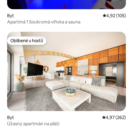
Byt
Průměrné hodn
4,92 (105)
Apartmá 1 Soukromá vířivka a sauna
Oblíbené u hostů
Oblíbené u hostů
Byt
Průměrné hodno
4,97 (262)
Úžasný apartmán na pláži