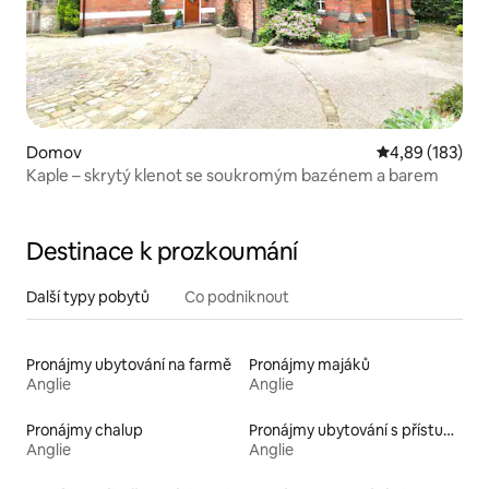
Domov
Průměrné hodn
4,89 (183)
Kaple – skrytý klenot se soukromým bazénem a barem
Destinace k prozkoumání
Další typy pobytů
Co podniknout
Pronájmy ubytování na farmě
Pronájmy majáků
Anglie
Anglie
Pronájmy chalup
Pronájmy ubytování s přístupem k jezeru
Anglie
Anglie