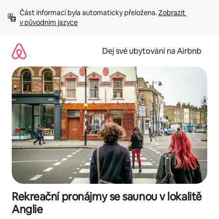
Přeskočit
Část informací byla automaticky přeložena. 
Zobrazit 
na
v původním jazyce
obsah
Dej své ubytování na Airbnb
Rekreační pronájmy se saunou v lokalitě
Anglie