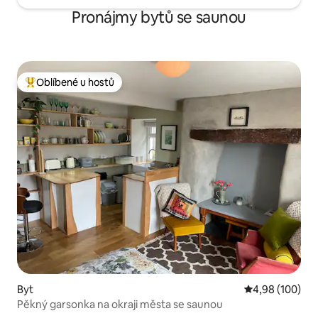
Pronájmy bytů se saunou
Oblíbené u hostů
Nejlepší v kategorii Oblíbené u hostů
Byt
Průměrné hodno
4,98 (100)
Pěkný garsonka na okraji města se saunou