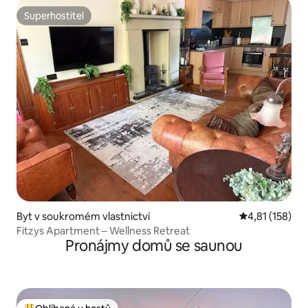
Superhostitel
Superhostitel
Byt v soukromém vlastnictví
Průměrné hodn
4,81 (158)
Fitzys Apartment – Wellness Retreat
Pronájmy domů se saunou