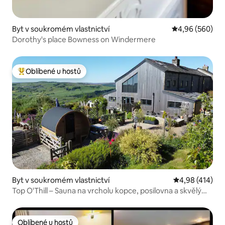
Byt v soukromém vlastnictví
Průměrné hodno
4,96 (560)
Dorothy's place Bowness on Windermere
Oblíbené u hostů
Nejlepší v kategorii Oblíbené u hostů
Byt v soukromém vlastnictví
Průměrné hodn
4,98 (414)
Top O'Thill – Sauna na vrcholu kopce, posilovna a skvělý
výhled.
Oblíbené u hostů