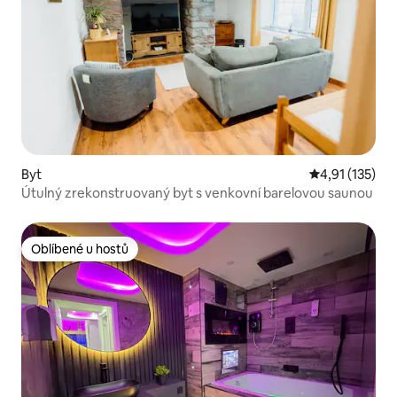
Byt
Průměrné hodn
4,91 (135)
Útulný zrekonstruovaný byt s venkovní barelovou saunou
Oblíbené u hostů
Oblíbené u hostů