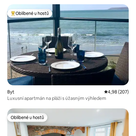
Oblíbené u hostů
Nejlepší v kategorii Oblíbené u hostů
Byt
Průměrné hodno
4,98 (207)
Luxusní apartmán na pláži s úžasným výhledem
Oblíbené u hostů
Oblíbené u hostů