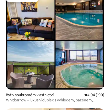
Oblíbené u hostů
Byt v soukromém vlastnictví
Průměrné hodno
4,94 (190)
Whitbarrow – luxusní duplex s výhledem, bazénem,
vířivkou a posilovnou