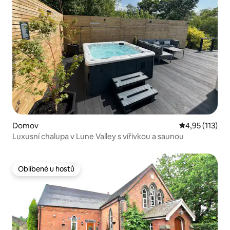
Domov
Průměrné hodn
4,95 (113)
Luxusní chalupa v Lune Valley s vířivkou a saunou
Oblíbené u hostů
Oblíbené u hostů