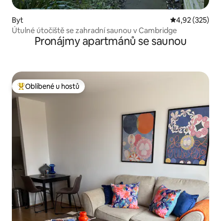
Byt
Průměrné hodn
4,92 (325)
Útulné útočiště se zahradní saunou v Cambridge
Pronájmy apartmánů se saunou
Oblíbené u hostů
Nejlepší v kategorii Oblíbené u hostů