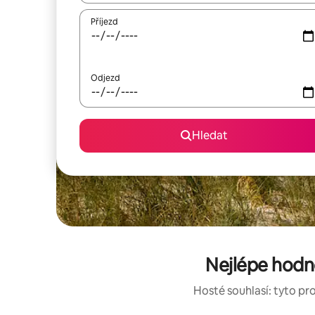
Příjezd
Odjezd
Hledat
Nejlépe hodn
Hosté souhlasí: tyto pr