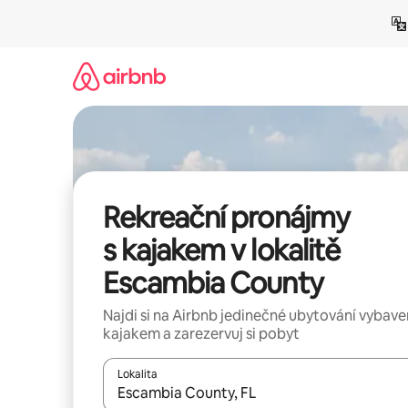
Přeskočit
na
obsah
Rekreační pronájmy
s kajakem v lokalitě
Escambia County
Najdi si na Airbnb jedinečné ubytování vybav
kajakem a zarezervuj si pobyt
Lokalita
Až budou výsledky k dispozici, můžeš si je proch