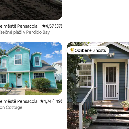
ve městě Pensacola
Průměrné hodnocení 4,57 z 5, 37 hodnocení
4,57 (37)
sečné pláži v Perdido Bay
Oblíbené u hostů
Nejlepší v kategorii Oblíbené u 
ve městě Pensacola
Průměrné hodnocení 4,74 z 5, 149 hodnocení
4,74 (149)
,98 z 5, 91 hodnocení
oon Cottage