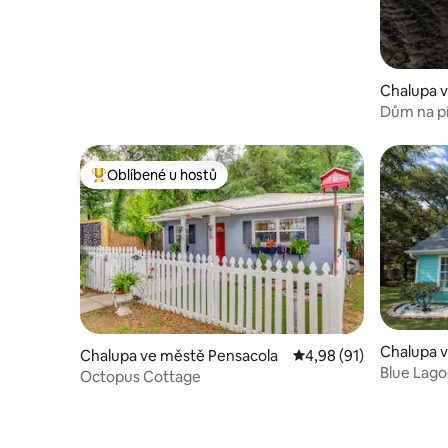
Chalupa 
Dům na pí
Oblíbené u hostů
Nejlepší v kategorii Oblíbené u hostů
Chalupa 
Chalupa ve městě Pensacola
Průměrné hodnocení 4
4,98 (91)
Blue Lag
Octopus Cottage