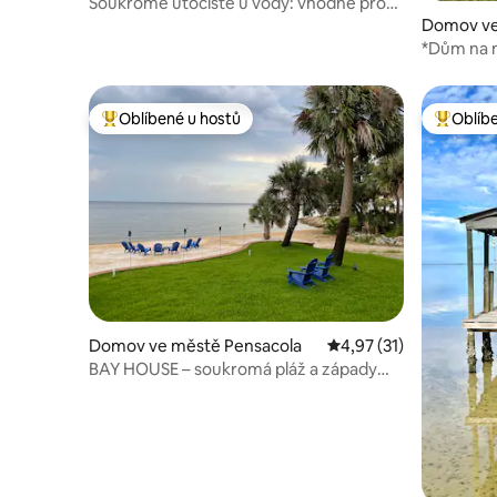
Soukromé útočiště u vody: vhodné pro
rodiny a domácí mazlíčky
Domov ve
*Dům na n
a kajaky!
Oblíbené u hostů
Oblíb
Nejlepší v kategorii Oblíbené u hostů
Nejlepší
Domov ve městě Pensacola
Průměrné hodnocení 4
4,97 (31)
BAY HOUSE – soukromá pláž a západy
slunce v zátoce Pensacola Bay