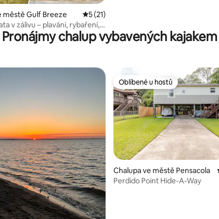
 městě Gulf Breeze
Průměrné hodnocení 5 z 5, 21 hodnocení
5 (21)
ta v zálivu – plavání, rybaření,
Pronájmy chalup vybavených kajakem
axace
Oblíbené u hostů
Oblíbené u hostů
Chalupa ve městě Pensacola
Perdido Point Hide-A-Way
8 z 5, 183 hodnocení