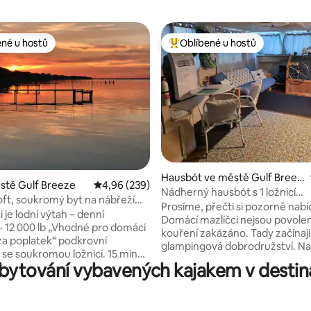
ené u hostů
Oblíbené u hostů
 v kategorii Oblíbené u hostů
Nejlepší v kategorii Oblíbené u 
97 z 5, 191 hodnocení
Hausbót ve městě Gulf Breez
stě Gulf Breeze
Průměrné hodnocení 4,96 z 5, 239 hodnocení
4,96 (239)
e
Nádherný hausbót s 1 ložnicí
oft, soukromý byt na nábřeží
a bezplatným parkováním.
Prosíme, přečti si pozorně nabí
i je lodní výtah – denní
Domácí mazlíčci nejsou povolen
lb „Vhodné pro domácí
kouření zakázáno. Tady začínají
za poplatek“ podkrovní
glampingová dobrodružství. Na
se soukromou ložnicí. 15 minut
pobyt v tomto klidném a útuln
bytování vybavených kajakem v desti
Pensacola – 20 minut od pláže
ubytování nikdy nezapomeneš.
hausbót je zakotven na kanálu
, posaď se na jednu ze dvou
výhledem. Děláme vše, co je v 
h teras, popíjej kávu a sleduj