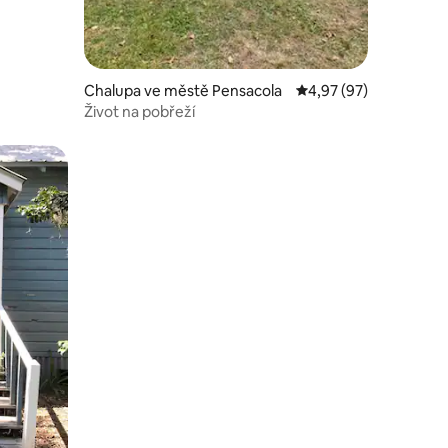
Chalupa ve městě Pensacola
Průměrné hodnocení 4
4,97 (97)
Život na pobřeží
hostů