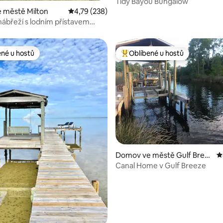
Tidy Bayou Bungalow
 městě Milton
Průměrné hodnocení 4,79 z 5, 238 hodnocení
4,79 (238)
ábřeží s lodním přístavem
ené u hostů
Oblíbené u hostů
 v kategorii Oblíbené u hostů
Nejlepší v kategorii Oblíbené u 
,97 z 5, 31 hodnocení
Domov ve městě Gulf Bree
P
ze
Canal Home v Gulf Breeze