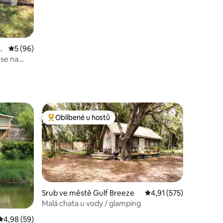
c
Průměrné hodnocení 5 z 5, 96 hodnocení
5 (96)
se na
štěm
Oblíbené u hostů
hostů
Nejlepší v kategorii Oblíbené u hostů
Srub ve městě Gulf Breeze
Průměrné hodnocení 4,
4,91 (575)
Malá chata u vody / glamping
Průměrné hodnocení 4,98 z 5, 59 hodnocení
4,98 (59)