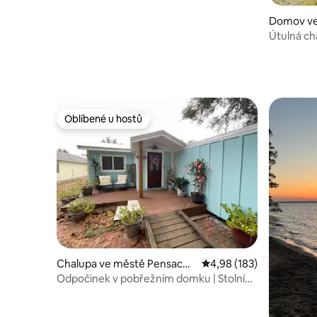
Domov ve
Útulná cha
hraní, rel
Oblíbené u hostů
Oblíbené u hostů
Chalupa ve městě Pensacol
Průměrné hodnocení 4,9
4,98 (183)
a
Odpočinek v pobřežním domku | Stolní
fotbálek | Ohniště