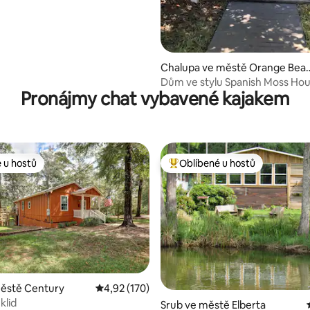
Chalupa ve městě Orange Bea
h
Dům ve stylu Spanish Moss Hou
Pronájmy chat vybavené kajakem
Wolf Bay s molo a lodním kotvi
 u hostů
Oblíbené u hostů
 u hostů
Nejlepší v kategorii Oblíbené u 
89 z 5, 55 hodnocení
městě Century
Průměrné hodnocení 4,92 z 5, 170 hodnocení
4,92 (170)
klid
Srub ve městě Elberta