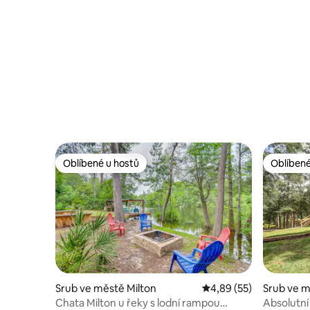
Oblíbené u hostů
Oblíbené
Oblíbené u hostů
Oblíbené
Srub ve městě Milton
Průměrné hodnocení 4,
4,89 (55)
Srub ve 
Chata Milton u řeky s lodní rampou
Absolutní 