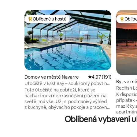
Oblíbené u hostů
Oblíb
Nejlepší v kategorii Oblíbené u hostů
Nejlepší
Domov ve městě Navarre
Průměrné hodnocení 4,
4,97 (191)
Byt ve mě
Útočiště v East Bay – soukromý pobyt na
Redfish L
nábřeží
Toto útočiště na pobřeží, které se
v East Bay
K dispozic
nachází mezi nejkrásnějšími plážemi na
příplatek – 12 000 
světě, má vše. Užij si podmanivý výhled
mazlíčky 
z kuchyně, obývacího pokoje a pracovny.
apartmán 
Výhledy pokračují, když vyjdeš na
Oblíbená vybavení u
od pláže 
promítaný lanai s prostorem pro
Navarre. Sleduj volavky popelavé
všechny, aby se všichni shromáždili u
a delfíny
bazénu. Potřebujete teplejší,
soukromýc
povzbuzující klidný čas? Projdi se po