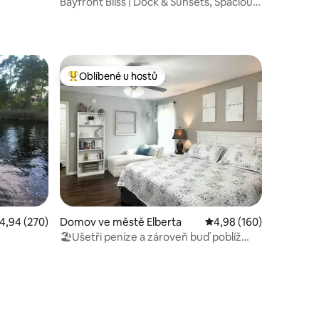
Bayfront Bliss | Dock & Sunsets, Spacious
Living
Oblíbené u hostů
hostů
Nejlepší v kategorii Oblíbené u hostů
růměrné hodnocení 4,94 z 5, 270 hodnocení
4,94 (270)
Domov ve městě Elberta
Průměrné hodnocení 4,
4,98 (160)
🏖Ušetři peníze a zároveň buď poblíž
všeho!