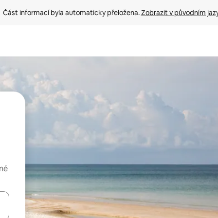
Část informací byla automaticky přeložena. 
Zobrazit v původním jaz
ené
ázet pomocí šipek nahoru a dolů, dotykem nebo přejetím prstem.